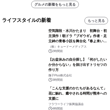
グルメの新着をもっと見る
ライフスタイルの新着
もっと見る
空気階段・水川かたまり 初舞台・初
主演作！朝ドラ『ブギウギ』作者・足
立紳の青春小説を舞台化『春よ来い、
マジで来い』キービジュアル解禁！
（株）キョードーメディアス
2時間前
【お盆休みの自分探し】「何がしたい
か分からない」を抜け出すトリセツの
作り方
撫子Plus株式会社
3時間前
「こんな支援のかたちがあるなんて」
花に触れ、癒やされる時間が熊本への
支援に
フラワーライフ振興協議会
4時間前