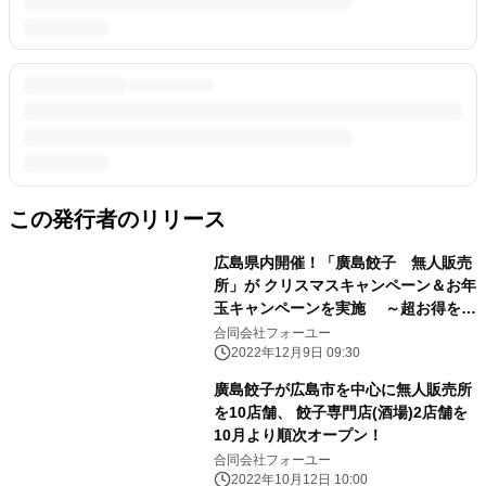
この発行者のリリース
広島県内開催！「廣島餃子 無人販売
所」が クリスマスキャンペーン＆お年
玉キャンペーンを実施 ～超お得をプ
レゼント～
合同会社フォーユー
2022年12月9日 09:30
廣島餃子が広島市を中心に無人販売所
を10店舗、 餃子専門店(酒場)2店舗を
10月より順次オープン！
合同会社フォーユー
2022年10月12日 10:00