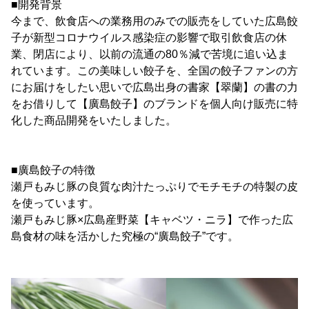
■開発背景
今まで、飲食店への業務用のみでの販売をしていた広島餃
子が新型コロナウイルス感染症の影響で取引飲食店の休
業、閉店により、以前の流通の80％減で苦境に追い込ま
れています。この美味しい餃子を、全国の餃子ファンの方
にお届けをしたい思いで広島出身の書家【翠蘭】の書の力
をお借りして【廣島餃子】のブランドを個人向け販売に特
化した商品開発をいたしました。
■廣島餃子の特徴
瀬戸もみじ豚の良質な肉汁たっぷりでモチモチの特製の皮
を使っています。
瀬戸もみじ豚×広島産野菜【キャベツ・ニラ】で作った広
島食材の味を活かした究極の“廣島餃子”です。