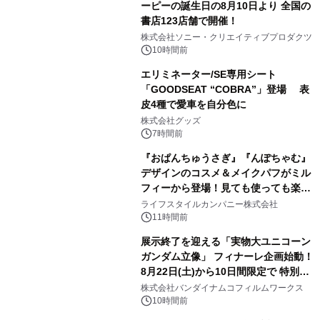
ーピーの誕生日の8月10日より 全国の
書店123店舗で開催！
1
株式会社ソニー・クリエイティブプロダクツ
10時間前
エリミネーター/SE専用シート
「GOODSEAT “COBRA”」登場 表
皮4種で愛車を自分色に
2
株式会社グッズ
7時間前
『おぱんちゅうさぎ』『んぽちゃむ』
デザインのコスメ＆メイクパフがミル
フィーから登場！見ても使っても楽し
3
い、ポップでキュートなコレクショ
ライフスタイルカンパニー株式会社
ン。
11時間前
展示終了を迎える「実物大ユニコーン
ガンダム立像」 フィナーレ企画始動！
8月22日(土)から10日間限定で 特別映
4
像『UNICORN GUNDAM Statue ―
株式会社バンダイナムコフィルムワークス
BEYOND POSSIBILITY ―』を上映！
10時間前