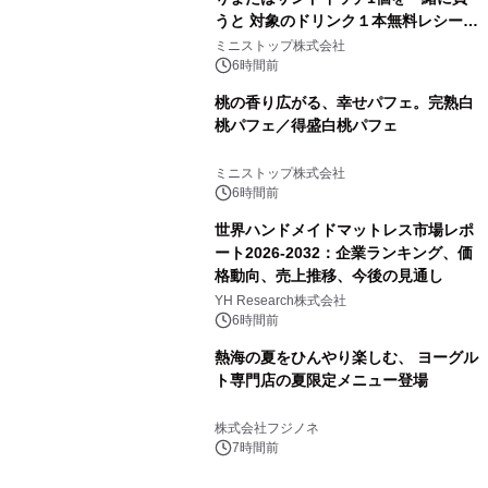
うと 対象のドリンク１本無料レシート
クーポンもらえる！※1
ミニストップ株式会社
6時間前
桃の香り広がる、幸せパフェ。完熟白
桃パフェ／得盛白桃パフェ
ミニストップ株式会社
6時間前
世界ハンドメイドマットレス市場レポ
ート2026-2032：企業ランキング、価
格動向、売上推移、今後の見通し
YH Research株式会社
6時間前
熱海の夏をひんやり楽しむ、 ヨーグル
ト専門店の夏限定メニュー登場
株式会社フジノネ
7時間前