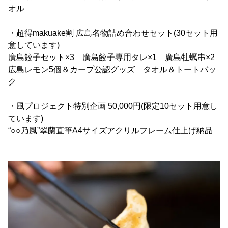
オル
・超得makuake割 広島名物詰め合わせセット(30セット用
意しています)
廣島餃子セット×3 廣島餃子専用タレ×1 廣島牡蠣串×2
広島レモン5個＆カープ公認グッズ タオル＆トートバッ
ク
・風プロジェクト特別企画 50,000円(限定10セット用意し
ています)
“○○乃風”翠蘭直筆A4サイズアクリルフレーム仕上げ納品