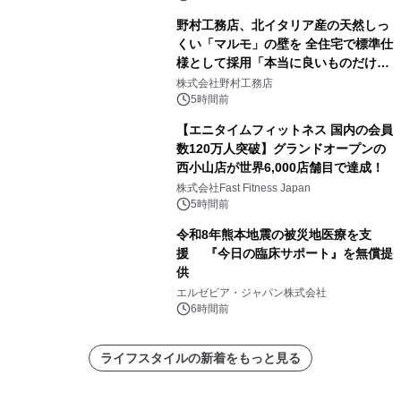
野村工務店、北イタリア産の天然しっ
くい「マルモ」の壁を 全住宅で標準仕
様として採用「本当に良いものだけに
こだわる」
株式会社野村工務店
5時間前
【エニタイムフィットネス 国内の会員
数120万人突破】グランドオープンの
西小山店が世界6,000店舗目で達成！
株式会社Fast Fitness Japan
5時間前
令和8年熊本地震の被災地医療を支
援 『今日の臨床サポート』を無償提
供
エルゼビア・ジャパン株式会社
6時間前
ライフスタイルの新着をもっと見る