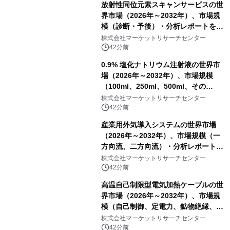
放射性同位元素スキャンサービスの世
界市場（2026年～2032年）、市場規
模（診断・予後）・分析レポートを発
表
株式会社マーケットリサーチセンター
42分前
0.9% 塩化ナトリウム注射液の世界市
場（2026年～2032年）、市場規模
（100ml、250ml、500ml、その
他）・分析レポートを発表
株式会社マーケットリサーチセンター
42分前
産業用外気導入システムの世界市場
（2026年～2032年）、市場規模（一
方向流、二方向流）・分析レポートを
発表
株式会社マーケットリサーチセンター
42分前
高温自己制限型電気加熱ケーブルの世
界市場（2026年～2032年）、市場規
模（自己制御、定電力、鉱物絶縁、表
皮効果）・分析レポートを発表
株式会社マーケットリサーチセンター
42分前