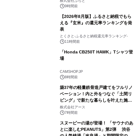
プール グランピングとトレーラーハウ
株式会社ぷらど
スの2施設で
9時間前
【2026年8月版】ふるさと納税でもら
える『玄米』の還元率ランキングを発
表
3
とくさと-ふるさと納税還元率ランキング-
11時間前
「Honda CB250T HAWK」Tシャツ登
場
4
CAMSHOP.JP
8時間前
築37年の軽量鉄骨造戸建てをフルリノ
ベーション！内と外をつなぐ「土間リ
ビング」で新たな暮らしを叶えた施工
5
事例を株式会社アースが公開
株式会社アース
7時間前
スヌーピーの湯が登場！ 「サウナのあ
とに楽しむPEANUTS」第2弾 渋谷
の人気銭湯「改良湯」と期間限定のコ