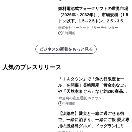
燃料電池式フォークリフトの世界市場
（2026年～2032年）、市場規模（1.5
トン以下、1.5～2.5トン、2.5～3.5ト
ン、3.5～5.0トン、その他）・分析レ
株式会社マーケットリサーチセンター
ポートを発表
1時間前
ビジネスの新着をもっと見る
人気のプレスリリース
「ＪＡタウン」で「魚の日限定セー
ル」を開催！長崎県産「黄金あなご」
や「天然本まぐろ」など約280商品を
1
販売！～毎月１０日の定例企画～
JA全農の産直通販JAタウン
4時間前
【淡路島】愛犬と一緒に過ごせる宿
で、一緒に泊まり、一緒にご飯 愛犬専
用の淡路島グルメ、ドッグランにミニ
2