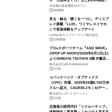
や「天然本まぐろ」など約280商品を
販売！～毎月１０日の定例企画～
JA全農の産直通販JAタウン
4時間前
見る・触る・聴くを一つに。ディスプ
レイ搭載「LL05」ワイヤレスイヤホ
ンで音楽体験をアップデート
LivelyLifeライブリーライフ株式会社
10時間前
プロeスポーツチーム『AXIZ WAVE』
のPOP UP SHOPが2026年8月1日(土)
よりSHIBUYA TSUTAYA 6階 IP書店で
開催決定！！
株式会社ClaN Entertainment
1日前
コパッケージド・オプティクス
（CPO）市場、2035年28億8,700万米
ドルへ拡大、CAGR36.2％｜AIデータ
センター・高速光通信需要が成長を加
株式会社レポートオーシャン
速
1日前
北海道の採用代行「リクルーティブ」
体制強化！富良野・ニセコの人手不足