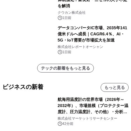
を解消
クウカン株式会社
1日前
データコンバータIC市場、2035年141
億米ドルへ成長｜CAGR6.4％、AI・
5G・IoT需要が市場拡大を加速
株式会社レポートオーシャン
1日前
テックの新着をもっと見る
ビジネスの新着
もっと見る
航海用温度計の世界市場（2026年～
2032年）、市場規模（プロテクター温
度計、圧力温度計、その他）・分析レ
ポートを発表
株式会社マーケットリサーチセンター
42分前