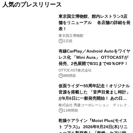
人気のプレスリリース
東京国立博物館、館内レストラン3店
舗をリニューアル 各店舗の詳細を発
表！
1
東京国立博物館
1日前
有線CarPlay／Android Autoをワイヤ
レス化 「Mini Aura」 OTTOCASTが
発売、2色展開で8/31まで40％OFF！
2
OTTOCAST株式会社
9時間前
仮面ライダー55周年記念！オリジナル
音源を搭載した 「音声目覚まし時計」
が8月6日に一般発売開始！ あの日の
3
大興奮が今甦る
株式会社 秀建コーポレーション ディレクト
アートギャラリー
11時間前
乾燥ケアライン『Moist Plus(モイス
ト プラス)』 2026年9月24日(木)リニ