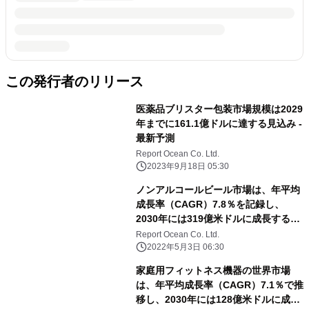
この発行者のリリース
医薬品ブリスター包装市場規模は2029
年までに161.1億ドルに達する見込み -
最新予測
Report Ocean Co. Ltd.
2023年9月18日 05:30
ノンアルコールビール市場は、年平均
成長率（CAGR）7.8％を記録し、
2030年には319億米ドルに成長すると
予測される
Report Ocean Co. Ltd.
2022年5月3日 06:30
家庭用フィットネス機器の世界市場
は、年平均成長率（CAGR）7.1％で推
移し、2030年には128億米ドルに成長