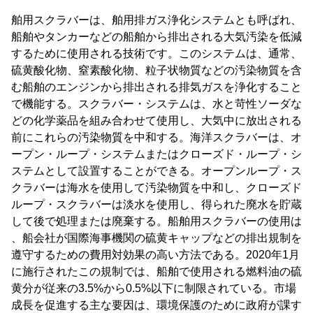
舶用スクラバーは、舶用排ガス浄化システムとも呼ばれ、
船舶やタンカーなどの船舶から排出される大気汚染を低減
するために使用される技術です。このシステムは、通常、
硫黄酸化物、窒素酸化物、粒子状物質などの汚染物質を含
む船舶のエンジンから排出される排気ガスを浄化すること
で機能する。スクラバー・システムは、水と苛性ソーダな
どの化学薬品を組み合わせて使用し、大気中に放出される
前にこれらの汚染物質を中和する。海洋スクラバーは、オ
ープン・ループ・システムまたはクローズド・ループ・シ
ステムとして設置することができる。オープンループ・ス
クラバーは海水を使用して汚染物質を中和し、クローズド
ループ・スクラバーは淡水を使用し、得られた廃水を貯蔵
して後で処理または廃棄する。船舶用スクラバーの使用は
、船会社が国際海事機関の硫黄キャップなどの排出規制を
遵守するための費用対効果の高い方法である。2020年1月
に施行されたこの規制では、船舶で使用される燃料油の硫
黄分が従来の3.5%から0.5%以下に制限されている。市場
成長を促進する主な要因は、環境保護のために政府が課す