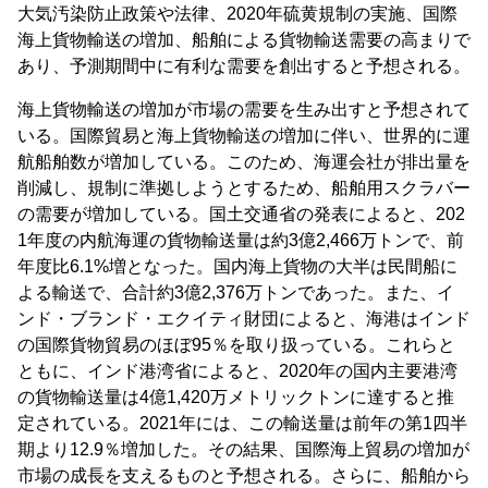
大気汚染防止政策や法律、2020年硫黄規制の実施、国際
海上貨物輸送の増加、船舶による貨物輸送需要の高まりで
あり、予測期間中に有利な需要を創出すると予想される。
海上貨物輸送の増加が市場の需要を生み出すと予想されて
いる。国際貿易と海上貨物輸送の増加に伴い、世界的に運
航船舶数が増加している。このため、海運会社が排出量を
削減し、規制に準拠しようとするため、船舶用スクラバー
の需要が増加している。国土交通省の発表によると、202
1年度の内航海運の貨物輸送量は約3億2,466万トンで、前
年度比6.1%増となった。国内海上貨物の大半は民間船に
よる輸送で、合計約3億2,376万トンであった。また、イ
ンド・ブランド・エクイティ財団によると、海港はインド
の国際貨物貿易のほぼ95％を取り扱っている。これらと
ともに、インド港湾省によると、2020年の国内主要港湾
の貨物輸送量は4億1,420万メトリックトンに達すると推
定されている。2021年には、この輸送量は前年の第1四半
期より12.9％増加した。その結果、国際海上貿易の増加が
市場の成長を支えるものと予想される。さらに、船舶から