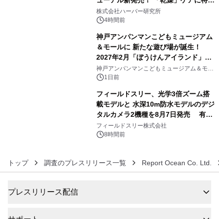
ューアル新発売！ 「乾燥」ケアに特化
4
し、ライン使いで潤いに満ちた肌へ
株式会社ハーバー研究所
4時間前
神戸アンパンマンこどもミュージアム
＆モールに 新たな遊び場が誕生！
2027年2月「ぼうけんアイランド」が
5
オープン
神戸アンパンマンこどもミュージアム＆モー
ル
1日前
フィールドスリー、光学3倍ズーム搭
載モデルと 水深10m防水モデルのデジ
タルカメラ2機種を8月7日発売 有効
6
約1300万画素、用途別に選べるコンデ
フィールドスリー株式会社
ジ新登場
8時間前
トップ
調査のプレスリリース一覧
Report Ocean Co. Ltd.
プレスリリース配信