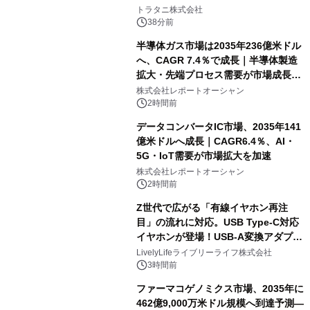
説
トラタニ株式会社
38分前
半導体ガス市場は2035年236億米ドル
へ、CAGR 7.4％で成長｜半導体製造
拡大・先端プロセス需要が市場成長を
加速
株式会社レポートオーシャン
2時間前
データコンバータIC市場、2035年141
億米ドルへ成長｜CAGR6.4％、AI・
5G・IoT需要が市場拡大を加速
株式会社レポートオーシャン
2時間前
Z世代で広がる「有線イヤホン再注
目」の流れに対応。USB Type-C対応
イヤホンが登場！USB-A変換アダプタ
ー付きでスマホからパソコンまで幅広
LivelyLifeライブリーライフ株式会社
く活用可能
3時間前
ファーマコゲノミクス市場、2035年に
462億9,000万米ドル規模へ到達予測―