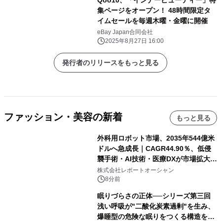
集ページをオープン！ 48時間限定タ
イムセールを毎週木曜・金曜に開催
eBay Japan合同会社
2025年8月27日 16:00
発行者のリリースをもっと見る
ファッション・美容の新着
もっと見る
外科用ロボット市場、2035年544億米
ドルへ急成長｜CAGR44.90％、低侵
襲手術・AI技術・医療DXが市場拡大を
牽引
株式会社レポートオーシャン
8分前
眠りづらさの正体──シリーズ第三回
浅い呼吸が"二酸化炭素過剰"を生み、
爆睡型の危険な眠りをつくる構造を解