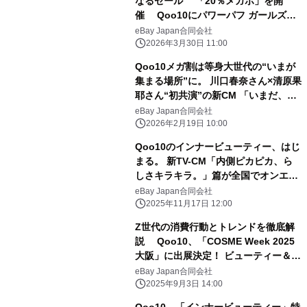
なるセール 「20％メガポ」を開
催 Qoo10にパワーパフ ガールズが
初登場！
eBay Japan合同会社
2026年3月30日 11:00
Qoo10メガ割は等身大世代の“いまが
集まる場所”に。 川口春奈さん×清原果
耶さん“初共演”の新CM 「いまだ、メ
ガ割」篇 2月23日(月・祝)より全国
eBay Japan合同会社
で放映開始
2026年2月19日 10:00
Qoo10のインナービューティー、はじ
まる。 新TV-CM「内側ピカピカ、ら
しさキラキラ。」篇が全国でオンエ
ア！ 清原果耶さんの“内側から光り
eBay Japan合同会社
輝く美しさ”の秘訣とは！？
2025年11月17日 12:00
Z世代の消費行動とトレンドを徹底解
説 Qoo10、「COSME Week 2025
大阪」に出展決定！ ビューティー＆イ
ンナービューティーに関する 【商談予
eBay Japan合同会社
約】の受付を開始
2025年9月3日 14:00
Qoo10、「インナービューティー」特