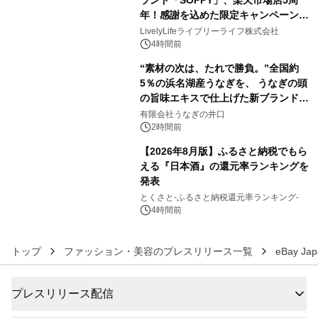
メーションを公開～
年！感謝を込めた限定キャンペーンを
4
8月10日より開催
LivelyLifeライブリーライフ株式会社
4時間前
“素材の次は、たれで勝負。”全国約
5％の浜名湖産うなぎを、 うなぎの頭
の旨味エキスで仕上げた新ブランド
5
「井口の誉」誕生
有限会社うなぎの井口
2時間前
【2026年8月版】ふるさと納税でもら
える『日本酒』の還元率ランキングを
発表
6
とくさと-ふるさと納税還元率ランキング-
4時間前
トップ
ファッション・美容のプレスリリース一覧
eBay J
プレスリリース配信