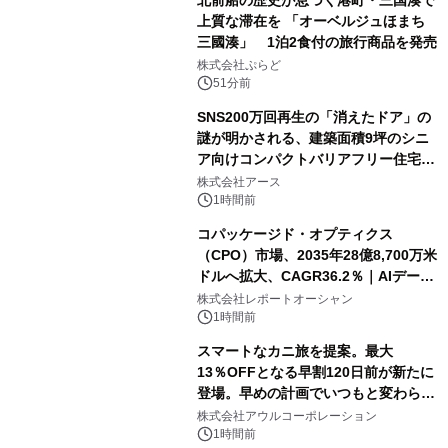
上質な滞在を 「オーベルジュほまち
三國湊」 1泊2食付の旅行商品を発売
株式会社ぷらど
51分前
SNS200万回再生の「消えたドア」の
謎が明かされる、建築面積9坪のシニ
ア向けコンパクトバリアフリー住宅が
誕生
株式会社アース
1時間前
コパッケージド・オプティクス
（CPO）市場、2035年28億8,700万米
ドルへ拡大、CAGR36.2％｜AIデータ
センター・高速光通信需要が成長を加
株式会社レポートオーシャン
速
1時間前
スマートなカニ旅を提案。最大
13％OFFとなる早割120日前が新たに
登場。早めの計画でいつもと変わらぬ
大人の冬旅を。ー夕日ヶ浦温泉「佳松
株式会社アウルコーポレーション
苑 別邸ふうか」ー
1時間前