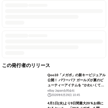
この発行者のリリース
Qoo10「メガポ」の新キービジュアル
公開！ パワーパフ ガールズが夏のビ
ューティーアイテムを “かわいくて最
強”に楽しむ メガポ期間：2026年7
eBay Japan合同会社
月1日(水)～7月9日(木)
2026年6月29日 10:45
4月1日(水)より9日間最大20％お得に