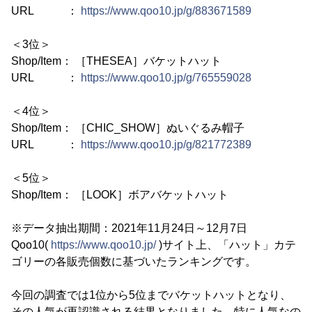
URL ：
https://www.qoo10.jp/g/883671589
＜3位＞
Shop/Item： ［THESEA］バケットハット
URL ：
https://www.qoo10.jp/g/765559028
＜4位＞
Shop/Item： ［CHIC_SHOW］ぬいぐるみ帽子
URL ：
https://www.qoo10.jp/g/821772389
＜5位＞
Shop/Item： ［LOOK］ボアバケットハット
※データ抽出期間：2021年11月24日～12月7日
Qoo10(
https://www.qoo10.jp/
)サイト上、「ハット」カテ
ゴリーの各販売個数に基づいたランキングです。
今回の調査では1位から5位までバケットハットとなり、
その人気が再認識される結果となりました。特に人気なの