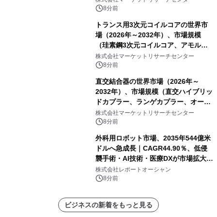
8分前
トランス用3次元コイルコアの世界市
場（2026年～2032年）、市場規模
（珪素鋼3次元コイルコア、アモルフ
ァス合金3次元コイルコア）・分析レ
株式会社マーケットリサーチセンター
ポートを発表
8分前
直交結合器の世界市場（2026年～
2032年）、市場規模（直交ハイブリッ
ドカプラー、ランゲカプラー、オーバ
ーレイカプラー、その他）・分析レポ
株式会社マーケットリサーチセンター
ートを発表
8分前
外科用ロボット市場、2035年544億米
ドルへ急成長｜CAGR44.90％、低侵
襲手術・AI技術・医療DXが市場拡大を
牽引
株式会社レポートオーシャン
8分前
ビジネスの新着をもっと見る