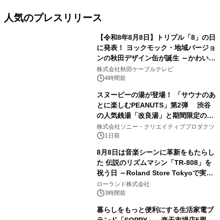
人気のプレスリリース
【令和8年8月8日】トリプル「8」の日
に発表！ ヨックモック・地域バージョ
ンの秋田デザイン缶が誕生 ～かわいい
1
秋田犬の子犬と秋田の四季と名所を巡
株式会社秋田ケーブルテレビ
るパッケージ～ 9月1日(火)秋田県内で
4時間前
販売開始
スヌーピーの湯が登場！ 「サウナのあ
とに楽しむPEANUTS」第2弾 渋谷
の人気銭湯「改良湯」と期間限定のコ
2
ラボレーション サウナイキタイコラ
株式会社ソニー・クリエイティブプロダクツ
ボグッズも発売決定！
1日前
8月8日は音楽シーンに革新をもたらし
た 伝説のリズムマシン「TR-808」を
祝う日 ～Roland Store Tokyoで実機
3
を展示しての 記念キャンペーンを開
ローランド株式会社
催 英国ラジオ「NTS」の 特別プログ
3時間前
ラムや、「TR-808」を愛する伝説的
暮らしをもっと便利にする生活家電ブ
アーティストを フィーチャーしたアニ
ランド「SOPPY」、楽天市場店5周