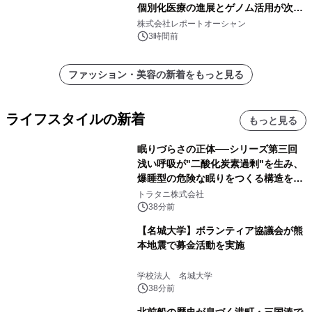
個別化医療の進展とゲノム活用が次世
代ヘルスケア投資を加速
株式会社レポートオーシャン
3時間前
ファッション・美容の新着をもっと見る
ライフスタイルの新着
もっと見る
眠りづらさの正体──シリーズ第三回
浅い呼吸が"二酸化炭素過剰"を生み、
爆睡型の危険な眠りをつくる構造を解
説
トラタニ株式会社
38分前
【名城大学】ボランティア協議会が熊
本地震で募金活動を実施
学校法人 名城大学
38分前
北前船の歴史が息づく港町・三国湊で