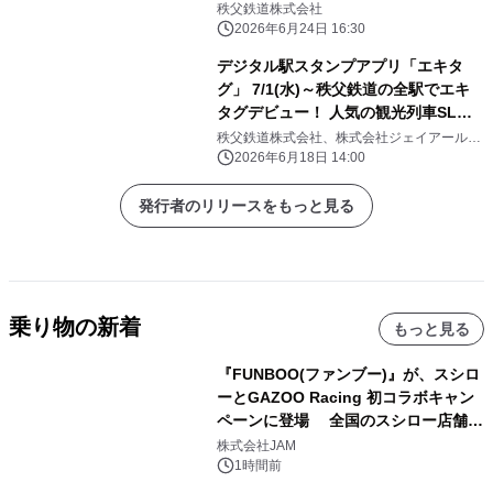
秩父鉄道株式会社
2026年6月24日 16:30
デジタル駅スタンプアプリ「エキタ
グ」 7/1(水)～秩父鉄道の全駅でエキ
タグデビュー！ 人気の観光列車SLパ
レオエクスプレスの車内にも搭載
秩父鉄道株式会社、株式会社ジェイアール東
日本企画
2026年6月18日 14:00
発行者のリリースをもっと見る
乗り物の新着
もっと見る
『FUNBOO(ファンブー)』が、スシロ
ーとGAZOO Racing 初コラボキャン
ペーンに登場 全国のスシロー店舗で
GR 4車種の FUNBOO(ミニカー)付き
株式会社JAM
メニューが展開されます
1時間前