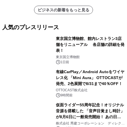
ビジネスの新着をもっと見る
人気のプレスリリース
東京国立博物館、館内レストラン3店
舗をリニューアル 各店舗の詳細を発
表！
1
東京国立博物館
1日前
有線CarPlay／Android Autoをワイヤ
レス化 「Mini Aura」 OTTOCASTが
発売、2色展開で8/31まで40％OFF！
2
OTTOCAST株式会社
9時間前
仮面ライダー55周年記念！オリジナル
音源を搭載した 「音声目覚まし時計」
が8月6日に一般発売開始！ あの日の
3
大興奮が今甦る
株式会社 秀建コーポレーション ディレクト