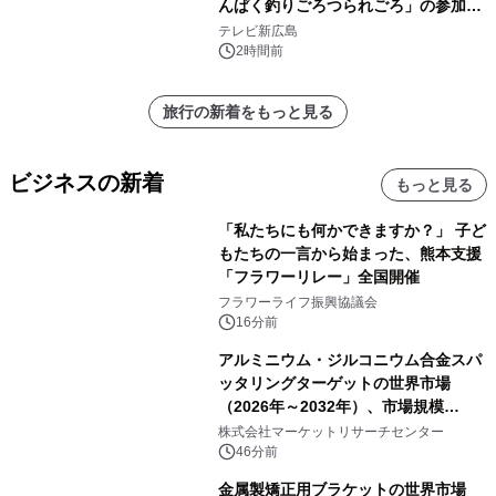
んぱく釣りごろつられごろ」の参加小
学生を募集
テレビ新広島
2時間前
旅行の新着をもっと見る
ビジネスの新着
もっと見る
「私たちにも何かできますか？」 子ど
もたちの一言から始まった、熊本支援
「フラワーリレー」全国開催
フラワーライフ振興協議会
16分前
アルミニウム・ジルコニウム合金スパ
ッタリングターゲットの世界市場
（2026年～2032年）、市場規模
（0.995、0.999、その他）・分析レポ
株式会社マーケットリサーチセンター
ートを発表
46分前
金属製矯正用ブラケットの世界市場