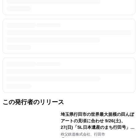
この発行者のリリース
埼玉県行田市の世界最大規模の田んぼ
アートの見頃に合わせ 9/26(土)、
27(日)「SL日本遺産のまち行田号」特
別運行
秩父鉄道株式会社、行田市