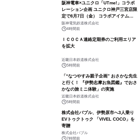
阪神電車×ユニクロ「UTme!」コラボ
レーション企画 ユニクロ神戸三宮店限
定で8月7日（金） コラボアイテムが
発売決定！
阪神電気鉄道株式会社
4時間前
ＩＣＯＣＡ連絡定期券のご利用エリア
を拡大
近畿日本鉄道株式会社
5時間前
「“なつやすみ親子企画” おさかな先生
と行く！ 『伊勢志摩お魚図鑑』でおさ
かなの旅ミニ体験」の実施
近畿日本鉄道株式会社
5時間前
株式会社バブル、伊勢原市へ3人乗り
EVトゥクトゥク 「VIVEL COCO」を
寄贈
株式会社バブル
7時間前