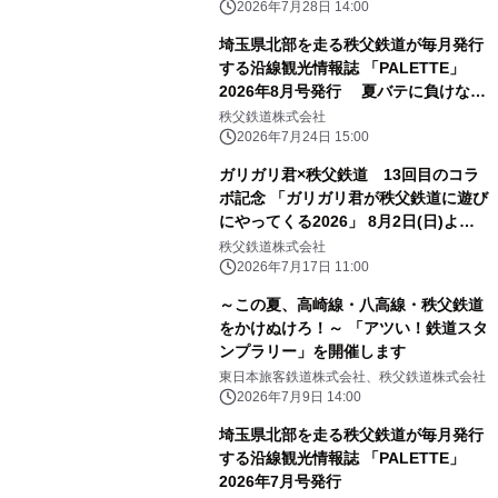
2026年7月28日 14:00
埼玉県北部を走る秩父鉄道が毎月発行
する沿線観光情報誌 「PALETTE」
2026年8月号発行 夏バテに負けな
い！秩父鉄道沿線の肉汁きらめくハン
秩父鉄道株式会社
バーグ！！特集
2026年7月24日 15:00
ガリガリ君×秩父鉄道 13回目のコラ
ボ記念 「ガリガリ君が秩父鉄道に遊び
にやってくる2026」 8月2日(日)より
開催！
秩父鉄道株式会社
2026年7月17日 11:00
～この夏、高崎線・八高線・秩父鉄道
をかけぬけろ！～ 「アツい！鉄道スタ
ンプラリー」を開催します
東日本旅客鉄道株式会社、秩父鉄道株式会社
2026年7月9日 14:00
埼玉県北部を走る秩父鉄道が毎月発行
する沿線観光情報誌 「PALETTE」
2026年7月号発行