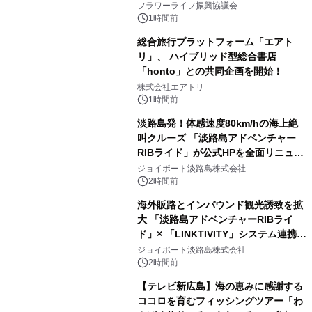
フラワーライフ振興協議会
1時間前
総合旅行プラットフォーム「エアト
リ」、 ハイブリッド型総合書店
「honto」との共同企画を開始！
株式会社エアトリ
1時間前
淡路島発！体感速度80km/hの海上絶
叫クルーズ 「淡路島アドベンチャー
RIBライド」が公式HPを全面リニュー
アル！ ～スマホで即予約完了の「スマ
ジョイポート淡路島株式会社
ート設計」へ刷新～
2時間前
海外販路とインバウンド観光誘致を拡
大 「淡路島アドベンチャーRIBライ
ド」× 「LINKTIVITY」システム連携を
開始！
ジョイポート淡路島株式会社
2時間前
【テレビ新広島】海の恵みに感謝する
ココロを育むフィッシングツアー「わ