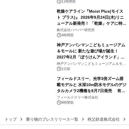
アートギャラリー
11時間前
乾燥ケアライン『Moist Plus(モイス
ト プラス)』 2026年9月24日(木)リニ
ューアル新発売！ 「乾燥」ケアに特化
4
し、ライン使いで潤いに満ちた肌へ
株式会社ハーバー研究所
4時間前
神戸アンパンマンこどもミュージアム
＆モールに 新たな遊び場が誕生！
2027年2月「ぼうけんアイランド」が
5
オープン
神戸アンパンマンこどもミュージアム＆モー
ル
1日前
フィールドスリー、光学3倍ズーム搭
載モデルと 水深10m防水モデルのデジ
タルカメラ2機種を8月7日発売 有効
6
約1300万画素、用途別に選べるコンデ
フィールドスリー株式会社
ジ新登場
8時間前
トップ
乗り物のプレスリリース一覧
秩父鉄道株式会社