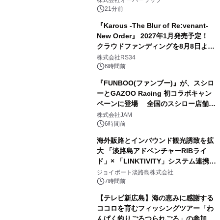
株式会社オーバーラップ
ルアートブック』の発売決定！ 2026
21分前
年12月18日（金）、3冊同時発売！
『Karous -The Blur of Re:venant-
New Order』 2027年1月発売予定！
クラウドファンディングを8月8日より
開始
株式会社RS34
6時間前
『FUNBOO(ファンブー)』が、スシロ
ーとGAZOO Racing 初コラボキャン
ペーンに登場 全国のスシロー店舗で
GR 4車種の FUNBOO(ミニカー)付き
株式会社JAM
メニューが展開されます
6時間前
海外販路とインバウンド観光誘致を拡
大 「淡路島アドベンチャーRIBライ
ド」× 「LINKTIVITY」システム連携を
開始！
ジョイポート淡路島株式会社
7時間前
【テレビ新広島】海の恵みに感謝する
ココロを育むフィッシングツアー「わ
んぱく釣りごろつられごろ」の参加小