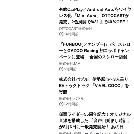
有線CarPlay／Android Autoをワイヤ
レス化 「Mini Aura」 OTTOCASTが
発売、2色展開で8/31まで40％OFF！
3
OTTOCAST株式会社
14時間前
『FUNBOO(ファンブー)』が、スシロ
ーとGAZOO Racing 初コラボキャン
ペーンに登場 全国のスシロー店舗で
4
GR 4車種の FUNBOO(ミニカー)付き
株式会社JAM
メニューが展開されます
6時間前
株式会社バブル、伊勢原市へ3人乗り
EVトゥクトゥク 「VIVEL COCO」を
寄贈
5
株式会社バブル
12時間前
仮面ライダー55周年記念！オリジナル
音源を搭載した 「音声目覚まし時計」
が8月6日に一般発売開始！ あの日の
6
大興奮が今甦る
株式会社 秀建コーポレーション ディレクト