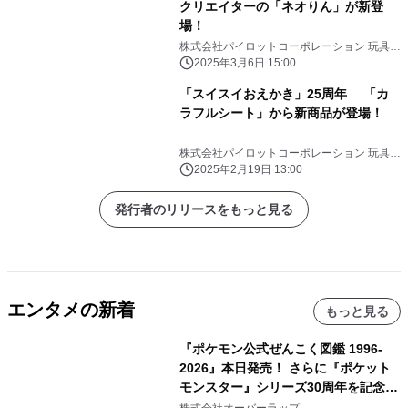
クリエイターの「ネオりん」が新登
場！
株式会社パイロットコーポレーション 玩具事
業部
2025年3月6日 15:00
「スイスイおえかき」25周年 「カ
ラフルシート」から新商品が登場！
株式会社パイロットコーポレーション 玩具事
業部
2025年2月19日 13:00
発行者のリリースをもっと見る
エンタメの新着
もっと見る
『ポケモン公式ぜんこく図鑑 1996-
2026』本日発売！ さらに『ポケット
モンスター』シリーズ30周年を記念し
た画集『ポケットモンスター ビジュア