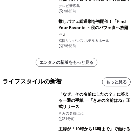
学生を募集
テレビ新広島
7時間前
推しパフェ総選挙を初開催！「Find
Your Favorite ～秋のパフェ食べ放題
～」
福岡サンパレス ホテル＆ホール
7時間前
エンタメの新着をもっと見る
ライフスタイルの新着
もっと見る
「なぜ、その名前にしたの？」に答え
る一通の手紙 ―「きみの名前はね」正
式リリース
きみの名前はね
21分前
主婦が「10時から16時まで」で働ける