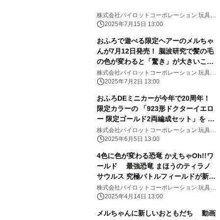
株式会社パイロットコーポレーション 玩具事
業部
2025年7月15日 13:00
おふろで遊べる限定ヘアーのメルちゃ
んが7月12日発売！ 脳波研究で髪の毛
の色が変わると「驚き」が大きいこと
が判明
株式会社パイロットコーポレーション 玩具事
業部
2025年7月2日 13:00
おふろDEミニカーが今年で20周年！
限定カラーの 「923形ドクターイエロ
ー 限定ゴールド2両編成セット」を 6
月21日(土)に主な玩具専門店・量販店
株式会社パイロットコーポレーション 玩具事
業部
で発売
2025年6月5日 13:00
4色に色が変わる恐竜 かえちゃOh!!ワ
ールド 最強恐竜 まほうのティラノ
サウルス 究極バトルフィールドが新登
場！ 主な玩具専門店・量販店で、4月
株式会社パイロットコーポレーション 玩具事
業部
26日に発売いたします。
2025年4月14日 13:00
メルちゃんに新しいおともだち 動画