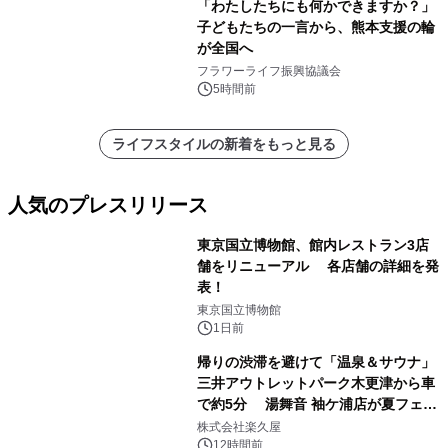
「わたしたちにも何かできますか？」
子どもたちの一言から、熊本支援の輪
が全国へ
フラワーライフ振興協議会
5時間前
ライフスタイルの新着をもっと見る
人気のプレスリリース
東京国立博物館、館内レストラン3店
舗をリニューアル 各店舗の詳細を発
表！
1
東京国立博物館
1日前
帰りの渋滞を避けて「温泉＆サウナ」
三井アウトレットパーク木更津から車
で約5分 湯舞音 袖ケ浦店が夏フェア
2
メニューを提供
株式会社楽久屋
12時間前