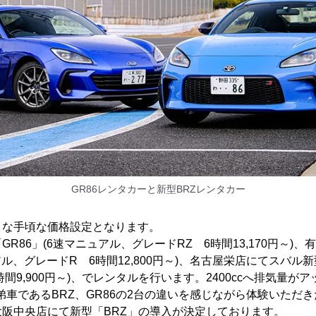
GR86レンタカーと新型BRZレンタカー
うな手頃な価格設定となります。
R86」(6速マニュアル、グレードRZ 6時間13,170円～)
アル、グレードR 6時間12,800円～)、名古屋栄店にてスバル新
間9,900円～)、でレンタルを行います。2400ccへ排気量が
弟車であるBRZ、GR86の2台の違いを感じながら体験いただ
阪中央店にて新型「BRZ」の導入が決定しております。