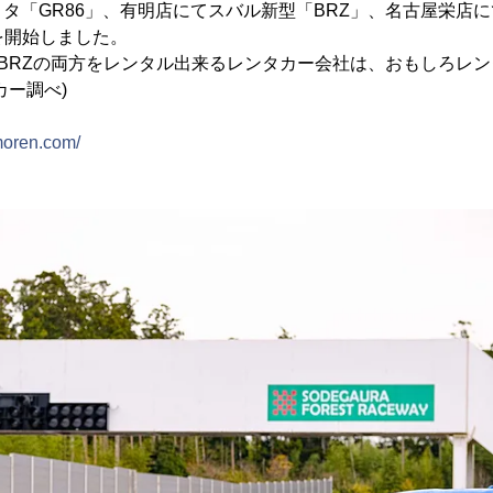
タ「GR86」、有明店にてスバル新型「BRZ」、名古屋栄店
を開始しました。
型BRZの両方をレンタル出来るレンタカー会社は、おもしろレ
カー調べ)
moren.com/