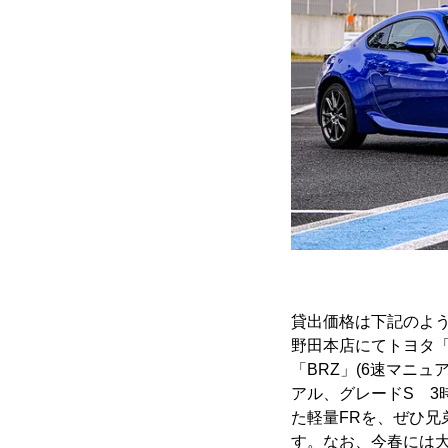
貸出価格は下記のよ
野田本店にてトヨタ「G
「BRZ」(6速マニュ
アル、グレードS 3時
た軽量FRを、ぜひ兄
す。なお、今春には大