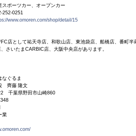
産スポーツカー、オープンカー
2-0251
tps://www.omoren.com/shop/detail/15
びFC店として祐天寺店、和歌山店、東池袋店、船橋店、番町半
、さいたまCARBIC店、大阪中央店があります。
はなぐるま
役 齊藤 隆文
022 千葉県野田市山崎860
348
月
ー業
ww.omoren.com/