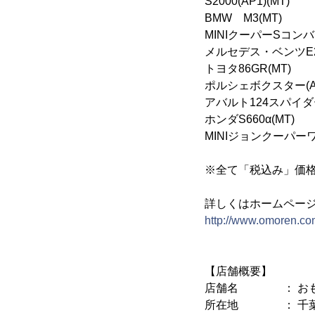
S2000(AP1
BMW M3(M
MINIクーパーSコン
メルセデス・ベンツE25
トヨタ86GR(M
ポルシェボクスター(
アバルト124スパイダ
ホンダS660α(
MINIジョンクーパーワ
※全て「税込み」価
詳しくはホームペー
http://www.omoren.co
【店舗概要】
店舗名 ： おもし
所在地 ： 千葉県