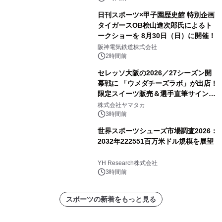
日刊スポーツ×甲子園歴史館 特別企画
タイガースOB桧山進次郎氏によるト
ークショーを 8月30日（日）に開催！
阪神電気鉄道株式会社
2時間前
セレッソ大阪の2026／27シーズン開
幕戦に 「ウメダチーズラボ」が出店！
限定スイーツ販売＆選手直筆サイング
ッズが当たる抽選会を 8月8日に開催
株式会社ヤマタカ
3時間前
世界スポーツシューズ市場調査2026：
2032年222551百万米ドル規模を展望
YH Research株式会社
3時間前
スポーツの新着をもっと見る