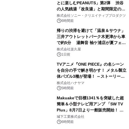
とに楽しむPEANUTS」第2弾 渋谷
の人気銭湯「改良湯」と期間限定のコ
1
ラボレーション サウナイキタイコラ
株式会社ソニー・クリエイティブプロダクツ
ボグッズも発売決定！
6時間前
帰りの渋滞を避けて「温泉＆サウナ」
三井アウトレットパーク木更津から車
で約5分 湯舞音 袖ケ浦店が夏フェア
2
メニューを提供
株式会社楽久屋
1日前
TVアニメ『ONE PIECE』の名シーン
を自分の手で解き明かす！ メタル製立
体パズル3種が登場！ ～ストーリーと
3
ギミックが融合した 大人の体験型パズ
株式会社ハナヤマ
ルが8月7日(金)12時より先行予約受付
5時間前
開始～
Makuakeで目標1341％を突破した超
簡単＆小型テレビ用アンプ 「SW TV
Plus」8月7日より一般販売開始！ ケ
4
ーブル1本つなぐだけ、テレビの音が
城下工業株式会社
ぐっと豊かに
6時間前