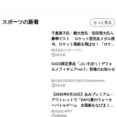
スポーツの新着
もっと見る
千葉真子氏・鄭大世氏・安田理大氏ら
豪華ゲスト ロケット型完走メダル授
与、ロケット風船を飛ばせ！ 「ロケッ
トマラソン2026」開催
株式会社スポーツワン
34分前
GiGO限定景品「ぶいすぽっ！デフォ
ルメフィギュアvol.7」登場のお知らせ
株式会社GENDA GiGO Entertainment
34分前
【2026年8月16日】あみプレミアム・
アウトレットで「DAY1夏のウォータ
ーバトルゲーム 水風船をなげまくろ
う！」を開催
株式会社APPY
2時間前