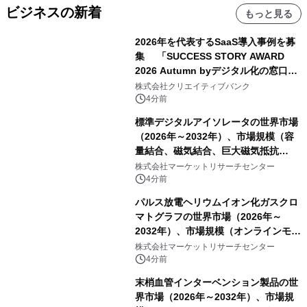
ビジネスの新着
もっと見る
2026年を代表するSaaS導入事例を募
集 「SUCCESS STORY AWARD
2026 Autumn byデジタル化の窓口」
開催
株式会社クリエイティブバンク
4分前
標準デジタルアイソレータの世界市場
（2026年～2032年）、市場規模（容
量結合、磁気結合、巨大磁気抵抗
（GMR））・分析レポートを発表
株式会社マーケットリサーチセンター
4分前
パルス放電ヘリウムイオン化ガスクロ
マトグラフの世界市場（2026年～
2032年）、市場規模（オンラインモニ
タリング型、ラボラトリー型）・分析
株式会社マーケットリサーチセンター
レポートを発表
4分前
末梢血管インターベンション製品の世
界市場（2026年～2032年）、市場規