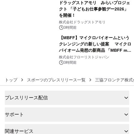
ドラッグストアモリ みらいプロジェ
クト 「子どもお仕事参観デー2026」
を開催！
5
株式会社ドラッグストアモリ
3時間前
【MBFF】マイクロバイオームという
クレンジングの新しい提案 マイクロ
バイオーム発想の新商品 「MBFF mb
6
クレンジングPRO」を2026年8月6日
株式会社フローリストジャパン
発売
3時間前
トップ
スポーツのプレスリリース一覧
三協フロンテア株式
プレスリリース配信
サポート
関連サービス