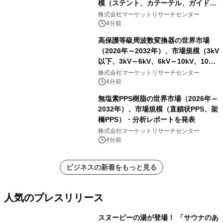
模（ステント、カテーテル、ガイドワ
イヤー、シース、下大静脈フィルタ
株式会社マーケットリサーチセンター
ー、その他）・分析レポートを発表
4分前
高保護等級周波数変換器の世界市場
（2026年～2032年）、市場規模（3kV
以下、3kV～6kV、6kV～10kV、10kV
超）・分析レポートを発表
株式会社マーケットリサーチセンター
4分前
無塩素PPS樹脂の世界市場（2026年～
2032年）、市場規模（直鎖状PPS、架
橋PPS）・分析レポートを発表
株式会社マーケットリサーチセンター
4分前
ビジネスの新着をもっと見る
人気のプレスリリース
スヌーピーの湯が登場！ 「サウナのあ