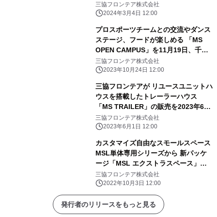
ル！
三協フロンテア株式会社
2024年3月4日 12:00
プロスポーツチームとの交流やダンス
ステージ、フードが楽しめる 「MS
OPEN CAMPUS」を11月19日、千葉
県柏市にて開催！
三協フロンテア株式会社
2023年10月24日 12:00
三協フロンテアが リユースユニットハ
ウスを搭載したトレーラーハウス
「MS TRAILER」の販売を2023年6月
1日より開始！
三協フロンテア株式会社
2023年6月1日 12:00
カスタマイズ自由なスモールスペース
MSL単体専用シリーズから 新パッケ
ージ「MSL エクストラスペース」を
発売
三協フロンテア株式会社
2022年10月3日 12:00
発行者のリリースをもっと見る