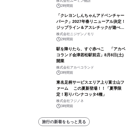
株式会社ムーミン物語
2時間前
「クレヨンしんちゃんアドベンチャー
パーク」2027年春リニューアル決定！
ジップライン＆アスレチックが遊べる
のは今年が最後！ 「ラスト！ドキがム
株式会社ニジゲンノモリ
ネムネ～大作戦！」始動
2時間前
駅を降りたら、すぐ赤べこ 「アカベ
コランド会津若松駅前店」8月8日(土)
開業
株式会社アカベコランド
3時間前
東名足柄サービスエリア上り富士山フ
ァーム この夏新登場！！「夏季限
定！彩りパンナコッタ4種」
株式会社フジノネ
3時間前
旅行の新着をもっと見る