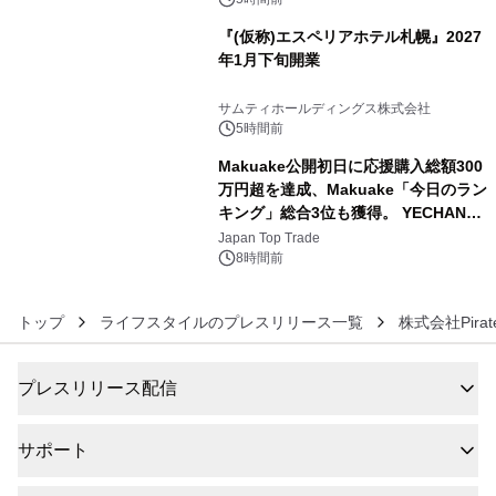
『(仮称)エスペリアホテル札幌』2027
年1月下旬開業
5
サムティホールディングス株式会社
5時間前
Makuake公開初日に応援購入総額300
万円超を達成、Makuake「今日のラン
キング」総合3位も獲得。 YECHAN音
6
浴シンギングボウル第2弾の大型サイ
Japan Top Trade
ズ（XL・2XL・3XL）を先行販売中
8時間前
トップ
ライフスタイルのプレスリリース一覧
株式会社Pira
プレスリリース配信
サポート