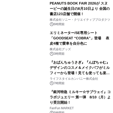
PEANUTS BOOK FAIR 2026が スヌ
ーピーの誕生日の8月10日より 全国の
書店123店舗で開催！
1
株式会社ソニー・クリエイティブプロダクツ
6時間前
エリミネーター/SE専用シート
「GOODSEAT “COBRA”」登場 表
皮4種で愛車を自分色に
2
株式会社グッズ
3時間前
『おぱんちゅうさぎ』『んぽちゃむ』
デザインのコスメ＆メイクパフがミル
フィーから登場！見ても使っても楽し
3
い、ポップでキュートなコレクショ
ライフスタイルカンパニー株式会社
ン。
7時間前
『銀河特急 ミルキー☆サブウェイ』コ
ラボジュエリー 第一弾 8/10（月）よ
り受注開始！
4
FanFun MARKET
5時間前