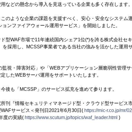
費用などの懸念から導入を見送っている企業も多く存在します
、このような企業の課題を支援すべく、安心・安全なシステム
ションファイアウォール運用サービス」を開始しました。
ド型WAF市場で11年連続国内シェア1位(*)を誇る株式会社セ
um」を採用し、MCSSP事業者である当社の強みを活かした運用
の監視・障害対応」や「WEBアプリケーション層脆弱性管理
定したWEBサーバ運用をサポートいたします。
今後も「MCSSP」のサービス拡充を進めて参ります。
研究所刊『情報セキュリティマネージド型・クラウド型サービス市
AFサービス＜発刊日2021年6月30日(
https://mic-r.co.jp/mr/0
20年度の実績(
https://www.scutum.jp/topics/waf_leader.html
)