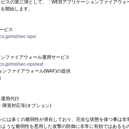
ービスの第三弾として、「WEBアプリケーションファイアウォ
提供を開始します。
ービス
co.jp/msl/sec-ops/
ョンファイアウォール運用サービス
co.jp/msl/sec-ops/waf
ョンファイアウォール(WAF)の提供
知
る運用代行
・障害対応等(オプション)
ョンには多くの脆弱性が潜在しており、完全な状態を保つ事は非
そのような脆弱性を悪用した攻撃の防御に非常に有効ではあるも