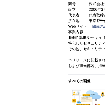
商号 ： 株式会社
設立 ： 2006年3
代表者 ： 代表取締
所在地 ： 東京都千代
Webサイト：
https:/
事業内容 ：
脆弱性診断やセキュリ
特化したセキュリテ
その他、セキュリテ
本リリースに記載さ
および担当部署、担当
すべての画像