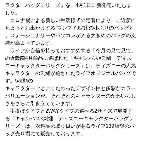
ラクターバッグシリーズ」を、4月1日に新発売いたしま
した。
コロナ禍による新しい生活様式の定着により、ご近所に
ちょっとお出かけする”ワンマイル”用の小ぶりのバッグと
、ステーショナリーやパソコンが入る大きめのバッグの支
持が高まっています。
ライフが自信を持っておすすめする「今月の見て見て」
の近畿圏4月商品に選ばれた「キャンバス×刺繍 ディズ
ニーキャラクターバッグシリーズ」は、ディズニーの人気
キャラクターの刺繍が施されたライフオリジナルバッグで
す。5種類の
キャラクターごとにこだわったデザイン性と多彩なカラー
バリエーションが、それぞれのキャラクターのかわいらし
さをさらに引き立てています。
手提げタイプと2WAYタイプの選べる2サイズで展開す
る「キャンバス×刺繍 ディズニーキャラクターバッグシ
リーズ」は、衣料品の取り扱いがあるライフ139店舗のバ
ッグ売り場にて販売しております。