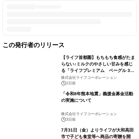
この発行者のリリース
【ライフ首都圏】もちもち食感がたま
らない♪ミルクのやさしい甘みを感じ
る「ライフプレミアム ベーグル 3
種」を新発売！
株式会社ライフコーポレーション
2日前
「令和8年熊本地震」義援金募金活動
の実施について
株式会社ライフコーポレーション
3日前
7月31日（金）よりライフが大和高田
市で子ども食堂等へ商品の寄贈を開