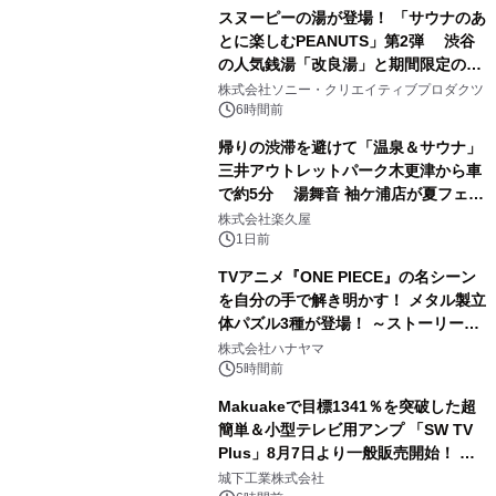
スヌーピーの湯が登場！ 「サウナのあ
とに楽しむPEANUTS」第2弾 渋谷
の人気銭湯「改良湯」と期間限定のコ
1
ラボレーション サウナイキタイコラ
株式会社ソニー・クリエイティブプロダクツ
ボグッズも発売決定！
6時間前
帰りの渋滞を避けて「温泉＆サウナ」
三井アウトレットパーク木更津から車
で約5分 湯舞音 袖ケ浦店が夏フェア
2
メニューを提供
株式会社楽久屋
1日前
TVアニメ『ONE PIECE』の名シーン
を自分の手で解き明かす！ メタル製立
体パズル3種が登場！ ～ストーリーと
3
ギミックが融合した 大人の体験型パズ
株式会社ハナヤマ
ルが8月7日(金)12時より先行予約受付
5時間前
開始～
Makuakeで目標1341％を突破した超
簡単＆小型テレビ用アンプ 「SW TV
Plus」8月7日より一般販売開始！ ケ
4
ーブル1本つなぐだけ、テレビの音が
城下工業株式会社