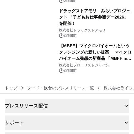
ぐっと豊かに
6時間前
ドラッグストアモリ みらいプロジェ
クト 「子どもお仕事参観デー2026」
を開催！
5
株式会社ドラッグストアモリ
3時間前
【MBFF】マイクロバイオームという
クレンジングの新しい提案 マイクロ
バイオーム発想の新商品 「MBFF mb
6
クレンジングPRO」を2026年8月6日
株式会社フローリストジャパン
発売
3時間前
トップ
フード・飲食のプレスリリース一覧
株式会社ライフ
プレスリリース配信
サポート