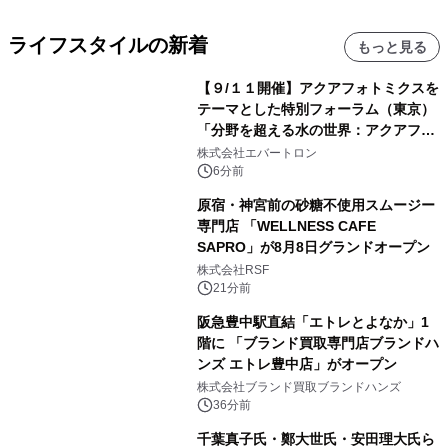
ライフスタイルの新着
もっと見る
【９/１１開催】アクアフォトミクスを
テーマとした特別フォーラム（東京）
「分野を超える水の世界：アクアフォ
トミクスが切り拓く新しい科学の地
株式会社エバートロン
平」を開催
6分前
原宿・神宮前の砂糖不使用スムージー
専門店 「WELLNESS CAFE
SAPRO」が8月8日グランドオープン
株式会社RSF
21分前
阪急豊中駅直結「エトレとよなか」1
階に 「ブランド買取専門店ブランドハ
ンズ エトレ豊中店」がオープン
株式会社ブランド買取ブランドハンズ
36分前
千葉真子氏・鄭大世氏・安田理大氏ら