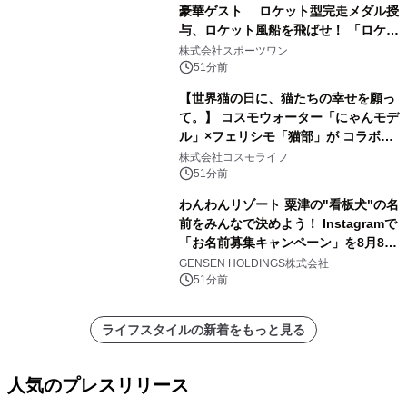
豪華ゲスト ロケット型完走メダル授
与、ロケット風船を飛ばせ！ 「ロケッ
トマラソン2026」開催
株式会社スポーツワン
51分前
【世界猫の日に、猫たちの幸せを願っ
て。】 コスモウォーター「にゃんモデ
ル」×フェリシモ「猫部」が コラボキ
ャンペーンを実施
株式会社コスモライフ
51分前
わんわんリゾート 粟津の"看板犬"の名
前をみんなで決めよう！ Instagramで
「お名前募集キャンペーン」を8月8日
(土)より開催
GENSEN HOLDINGS株式会社
51分前
ライフスタイルの新着をもっと見る
人気のプレスリリース