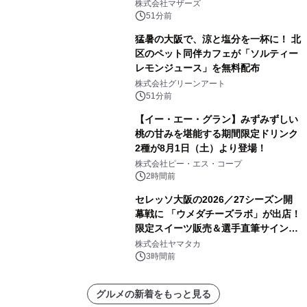
月5日(土)開催
株式会社マザーズ
51分前
猛暑の大阪で、涼と塩分を一杯に！ 北
区のペット同伴カフェが「ソルティー
レモンジュース」を無料配布
株式会社グリーンアート
51分前
【イー・エー・グラン】みずみずしい
桃の甘みを堪能する期間限定ドリンク
2種が8月1日（土）より登場！
株式会社ピー・エス・コープ
2時間前
セレッソ大阪の2026／27シーズン開
幕戦に 「ウメダチーズラボ」が出店！
限定スイーツ販売＆選手直筆サイング
ッズが当たる抽選会を 8月8日に開催
株式会社ヤマタカ
3時間前
グルメの新着をもっと見る