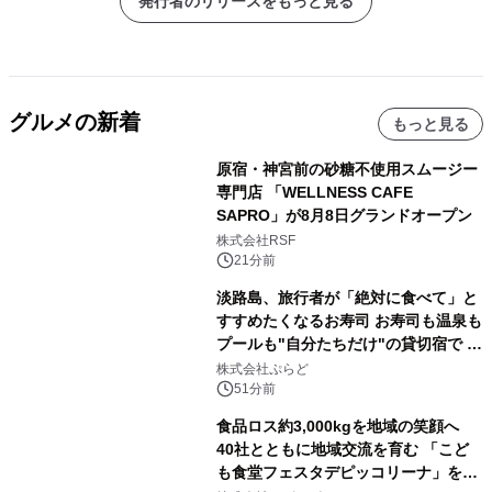
発行者のリリースをもっと見る
グルメの新着
もっと見る
原宿・神宮前の砂糖不使用スムージー
専門店 「WELLNESS CAFE
SAPRO」が8月8日グランドオープン
株式会社RSF
21分前
淡路島、旅行者が「絶対に食べて」と
すすめたくなるお寿司 お寿司も温泉も
プールも"自分たちだけ"の貸切宿で 1
日1組限定「岩屋温泉 絵島別庭 海と
株式会社ぷらど
森」の握り寿司プラン
51分前
食品ロス約3,000kgを地域の笑顔へ
40社とともに地域交流を育む 「こど
も食堂フェスタデピッコリーナ」を9