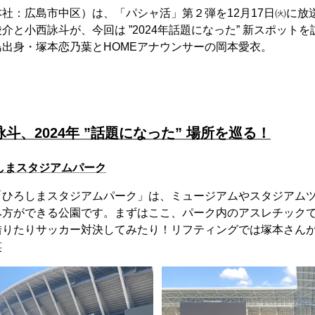
社：広島市中区）は、「パシャ活」第２弾を12月17日㈫に放
介と小西詠斗が、今回は ”2024年話題になった” 新スポット
出身・塚本恋乃葉とHOMEアナウンサーの岡本愛衣。
斗、2024年 ”話題になった” 場所を巡る！
しまスタジアムパーク
「ひろしまスタジアムパーク」は、ミュージアムやスタジアム
み方ができる公園です。まずはここ、パーク内のアスレチック
借りたりサッカー対決してみたり！リフティングでは塚本さん
笑