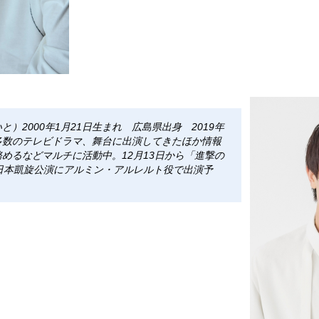
）2000年1月21日生まれ 広島県出身 2019年
多数のテレビドラマ、舞台に出演してきたほか情報
めるなどマルチに活動中。12月13日から「進撃の
cal- 日本凱旋公演にアルミン・アルレルト役で出演予