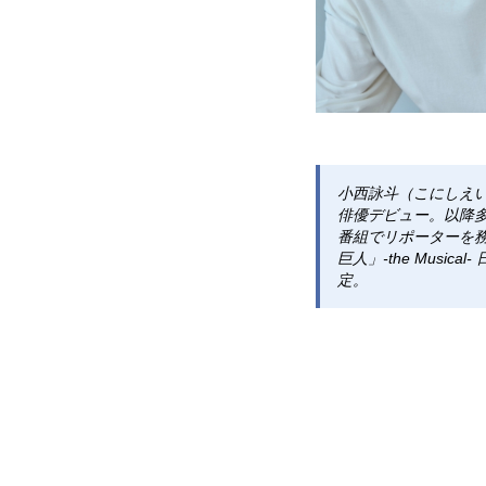
小西詠斗（こにしえいと
俳優デビュー。以降
番組でリポーターを務
巨人」-the Musi
定。