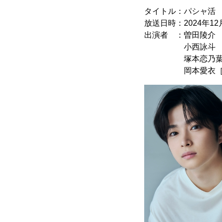
タイトル：パシャ活
放送日時：2024年12
出演者 ：曽田陵介
小西詠斗
塚本恋乃
岡本愛衣［HO