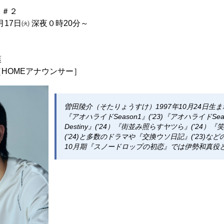
 ＃２
月17日㈫ 深夜０時20分～
葉
MEアナウンサー］
曽田陵介（そたりょうすけ）1997年10月24日生
『アオハライドSeason1』('23)『アオハライドSeas
Destiny』('24）『街並み照らすヤツら』('24
(’24)と多数のドラマや『交換ウソ日記』('23)など
10月期『スノードロップの初恋』では伊勢和真役