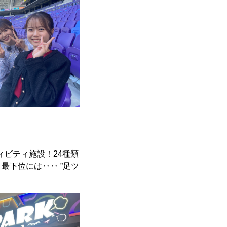
ィビティ施設！24種類
最下位には‥‥ ”足ツ