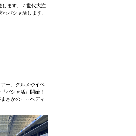
送します。Ｚ世代大注
を訪れパシャ活します。
ツアー、グルメやイベ
で『パシャ活』開始！
がまさかの‥‥ヘディ