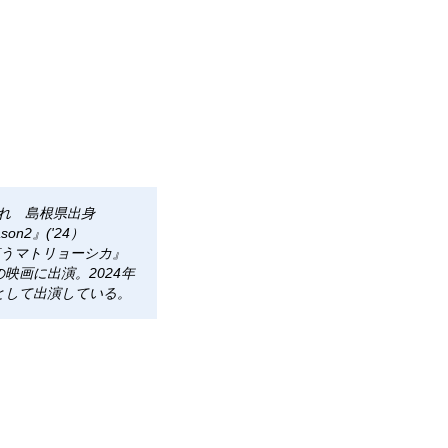
まれ 島根県出身
on2』('24）
）『笑うマトリョーシカ』
の映画に出演。2024年
として出演している。