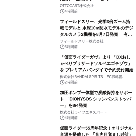
2
OTTOCAST株式会社
4時間前
フィールドスリー、光学3倍ズーム搭
載モデルと 水深10m防水モデルのデジ
タルカメラ2機種を8月7日発売 有効
3
約1300万画素、用途別に選べるコンデ
フィールドスリー株式会社
ジ新登場
3時間前
「仮面ライダーガヴ」より 「DXおし
ゃべりブリザードソルベエゴチゾウ」
を プレミアムバンダイで予約受付開始
4
株式会社BANDAI SPIRITS EC戦略部
2時間前
加圧ポンプ一体型で炭酸保持をサポー
ト 「DIONYSOS シャンパンストッパ
ー」を8/4発売
5
株式会社ライフエキスパート
4時間前
仮面ライダー55周年記念！オリジナル
音源を搭載した 「音声目覚まし時計」