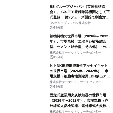
BSIグループジャパン（英国規格協
会）、 GX-ETS登録確認機関として正
式登録 第2フェーズ開始で制度対応
が義務化、 企業の対応はどう変わるの
BSIグループジャパン株式会社
か？ 法的拘束力をもつGX-ETSの実
19分前
務ポイント解説セミナーの アーカイブ
鉱物鋳物の世界市場（2026年～2032
動画を公開中
年）、市場規模（エポキシ樹脂結合
型、セメント結合型、その他）・分析
レポートを発表
株式会社マーケットリサーチセンター
19分前
ヒトNK細胞細胞毒性アッセイキット
の世界市場（2026年～2032年）、市
場規模（細胞毒性測定用LDH放出アッ
セイ、細胞毒性測定用CCK8アッセ
株式会社マーケットリサーチセンター
イ、細胞毒性測定用MTTアッセイ、細
19分前
胞毒性測定用CAM標識標的細胞アッセ
固定式産業用火炎検知器の世界市場
イ、細胞毒性測定用CFSE標識標的細
（2026年～2032年）、市場規模（赤
胞アッセイ）・分析レポートを発表
外線式火炎検知器、紫外線式火炎検知
器、UV&IR火炎検知器、その他）・分
株式会社マーケットリサーチセンター