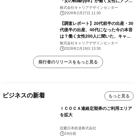
『女の転職type』が働く女性にアンケ
ート【第122回】
株式会社キャリアデザインセンター
2026年2月27日 11:30
【調査レポート】20代前半の出産・30
代後半の出産、40代になった今の本音
は？働く女性200人に聞いた、キャリ
ア視点での「産み時」の正解と後悔
株式会社キャリアデザインセンター
2026年2月19日 13:30
発行者のリリースをもっと見る
ビジネスの新着
もっと見る
ＩＣＯＣＡ連絡定期券のご利用エリア
を拡大
近畿日本鉄道株式会社
19分前