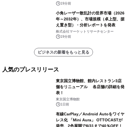
析レポートを発表
19分前
小角レーザー散乱計の世界市場（2026
年～2032年）、市場規模（卓上型、据
え置き型）・分析レポートを発表
株式会社マーケットリサーチセンター
19分前
ビジネスの新着をもっと見る
人気のプレスリリース
東京国立博物館、館内レストラン3店
舗をリニューアル 各店舗の詳細を発
表！
1
東京国立博物館
1日前
有線CarPlay／Android Autoをワイヤ
レス化 「Mini Aura」 OTTOCASTが
発売、2色展開で8/31まで40％OFF！