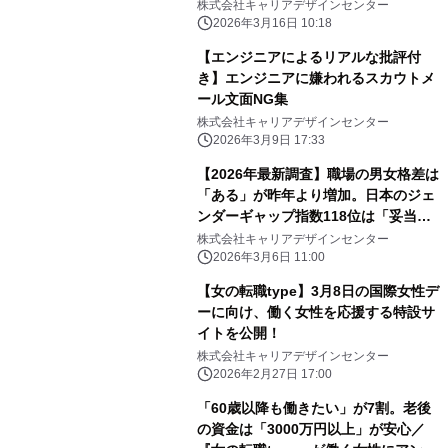
株式会社キャリアデザインセンター
2026年3月16日 10:18
【エンジニアによるリアルな批評付
き】エンジニアに嫌われるスカウトメ
ール文面NG集
株式会社キャリアデザインセンター
2026年3月9日 17:33
【2026年最新調査】職場の男女格差は
「ある」が昨年より増加。日本のジェ
ンダーギャップ指数118位は「妥当・
もっと低い」が7割／『女の転職
株式会社キャリアデザインセンター
type』が働く女性にアンケート
2026年3月6日 11:00
【女の転職type】3月8日の国際女性デ
ーに向け、働く女性を応援する特設サ
イトを公開！
株式会社キャリアデザインセンター
2026年2月27日 17:00
「60歳以降も働きたい」が7割。老後
の資金は「3000万円以上」が安心／