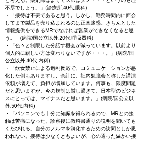
と考える。薬剤師はよくて医師はダメ・・・というのも理
不尽でしょう。」(診療所,40代,眼科)
・「接待は不要であると思う。しかし、勤務時間内に面会
してまで製品を売り込まれるのは正直迷惑。きちんとした
情報提供をできるMRでなければ営業ができなくなると思
う。」(病院/国公立以外,20代,呼吸器科)
・「色々と制限した分話す機会が減っています。以前より
個人的に親しい方は変わりないですが・・・。」(病院/国
公立以外,40代,内科)
・「飲食禁止による過剰反応で、コミュニケーションが悪
化した例もありますし、余計に、社内勉強会と称した講演
依頼が増えて、負担が増加しています。何事も、限度問題
だと思いますが、今の規制は厳し過ぎて、日本型のビジネ
スにとっては、マイナスだと思います。」(病院/国公立以
外,50代,内科)
・「パソコンでも十分に知識を得られるので、MRとの接
触は苦痛になった。診察後に教科書通りの説明を聞いても
くたびれる。自分のノルマを消化するための訪問としか思
われない。接待は少なくともよいが、心の通った温かい接