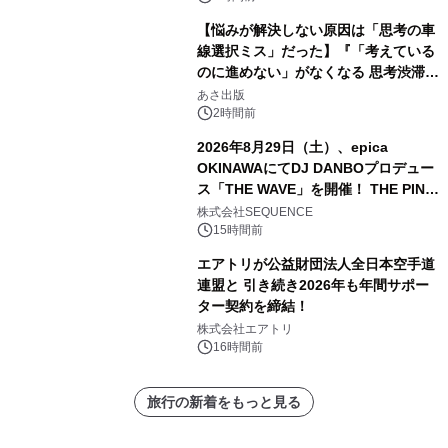
【悩みが解決しない原因は「思考の車
線選択ミス」だった】『「考えている
のに進めない」がなくなる 思考渋滞か
ら抜け出す方法』2026年8月25日
あさ出版
（火）発売
2時間前
2026年8月29日（土）、epica
OKINAWAにてDJ DANBOプロデュー
ス「THE WAVE」を開催！ THE PINK
TOKYO所属のPINK DANCERS4名が
株式会社SEQUENCE
出演決定
15時間前
エアトリが公益財団法人全日本空手道
連盟と 引き続き2026年も年間サポー
ター契約を締結！
株式会社エアトリ
16時間前
旅行の新着をもっと見る