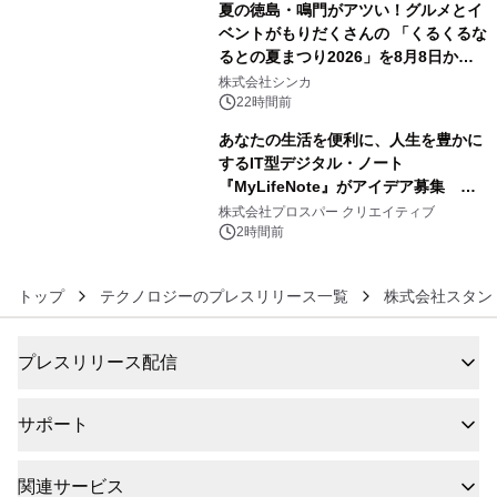
夏の徳島・鳴門がアツい！グルメとイ
ベントがもりだくさんの 「くるくるな
るとの夏まつり2026」を8月8日から9
5
日間開催 ～夏限定メニューや大抽選
株式会社シンカ
会、大学芋スティックの振る舞いも～
22時間前
あなたの生活を便利に、人生を豊かに
するIT型デジタル・ノート
『MyLifeNote』がアイデア募集 優
6
秀賞100名に1年間無償試用
株式会社プロスパー クリエイティブ
2時間前
トップ
テクノロジーのプレスリリース一覧
株式会社スタン
プレスリリース配信
サポート
関連サービス