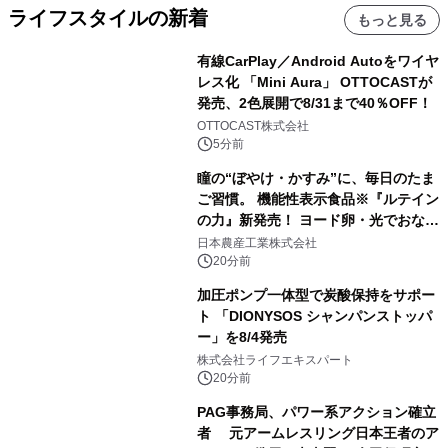
ライフスタイルの新着
もっと見る
有線CarPlay／Android Autoをワイヤ
レス化 「Mini Aura」 OTTOCASTが
発売、2色展開で8/31まで40％OFF！
OTTOCAST株式会社
5分前
瞳の“ぼやけ・かすみ”に、毎日のたま
ご習慣。 機能性表示食品※『ルテイン
の力』新発売！ ヨード卵・光でおなじ
みの日本農産工業より8月以降順次発
日本農産工業株式会社
売
20分前
加圧ポンプ一体型で炭酸保持をサポー
ト 「DIONYSOS シャンパンストッパ
ー」を8/4発売
株式会社ライフエキスパート
20分前
PAG事務局、パワー系アクション確立
者 元アームレスリング日本王者のア