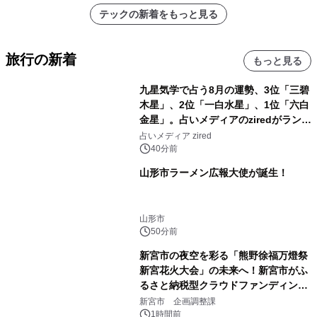
テックの新着をもっと見る
旅行の新着
もっと見る
九星気学で占う8月の運勢、3位「三碧
木星」、2位「一白水星」、1位「六白
金星」。占いメディアのziredがランキ
ングを発表
占いメディア zired
40分前
山形市ラーメン広報大使が誕生！
山形市
50分前
新宮市の夜空を彩る「熊野徐福万燈祭
新宮花火大会」の未来へ！新宮市がふ
るさと納税型クラウドファンディング
を開始
新宮市 企画調整課
1時間前