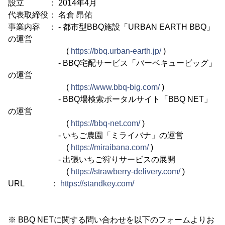
設立 ： 2014年4月
代表取締役： 名倉 昂佑
事業内容 ： - 都市型BBQ施設「URBAN EARTH BBQ」
の運営
(
https://bbq.urban-earth.jp/
)
- BBQ宅配サービス「バーベキュービッグ」
の運営
(
https://www.bbq-big.com/
)
- BBQ場検索ポータルサイト「BBQ NET」
の運営
(
https://bbq-net.com/
)
- いちご農園「ミライバナ」の運営
(
https://miraibana.com/
)
- 出張いちご狩りサービスの展開
(
https://strawberry-delivery.com/
)
URL ：
https://standkey.com/
※ BBQ NETに関する問い合わせを以下のフォームよりお