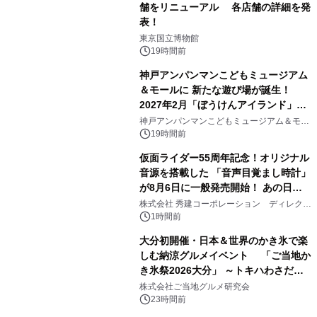
舗をリニューアル 各店舗の詳細を発
表！
1
東京国立博物館
19時間前
神戸アンパンマンこどもミュージアム
＆モールに 新たな遊び場が誕生！
2027年2月「ぼうけんアイランド」が
2
オープン
神戸アンパンマンこどもミュージアム＆モー
ル
19時間前
仮面ライダー55周年記念！オリジナル
音源を搭載した 「音声目覚まし時計」
が8月6日に一般発売開始！ あの日の
3
大興奮が今甦る
株式会社 秀建コーポレーション ディレクト
アートギャラリー
1時間前
大分初開催・日本＆世界のかき氷で楽
しむ納涼グルメイベント 「ご当地か
き氷祭2026大分」 ～トキハわさだタ
4
ウンで8月21日～31日まで11日間限定
株式会社ご当地グルメ研究会
開催～
23時間前