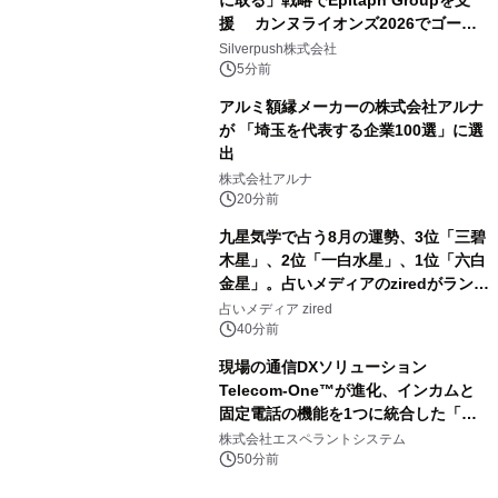
援 カンヌライオンズ2026でゴール
ド2部門を含む3賞受賞に貢献
Silverpush株式会社
5分前
アルミ額縁メーカーの株式会社アルナ
が 「埼玉を代表する企業100選」に選
出
株式会社アルナ
20分前
九星気学で占う8月の運勢、3位「三碧
木星」、2位「一白水星」、1位「六白
金星」。占いメディアのziredがランキ
ングを発表
占いメディア zired
40分前
現場の通信DXソリューション
Telecom-One™が進化、インカムと
固定電話の機能を1つに統合した「完
全一体化アプリ」を提供開始
株式会社エスペラントシステム
50分前