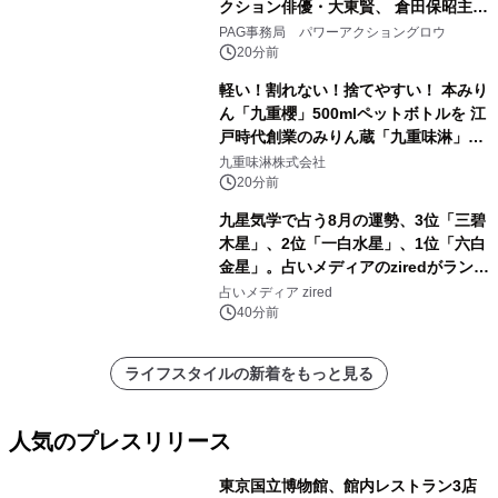
クション俳優・大東賢、 倉田保昭主演
映画『夢物語』で倉田保昭、 サモ・ハ
PAG事務局 パワーアクショングロウ
ン・キンポーと共演 国際舞台へ活躍
20分前
の場を広げる
軽い！割れない！捨てやすい！ 本みり
ん「九重櫻」500mlペットボトルを 江
戸時代創業のみりん蔵「九重味淋」が
8月25日に新発売
九重味淋株式会社
20分前
九星気学で占う8月の運勢、3位「三碧
木星」、2位「一白水星」、1位「六白
金星」。占いメディアのziredがランキ
ングを発表
占いメディア zired
40分前
ライフスタイルの新着をもっと見る
人気のプレスリリース
東京国立博物館、館内レストラン3店