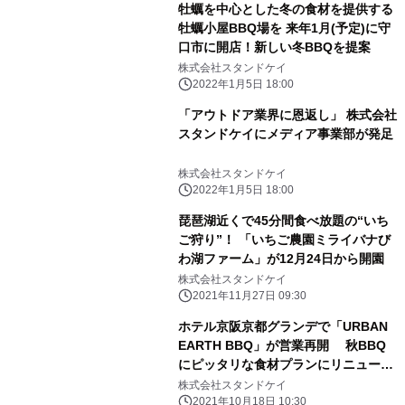
牡蠣を中心とした冬の食材を提供する
牡蠣小屋BBQ場を 来年1月(予定)に守
口市に開店！新しい冬BBQを提案
株式会社スタンドケイ
2022年1月5日 18:00
「アウトドア業界に恩返し」 株式会社
スタンドケイにメディア事業部が発足
株式会社スタンドケイ
2022年1月5日 18:00
琵琶湖近くで45分間食べ放題の“いち
ご狩り”！ 「いちご農園ミライバナび
わ湖ファーム」が12月24日から開園
株式会社スタンドケイ
2021年11月27日 09:30
ホテル京阪京都グランデで「URBAN
EARTH BBQ」が営業再開 秋BBQ
にピッタリな食材プランにリニューア
ル
株式会社スタンドケイ
2021年10月18日 10:30