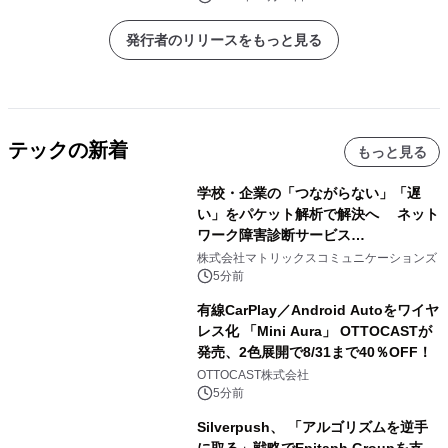
発行者のリリースをもっと見る
テックの新着
もっと見る
学校・企業の「つながらない」「遅
い」をパケット解析で解決へ ネット
ワーク障害診断サービス
「Sonarman」の一般販売を開始
株式会社マトリックスコミュニケーションズ
5分前
有線CarPlay／Android Autoをワイヤ
レス化 「Mini Aura」 OTTOCASTが
発売、2色展開で8/31まで40％OFF！
OTTOCAST株式会社
5分前
Silverpush、 「アルゴリズムを逆手
に取る」戦略でEpitaph Groupを支