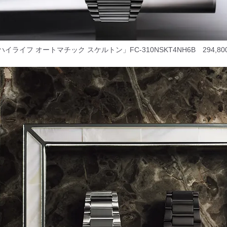
ハイライフ オートマチック スケルトン」FC-310NSKT4NH6B 294,80