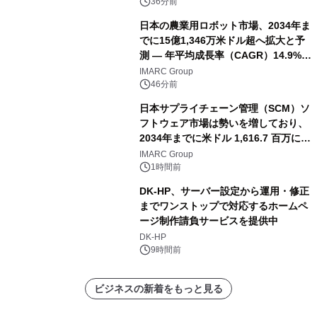
36分前
日本の農業用ロボット市場、2034年ま
でに15億1,346万米ドル超へ拡大と予
測 ― 年平均成長率（CAGR）14.9%を
記録
IMARC Group
46分前
日本サプライチェーン管理（SCM）ソ
フトウェア市場は勢いを増しており、
2034年までに米ドル 1,616.7 百万に達
し、CAGR 3.42%で成長すると予測
IMARC Group
1時間前
DK-HP、サーバー設定から運用・修正
までワンストップで対応するホームペ
ージ制作請負サービスを提供中
DK-HP
9時間前
ビジネスの新着をもっと見る