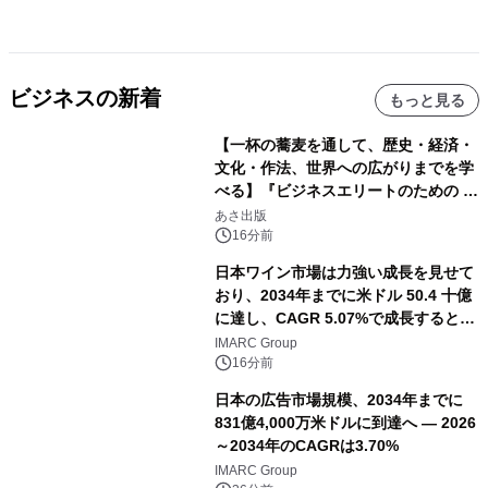
ビジネスの新着
もっと見る
【一杯の蕎麦を通して、歴史・経済・
文化・作法、世界への広がりまでを学
べる】『ビジネスエリートのための 教
養としての蕎麦』2026年8月25日
あさ出版
（火）発売
16分前
日本ワイン市場は力強い成長を見せて
おり、2034年までに米ドル 50.4 十億
に達し、CAGR 5.07%で成長すると予
測
IMARC Group
16分前
日本の広告市場規模、2034年までに
831億4,000万米ドルに到達へ ― 2026
～2034年のCAGRは3.70%
IMARC Group