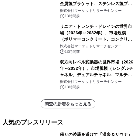
金属製ブラケット、ステンレス製ブラ
ケット、純チタン製ブラケット）・分
株式会社マーケットリサーチセンター
析レポートを発表
13時間前
リニア・トレンチ・ドレインの世界市
場（2026年～2032年）、市場規模
（ポリマーコンクリート、コンクリー
ト、プラスチック、金属）・分析レポ
株式会社マーケットリサーチセンター
ートを発表
13時間前
双方向レベル変換器の世界市場（2026
年～2032年）、市場規模（シングルチ
ャネル、デュアルチャネル、マルチチ
ャネル）・分析レポートを発表
株式会社マーケットリサーチセンター
13時間前
調査の新着をもっと見る
人気のプレスリリース
帰りの渋滞を避けて「温泉＆サウナ」