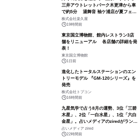
三井アウトレットパーク木更津から車
で約5分 湯舞音 袖ケ浦店が夏フェア
1
メニューを提供
株式会社楽久屋
19時間前
東京国立博物館、館内レストラン3店
舗をリニューアル 各店舗の詳細を発
表！
2
東京国立博物館
1日前
進化したトータルステーションのエン
トリーモデル 『GM-120シリーズ』を
発売
3
株式会社トプコン
16時間前
九星気学で占う8月の運勢、3位「三碧
木星」、2位「一白水星」、1位「六白
金星」。占いメディアのziredがランキ
4
ングを発表
占いメディア zired
22時間前