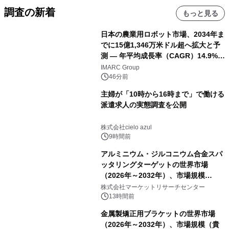
調査の新着
もっと見る
日本の農業用ロボット市場、2034年ま
でに15億1,346万米ドル超へ拡大と予
測 ― 年平均成長率（CAGR）14.9%を
記録
IMARC Group
46分前
主婦が「10時から16時まで」で働ける
派遣求人の実態調査を公開
株式会社cielo azul
9時間前
アルミニウム・ジルコニウム合金スパ
ッタリングターゲットの世界市場
（2026年～2032年）、市場規模
（0.995、0.999、その他）・分析レポ
株式会社マーケットリサーチセンター
ートを発表
13時間前
金属製矯正用ブラケットの世界市場
（2026年～2032年）、市場規模（貴