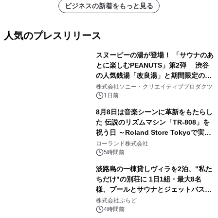
ビジネスの新着をもっと見る
人気のプレスリリース
スヌーピーの湯が登場！ 「サウナのあ
とに楽しむPEANUTS」第2弾 渋谷
の人気銭湯「改良湯」と期間限定のコ
1
ラボレーション サウナイキタイコラ
株式会社ソニー・クリエイティブプロダクツ
ボグッズも発売決定！
1日前
8月8日は音楽シーンに革新をもたらし
た 伝説のリズムマシン「TR-808」を
祝う日 ～Roland Store Tokyoで実機
2
を展示しての 記念キャンペーンを開
ローランド株式会社
催 英国ラジオ「NTS」の 特別プログ
5時間前
ラムや、「TR-808」を愛する伝説的
淡路島の一棟貸しヴィラを2泊、"私た
アーティストを フィーチャーしたアニ
ちだけ"の別荘に 1日1組・最大8名
メーションを公開～
様、プールとサウナとジェットバス付
3
きで Villa Mon Temps AWAJIの連泊
株式会社ぷらど
素泊りプラン
4時間前