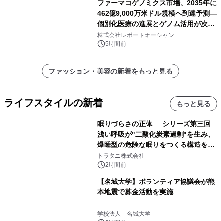
ファーマコゲノミクス市場、2035年に
462億9,000万米ドル規模へ到達予測―
個別化医療の進展とゲノム活用が次世
代ヘルスケア投資を加速
株式会社レポートオーシャン
5時間前
ファッション・美容の新着をもっと見る
ライフスタイルの新着
もっと見る
眠りづらさの正体──シリーズ第三回
浅い呼吸が"二酸化炭素過剰"を生み、
爆睡型の危険な眠りをつくる構造を解
説
トラタニ株式会社
2時間前
【名城大学】ボランティア協議会が熊
本地震で募金活動を実施
学校法人 名城大学