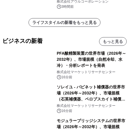
大人の冬旅を。ー夕日ヶ浦温泉「佳松
株式会社アウルコーポレーション
苑 別邸ふうか」ー
3時間前
ライフスタイルの新着をもっと見る
ビジネスの新着
もっと見る
PFA酸精製装置の世界市場（2026年～
2032年）、市場規模（自然冷却、水
冷）・分析レポートを発表
株式会社マーケットリサーチセンター
16分前
ソレイユ - バビネット補償器の世界市
場（2026年～2032年）、市場規模
（石英補償器、ペロブスカイト補償
器、その他）・分析レポートを発表
株式会社マーケットリサーチセンター
16分前
モジュラーブリッジシステムの世界市
場（2026年～2032年）、市場規模