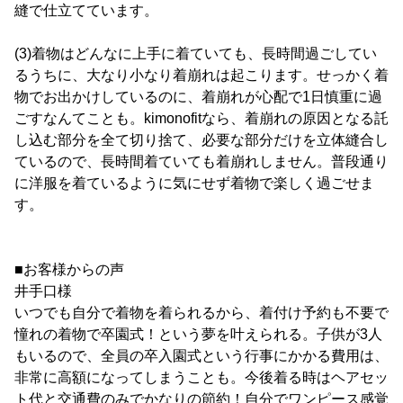
縫で仕立てています。
(3)着物はどんなに上手に着ていても、長時間過ごしてい
るうちに、大なり小なり着崩れは起こります。せっかく着
物でお出かけしているのに、着崩れが心配で1日慎重に過
ごすなんてことも。kimonofitなら、着崩れの原因となる託
し込む部分を全て切り捨て、必要な部分だけを立体縫合し
ているので、長時間着ていても着崩れしません。普段通り
に洋服を着ているように気にせず着物で楽しく過ごせま
す。
■お客様からの声
井手口様
いつでも自分で着物を着られるから、着付け予約も不要で
憧れの着物で卒園式！という夢を叶えられる。子供が3人
もいるので、全員の卒入園式という行事にかかる費用は、
非常に高額になってしまうことも。今後着る時はヘアセッ
ト代と交通費のみでかなりの節約！自分でワンピース感覚