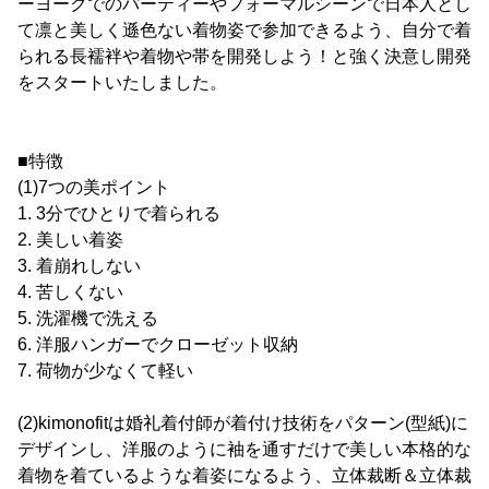
ーヨークでのパーティーやフォーマルシーンで日本人とし
て凛と美しく遜色ない着物姿で参加できるよう、自分で着
られる長襦袢や着物や帯を開発しよう！と強く決意し開発
をスタートいたしました。
■特徴
(1)7つの美ポイント
1. 3分でひとりで着られる
2. 美しい着姿
3. 着崩れしない
4. 苦しくない
5. 洗濯機で洗える
6. 洋服ハンガーでクローゼット収納
7. 荷物が少なくて軽い
(2)kimonofitは婚礼着付師が着付け技術をパターン(型紙)に
デザインし、洋服のように袖を通すだけで美しい本格的な
着物を着ているような着姿になるよう、立体裁断＆立体裁