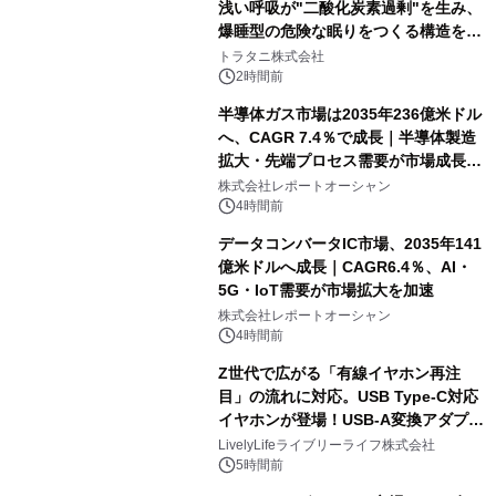
浅い呼吸が"二酸化炭素過剰"を生み、
爆睡型の危険な眠りをつくる構造を解
説
トラタニ株式会社
2時間前
半導体ガス市場は2035年236億米ドル
へ、CAGR 7.4％で成長｜半導体製造
拡大・先端プロセス需要が市場成長を
加速
株式会社レポートオーシャン
4時間前
データコンバータIC市場、2035年141
億米ドルへ成長｜CAGR6.4％、AI・
5G・IoT需要が市場拡大を加速
株式会社レポートオーシャン
4時間前
Z世代で広がる「有線イヤホン再注
目」の流れに対応。USB Type-C対応
イヤホンが登場！USB-A変換アダプタ
ー付きでスマホからパソコンまで幅広
LivelyLifeライブリーライフ株式会社
く活用可能
5時間前