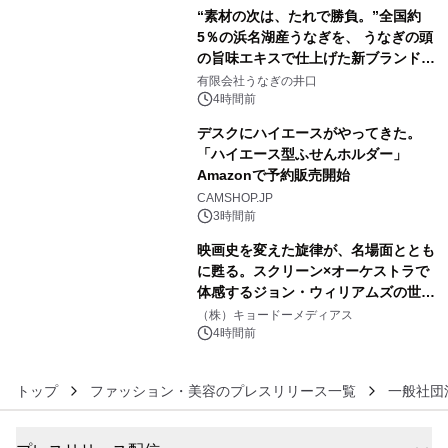
“素材の次は、たれで勝負。”全国約
5％の浜名湖産うなぎを、 うなぎの頭
の旨味エキスで仕上げた新ブランド
4
「井口の誉」誕生
有限会社うなぎの井口
4時間前
デスクにハイエースがやってきた。
「ハイエース型ふせんホルダー」
Amazonで予約販売開始
5
CAMSHOP.JP
3時間前
映画史を変えた旋律が、名場面ととも
に甦る。スクリーン×オーケストラで
体感するジョン・ウィリアムズの世
6
界。ジョン・ウィリアムズ：シネマ・
（株）キョードーメディアス
スペクタキュラー・コンサート 開催決
4時間前
定！
トップ
ファッション・美容のプレスリリース一覧
一般社団