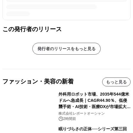
この発行者のリリース
発行者のリリースをもっと見る
ファッション・美容の新着
もっと見る
外科用ロボット市場、2035年544億米
ドルへ急成長｜CAGR44.90％、低侵
襲手術・AI技術・医療DXが市場拡大を
牽引
株式会社レポートオーシャン
2時間前
眠りづらさの正体──シリーズ第三回