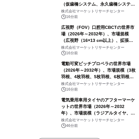
（仮歯橋システム、永久歯橋システ
ム）・分析レポートを発表
株式会社マーケットリサーチセンター
16分前
広視野（FOV）口腔用CBCTの世界市
場（2026年～2032年）、市場規模
（広視野（16×13 cm以上）、拡張広
視野（18×16 cm以上）、超広視野
株式会社マーケットリサーチセンター
（24×19 cm以上））・分析レポート
16分前
を発表
電動可変ピッチプロペラの世界市場
（2026年～2032年）、市場規模（3枚
羽根、4枚羽根、5枚羽根、6枚羽根、
その他）・分析レポートを発表
株式会社マーケットリサーチセンター
16分前
電気乗用車用タイヤのアフターマーケ
ットの世界市場（2026年～2032
年）、市場規模（ラジアルタイヤ、サ
イドウォール補強タイヤ、その他）・
株式会社マーケットリサーチセンター
分析レポートを発表
46分前