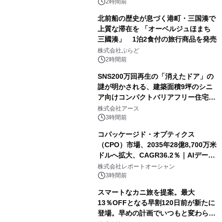
2時間前
北前船の歴史が息づく港町・三国湊で
上質な滞在を 「オーベルジュほまち
三國湊」 1泊2食付の旅行商品を発売
株式会社ぷらど
2時間前
SNS200万回再生の「消えたドア」の
謎が明かされる、建築面積9坪のシニ
ア向けコンパクトバリアフリー住宅が
誕生
株式会社アース
3時間前
コパッケージド・オプティクス
（CPO）市場、2035年28億8,700万米
ドルへ拡大、CAGR36.2％｜AIデータ
センター・高速光通信需要が成長を加
株式会社レポートオーシャン
速
3時間前
スマートなカニ旅を提案。最大
13％OFFとなる早割120日前が新たに
登場。早めの計画でいつもと変わらぬ