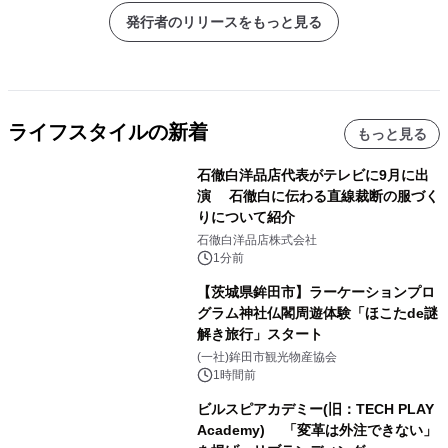
発行者のリリースをもっと見る
ライフスタイルの新着
もっと見る
石徹白洋品店代表がテレビに9月に出
演 石徹白に伝わる直線裁断の服づく
りについて紹介
石徹白洋品店株式会社
1分前
【茨城県鉾田市】ラーケーションプロ
グラム神社仏閣周遊体験「ほこたde謎
解き旅行」スタート
(一社)鉾田市観光物産協会
1時間前
ビルスピアカデミー(旧：TECH PLAY
Academy) 「変革は外注できない」