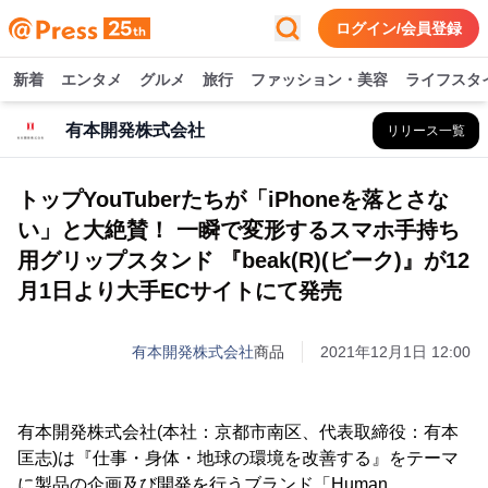
ログイン/会員登録
新着
エンタメ
グルメ
旅行
ファッション・美容
ライフスタ
有本開発株式会社
リリース一覧
トップYouTuberたちが「iPhoneを落とさな
い」と大絶賛！ 一瞬で変形するスマホ手持ち
用グリップスタンド 『beak(R)(ビーク)』が12
月1日より大手ECサイトにて発売
有本開発株式会社
商品
2021年12月1日 12:00
有本開発株式会社(本社：京都市南区、代表取締役：有本
匡志)は『仕事・身体・地球の環境を改善する』をテーマ
に製品の企画及び開発を行うブランド「Human