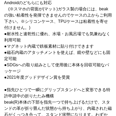
Androidのどちらにも対応
(※スマホの背面が(マット)ガラス製の場合には、beak
の強い粘着性を発揮できませんのでケースの上からご利用
下さい。※シリコンケース、TPUケースは粘着性を寄せ
付けません。)
●耐水性と速乾性に優れ、水場・お風呂場でも気兼ねなく
利用可能
●マグネット内蔵で鉄板素材に貼り付けできます
●磁石内蔵のアタッチメントを使えば、鏡や壁などにも固
定可能
●SDGsへの取り組みとして使用後に本体を回収可能なパ
ッケージ
●2021年度グッドデザイン賞を受賞
●指先ひとつで一瞬にグリップスタンドへと変形できる特
許申請中の折りたたみ機構
beak(R)本体の下部を指先一つで持ち上げるだけで、スタ
ンドの革が折り畳んだ状態から持ち上がり、内蔵された磁
石がくっつき合って、スタンド状態になります。わずか