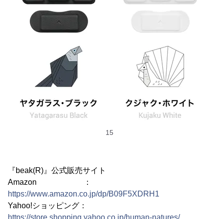
15
『beak(R)』公式販売サイト
Amazon ：
https://www.amazon.co.jp/dp/B09F5XDRH1
Yahoo!ショッピング：
https://store.shopping.yahoo.co.jp/human-natures/