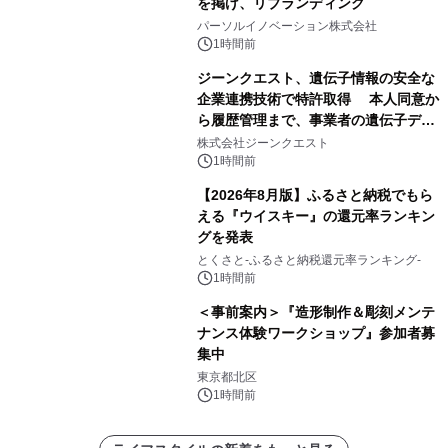
を掲げ、リブランディング
パーソルイノベーション株式会社
1時間前
ジーンクエスト、遺伝子情報の安全な
企業連携技術で特許取得 本人同意か
ら履歴管理まで、事業者の遺伝子デー
タ活用を支援
株式会社ジーンクエスト
1時間前
【2026年8月版】ふるさと納税でもら
える『ウイスキー』の還元率ランキン
グを発表
とくさと-ふるさと納税還元率ランキング-
1時間前
＜事前案内＞『造形制作＆彫刻メンテ
ナンス体験ワークショップ』参加者募
集中
東京都北区
1時間前