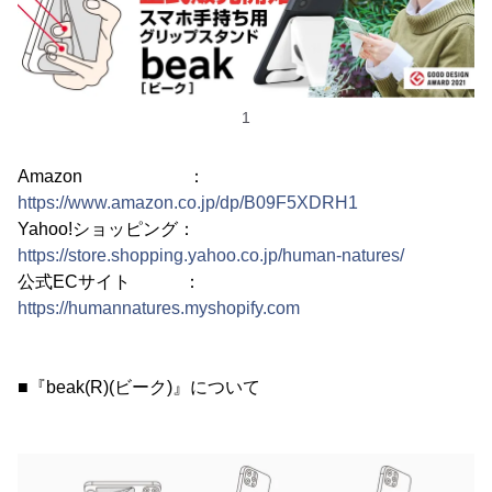
1
Amazon ：
https://www.amazon.co.jp/dp/B09F5XDRH1
Yahoo!ショッピング：
https://store.shopping.yahoo.co.jp/human-natures/
公式ECサイト ：
https://humannatures.myshopify.com
■『beak(R)(ビーク)』について