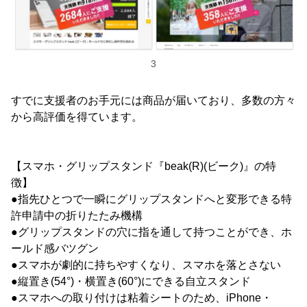
3
すでに支援者のお手元には商品が届いており、多数の方々
から高評価を得ています。
【スマホ・グリップスタンド『beak(R)(ビーク)』の特
徴】
●指先ひとつで一瞬にグリップスタンドへと変形できる特
許申請中の折りたたみ機構
●グリップスタンドの穴に指を通して持つことができ、ホ
ールド感バツグン
●スマホが劇的に持ちやすくなり、スマホを落とさない
●縦置き(54°)・横置き(60°)にできる自立スタンド
●スマホへの取り付けは粘着シートのため、iPhone・