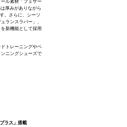
ソール素材「フェザー
部は厚みがありながら
ています。さらに、シーソ
デュランスラバー」、
」を新機能として採用
ードトレーニングやペ
ランニングシューズで
️プラス」搭載