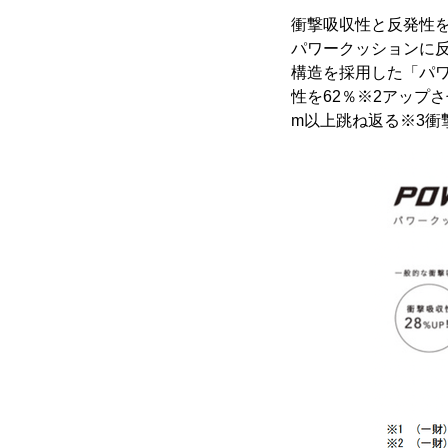
衝撃吸収性と反発性
パワークッションに
構造を採用した「パワ
性を62％※2アップさ
m以上跳ね返る※3衝