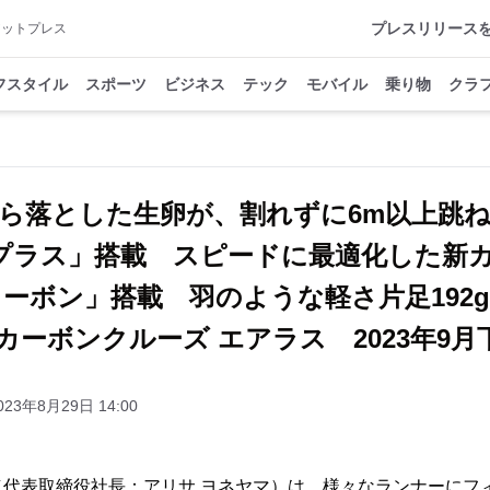
プレスリリース
アットプレス
フスタイル
スポーツ
ビジネス
テック
モバイル
乗り物
クラ
から落とした生卵が、割れずに6m以上跳
プラス」搭載 スピードに最適化した新カ
ーボン」搭載 羽のような軽さ片足192
》 カーボンクルーズ エアラス 2023年9
023年8月29日 14:00
（代表取締役社長：アリサ ヨネヤマ）は、様々なランナーにフ