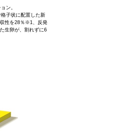
ション。
で格子状に配置した新
収性を28％※1、反発
した生卵が、割れずに6