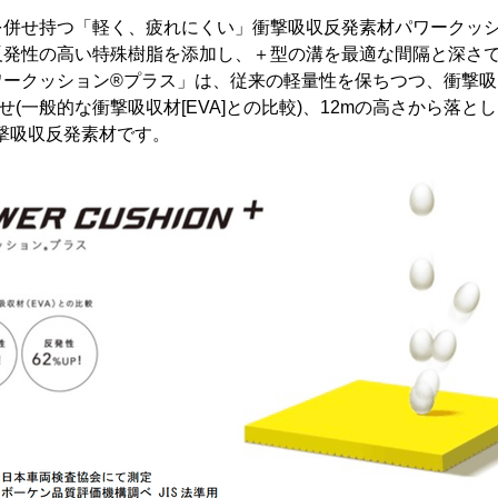
を併せ持つ「軽く、疲れにくい」衝撃吸収反発素材パワークッ
反発性の高い特殊樹脂を添加し、＋型の溝を最適な間隔と深さ
ークッション®️プラス」は、従来の軽量性を保ちつつ、衝撃吸
せ(一般的な衝撃吸収材[EVA]との比較)、12mの高さから落と
撃吸収反発素材です。