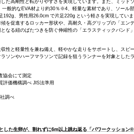
適した高剛性と転がりやすさを実現しています。また、ミッド
、一般的なEVA材より約30％※4、軽量な素材であり、ソール
片足192g、男性用26.0cm で片足220g という軽さを実現し
前傾を促進するロッカー形状や、高耐久・高グリップの「エン
因となる紐のばたつきを防ぐ伸縮性の「エラスティックバンド
吸収性と軽量性を兼ね備え、軽やかな走りをサポートし、スピ
マラソンやハーフマラソンで記録を狙うランナーを対象とした
検査協会にて測定
質評価機構調べ JIS法準用
弊社調べ
落とした生卵が、割れずに6m以上跳ね返る「パワークッション®