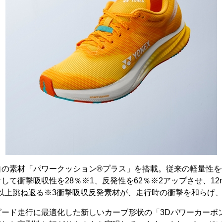
の素材「パワークッション®️プラス」を搭載。従来の軽量性
対して衝撃吸収性を28％※1、反発性を62％※2アップさせ、1
以上跳ね返る※3衝撃吸収反発素材が、走行時の衝撃を和らげ
ピード走行に最適化した新しいカーブ形状の「3Dパワーカーボ