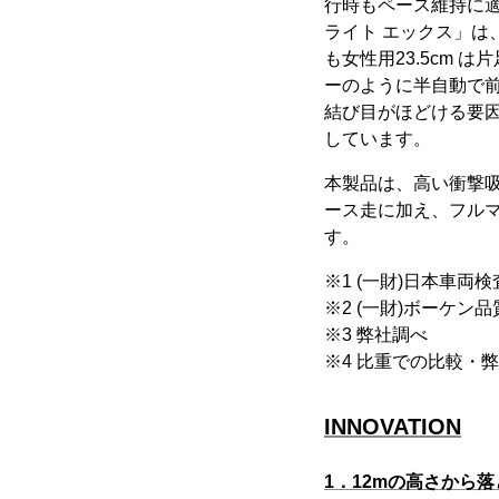
行時もペース維持に
ライト エックス」は
も女性用23.5cm は
ーのように半自動で
結び目がほどける要
しています。
本製品は、高い衝撃
ース走に加え、フル
す。
※1 (一財)日本車両
※2 (一財)ボーケン品
※3 弊社調べ
※4 比重での比較・
INNOVATION
1．12mの高さから