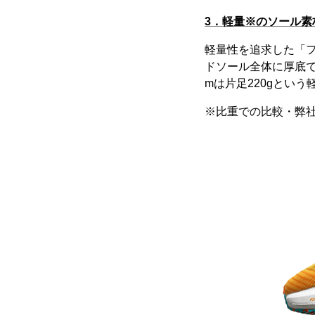
3．軽量※のソール素
軽量性を追求した「フ
ドソール全体に厚底で搭
mは片足220gという
※比重での比較・弊