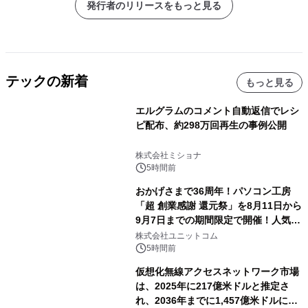
発行者のリリースをもっと見る
テックの新着
もっと見る
エルグラムのコメント自動返信でレシ
ピ配布、約298万回再生の事例公開
株式会社ミショナ
5時間前
おかげさまで36周年！パソコン工房
「超 創業感謝 還元祭」を8月11日から
9月7日までの期間限定で開催！人気の
ゲーミングPCや高性能ノートPCなど
株式会社ユニットコム
対象iiyama PCのご購入で最大3万円分
5時間前
相当を還元
仮想化無線アクセスネットワーク市場
は、2025年に217億米ドルと推定さ
れ、2036年までに1,457億米ドルに達