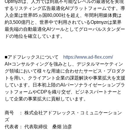
Optmyzrは、人力では到底不可能なレベルの最適化を実現
するリスティング広告最適化AIプラットフォームです。導
入企業は世界85ヵ国80,000社を超え、年間利用媒体費は
約3,500億円と、世界中で利用されているOptmyzrは業界
最先端の自動最適化AIツールとしてグローバルスタンダー
ドの地位を確立しています。
■アドフレックスについて
https://www.ad-flex.com/
AI×コンサルティングを強みとし、デジタルマーケティン
グ領域において様々な用途に合わせたサービス・プロダク
トを用い、クライアント企業の課題解決や事業拡大を支援
しています。日本初上陸のAIパーソナライゼーションプラ
ットフォームやCDPを織り交ぜ、ビジネスパートナーと
して企業の事業拡大に貢献しています。
商号 ： 株式会社アドフレックス・コミュニケーション
ズ
代表者： 代表取締役 桑畑 治彦