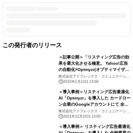
この発行者のリリース
＜記事公開＞「リスティング広告の効
果を最大化させる極意。 Yahoo!広告
の自動化×Optmyzr(オプティマイザ
ー)」 公開のお知らせ
株式会社アドフレックス・コミュニケーショ
ンズ
2022年1月12日 13:00
＜導入事例＞リスティング広告最適化
AI「Optmyzr」を導入した カードロー
ン企業のGoogleアカウントにて 全体
でCV約10％の増加、CPA約31％の改
株式会社アドフレックス・コミュニケーショ
ンズ
善を実現！
2021年12月15日 13:00
＜導入事例＞ リスティング広告最適化
AI「Optmyzr」を導入した 金融業界の