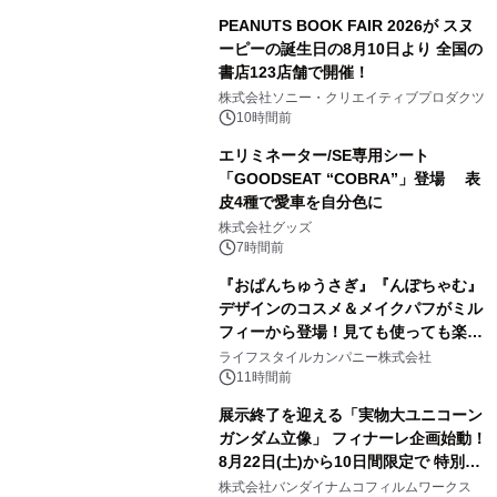
PEANUTS BOOK FAIR 2026が スヌ
ーピーの誕生日の8月10日より 全国の
書店123店舗で開催！
1
株式会社ソニー・クリエイティブプロダクツ
10時間前
エリミネーター/SE専用シート
「GOODSEAT “COBRA”」登場 表
皮4種で愛車を自分色に
2
株式会社グッズ
7時間前
『おぱんちゅうさぎ』『んぽちゃむ』
デザインのコスメ＆メイクパフがミル
フィーから登場！見ても使っても楽し
3
い、ポップでキュートなコレクショ
ライフスタイルカンパニー株式会社
ン。
11時間前
展示終了を迎える「実物大ユニコーン
ガンダム立像」 フィナーレ企画始動！
8月22日(土)から10日間限定で 特別映
4
像『UNICORN GUNDAM Statue ―
株式会社バンダイナムコフィルムワークス