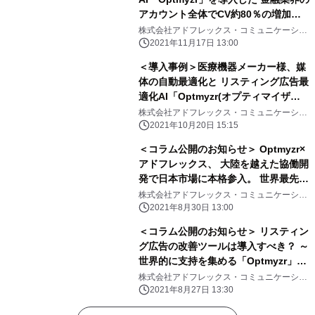
アカウント全体でCV約80％の増加を
実現！
株式会社アドフレックス・コミュニケーショ
ンズ
2021年11月17日 13:00
＜導入事例＞医療機器メーカー様、媒
体の自動最適化と リスティング広告最
適化AI「Optmyzr(オプティマイザ
ー)」の 併用によりCV2.6倍、
株式会社アドフレックス・コミュニケーショ
ンズ
CPA27％改善！
2021年10月20日 15:15
＜コラム公開のお知らせ＞ Optmyzr×
アドフレックス、 大陸を越えた協働開
発で日本市場に本格参入。 世界最先端
リスティング広告AIの開発秘話
株式会社アドフレックス・コミュニケーショ
ンズ
2021年8月30日 13:00
＜コラム公開のお知らせ＞ リスティン
グ広告の改善ツールは導入すべき？ ～
世界的に支持を集める「Optmyzr」の
魅力をVOCから紐解く～
株式会社アドフレックス・コミュニケーショ
ンズ
2021年8月27日 13:30