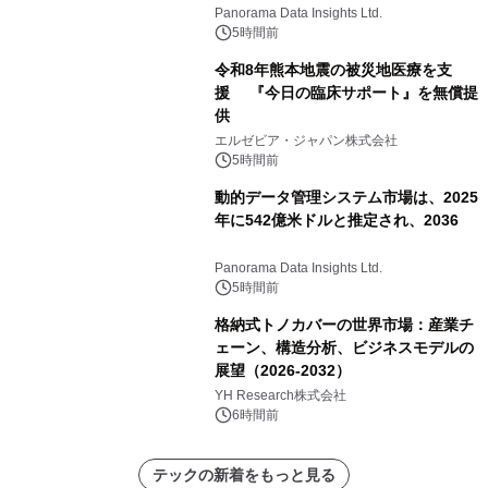
すると予測されており、予測期間
Panorama Data Insights Ltd.
（2026年～2036年）
5時間前
令和8年熊本地震の被災地医療を支
援 『今日の臨床サポート』を無償提
供
エルゼビア・ジャパン株式会社
5時間前
動的データ管理システム市場は、2025
年に542億米ドルと推定され、2036
Panorama Data Insights Ltd.
5時間前
格納式トノカバーの世界市場：産業チ
ェーン、構造分析、ビジネスモデルの
展望（2026-2032）
YH Research株式会社
6時間前
テックの新着をもっと見る