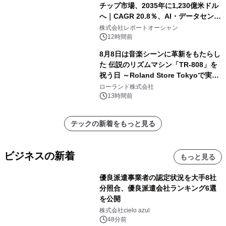
チップ市場、2035年に1,230億米ドル
へ｜CAGR 20.8％、AI・データセンタ
ー需要が成長を牽引
株式会社レポートオーシャン
12時間前
8月8日は音楽シーンに革新をもたらし
た 伝説のリズムマシン「TR-808」を
祝う日 ～Roland Store Tokyoで実機
を展示しての 記念キャンペーンを開
ローランド株式会社
催 英国ラジオ「NTS」の 特別プログ
13時間前
ラムや、「TR-808」を愛する伝説的
アーティストを フィーチャーしたアニ
テックの新着をもっと見る
メーションを公開～
ビジネスの新着
もっと見る
優良派遣事業者の認定状況を大手8社
分照合、優良派遣会社ランキング6選
を公開
株式会社cielo azul
48分前