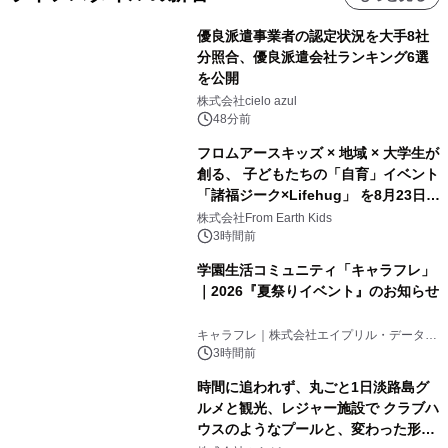
優良派遣事業者の認定状況を大手8社
分照合、優良派遣会社ランキング6選
を公開
株式会社cielo azul
48分前
フロムアースキッズ × 地域 × 大学生が
創る、 子どもたちの「自育」イベント
「諸福ジーク×Lifehug」 を8月23日
(日)開催
株式会社From Earth Kids
3時間前
学園生活コミュニティ「キャラフレ」
｜2026『夏祭りイベント』のお知らせ
キャラフレ｜株式会社エイプリル・データ・
デザインズ
3時間前
時間に追われず、丸ごと1日淡路島グ
ルメと観光、レジャー施設で クラブハ
ウスのようなプールと、変わった形の