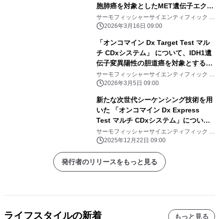
胞肺癌を対象としたMET遺伝子エクソ
ン14スキッピング変異 に対する「グ
サーモフィッシャーサイエンティフィック ジ
ャパングループ
マロンチニブ水和物」の コンパニオン
2026年3月16日 09:00
診断システムとして、一部変更承認を
「オンコマイン Dx Target Test マル
取得
チ CDxシステム」 について、IDH1遺
伝子変異陽性の胆道癌を対象とする
「イボシデニブ」のコンパニオン診断
サーモフィッシャーサイエンティフィック ジ
ャパングループ
システムとして、 一部変更承認を取得
2026年3月5日 09:00
新たな次世代シーケンシング技術を用
いた 「オンコマイン Dx Express
Test マルチ CDxシステム」につい
て、 非小細胞肺癌の複数ドライバー遺
サーモフィッシャーサイエンティフィック ジ
ャパングループ
伝子を対象とする コンパニオン診断シ
2025年12月22日 09:00
ステムとして申請
発行者のリリースをもっと見る
ライフスタイルの新着
もっと見る