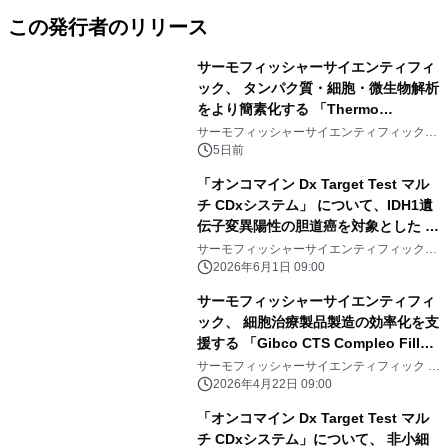
この発行者のリリース
サーモフィッシャーサイエンティフィ
ック、 タンパク質・細胞・微生物解析
をより簡素化する 「Thermo
Scientific Multiskan Ease 吸光マイ
サーモフィッシャーサイエンティフィック
ジャパングループ
クロプレートリーダー」を販売開始
5日前
「オンコマイン Dx Target Test マル
チ CDxシステム」 について、IDH1遺
伝子変異陽性の胆道癌を対象とした コ
ンパニオン診断システムとして保険適
サーモフィッシャーサイエンティフィック
ジャパングループ
用
2026年6月1日 09:00
サーモフィッシャーサイエンティフィ
ック、 細胞治療製品製造の効率化を支
援する 「Gibco CTS Compleo Fill
and Finish System」を発表 閉鎖系
サーモフィッシャーサイエンティフィック ジ
ャパングループ
の自動化システムにより、安定した製
2026年4月22日 09:00
剤調製と充填を実現
「オンコマイン Dx Target Test マル
チ CDxシステム」について、 非小細