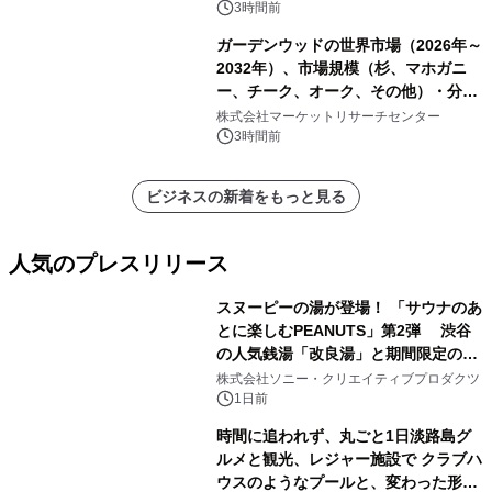
3時間前
ガーデンウッドの世界市場（2026年～
2032年）、市場規模（杉、マホガニ
ー、チーク、オーク、その他）・分析
レポートを発表
株式会社マーケットリサーチセンター
3時間前
ビジネスの新着をもっと見る
人気のプレスリリース
スヌーピーの湯が登場！ 「サウナのあ
とに楽しむPEANUTS」第2弾 渋谷
の人気銭湯「改良湯」と期間限定のコ
1
ラボレーション サウナイキタイコラ
株式会社ソニー・クリエイティブプロダクツ
ボグッズも発売決定！
1日前
時間に追われず、丸ごと1日淡路島グ
ルメと観光、レジャー施設で クラブハ
ウスのようなプールと、変わった形の