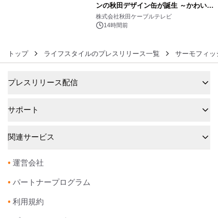
ンの秋田デザイン缶が誕生 ～かわいい
6
秋田犬の子犬と秋田の四季と名所を巡
株式会社秋田ケーブルテレビ
るパッケージ～ 9月1日(火)秋田県内で
14時間前
販売開始
トップ
ライフスタイルのプレスリリース一覧
サーモフィッ
プレスリリース配信
サポート
関連サービス
•
運営会社
•
パートナープログラム
•
利用規約