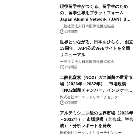
現役留学生がつくる、留学生のため
の、留学生専用プラットフォーム
Japan Alumni Network（JAN）β版
をリリース
一般社団法人日本国際化推進協会
2時間前
世界とつながる、日本をひらく。 創立
13周年、JAPI公式Webサイトを全面
リニューアル
一般社団法人日本国際化推進協会
2時間前
二酸化窒素（NO2）ガス滅菌の世界市
場（2026年～2032年）、市場規模
（NO2滅菌チャンバー、インジケータ
ーおよびモニタリングシステム、その
株式会社マーケットリサーチセンター
他）・分析レポートを発表
3時間前
アルテミシニン酸の世界市場（2026年
～2032年）、市場規模（全合成、半合
成）・分析レポートを発表
株式会社マーケットリサーチセンター