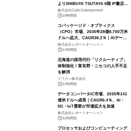
よりSHIBUYA TSUTAYA 6階 IP書店で
開催決定！！
株式会社ClaN Entertainment
10時間前
コパッケージド・オプティクス
（CPO）市場、2035年28億8,700万米
ドルへ拡大、CAGR36.2％｜AIデータ
センター・高速光通信需要が成長を加
株式会社レポートオーシャン
速
11時間前
北海道の採用代行「リクルーティブ」
体制強化！富良野・ニセコの人手不足
を解消
クウカン株式会社
12時間前
データコンバータIC市場、2035年141
億米ドルへ成長｜CAGR6.4％、AI・
5G・IoT需要が市場拡大を加速
株式会社レポートオーシャン
12時間前
プロセッサおよびコンピューティング