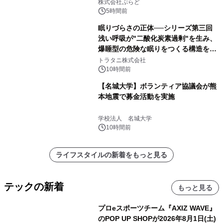
サウナも 「THE BOXY AWAJI」のお
株式会社ぷらど
得な素泊まり連泊プランで
5時間前
眠りづらさの正体──シリーズ第三回
浅い呼吸が"二酸化炭素過剰"を生み、
爆睡型の危険な眠りをつくる構造を解
説
トラタニ株式会社
10時間前
【名城大学】ボランティア協議会が熊
本地震で募金活動を実施
学校法人 名城大学
10時間前
ライフスタイルの新着をもっと見る
テックの新着
もっと見る
プロeスポーツチーム『AXIZ WAVE』
のPOP UP SHOPが2026年8月1日(土)