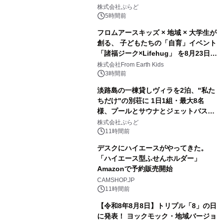
2
サウナも 「THE BOXY AWAJI」のお
株式会社ぷらど
得な素泊まり連泊プランで
5時間前
フロムアースキッズ × 地域 × 大学生が
創る、 子どもたちの「自育」イベント
「諸福ジーク×Lifehug」 を8月23日
3
(日)開催
株式会社From Earth Kids
3時間前
淡路島の一棟貸しヴィラを2泊、"私た
ちだけ"の別荘に 1日1組・最大8名
様、プールとサウナとジェットバス付
4
きで Villa Mon Temps AWAJIの連泊
株式会社ぷらど
素泊りプラン
11時間前
デスクにハイエースがやってきた。
「ハイエース型ふせんホルダー」
Amazonで予約販売開始
5
CAMSHOP.JP
11時間前
【令和8年8月8日】トリプル「8」の日
に発表！ ヨックモック・地域バージョ