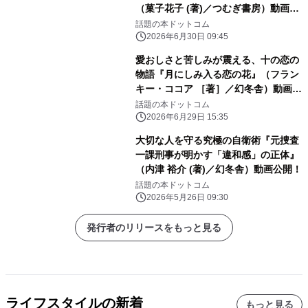
（菓子花子 (著)／つむぎ書房）動画公
開！
話題の本ドットコム
2026年6月30日 09:45
愛おしさと苦しみが震える、十の恋の
物語『月にしみ入る恋の花』（フラン
キー・ココア ［著］／幻冬舎）動画公
開！
話題の本ドットコム
2026年6月29日 15:35
大切な人を守る究極の自衛術『元捜査
一課刑事が明かす「違和感」の正体』
（内津 裕介 (著)／幻冬舎）動画公開！
話題の本ドットコム
2026年5月26日 09:30
発行者のリリースをもっと見る
ライフスタイルの新着
もっと見る