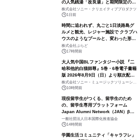
の人気銭湯「改良湯」と期間限定のコ
1
ラボレーション サウナイキタイコラ
株式会社ソニー・クリエイティブプロダクツ
ボグッズも発売決定！
1日前
時間に追われず、丸ごと1日淡路島グ
ルメと観光、レジャー施設で クラブハ
ウスのようなプールと、変わった形の
2
サウナも 「THE BOXY AWAJI」のお
株式会社ぷらど
得な素泊まり連泊プランで
17時間前
大人気中国BLファンタジー小説 『二
哈和他的白猫師尊』5巻・6巻電子書籍
版 2026年8月9日（日）より順次配信
3
開始
株式会社ソニー・ミュージックソリューショ
ンズ
10時間前
現役留学生がつくる、留学生のため
の、留学生専用プラットフォーム
Japan Alumni Network（JAN）β版
4
をリリース
一般社団法人日本国際化推進協会
14時間前
学園生活コミュニティ「キャラフレ」