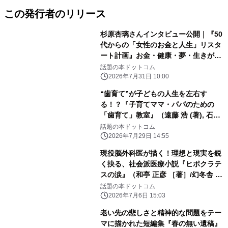
この発行者のリリース
杉原杏璃さんインタビュー公開｜『50
代からの「女性のお金と人生」リスタ
ート計画』お金・健康・夢・生きがい
を語る
話題の本ドットコム
2026年7月31日 10:00
“歯育て”が子どもの人生を左右す
る！？『子育てママ・パパのための
「歯育て」教室』（遠藤 浩 (著), 石崎
勉 (著)/幻冬舎）動画公開！
話題の本ドットコム
2026年7月29日 14:55
現役脳外科医が描く！理想と現実を鋭
く抉る、社会派医療小説『ヒポクラテ
スの涙』（和亭 正彦 ［著］/幻冬舎 ）
動画公開！
話題の本ドットコム
2026年7月6日 15:03
老い先の悲しさと精神的な問題をテー
マに描かれた短編集『春の無い遺稿』