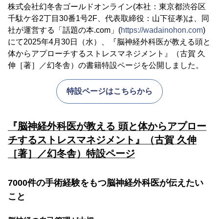
株式会社幻冬舎ゴールドオンライン(本社：東京都渋谷区
千駄ケ谷2丁目30番1号2F、代表取締役：山下征孝)は、同
社が運営する「話題の本.com」(
https://wadainohon.com
)
にて2025年4月30日（水）、『脳神経外科医が教える頭と
体からアプローチするストレスマネジメント』（古賀 久
伸［著］／幻冬舎）の書籍特設ページを公開しました。
特設ページはこちらから
『脳神経外科医が教える 頭と体からアプロー
チするストレスマネジメント』（古賀 久伸
［著］／幻冬舎）特設ページ
7000件の手術経験をもつ脳神経外科医が伝えたい
こと