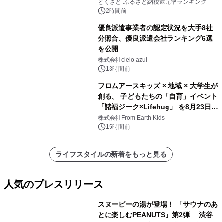
とくさと-ふるさと納税還元率ランキング-
2時間前
優良派遣事業者の認定状況を大手8社
分照合、優良派遣会社ランキング6選
を公開
株式会社cielo azul
13時間前
フロムアースキッズ × 地域 × 大学生が
創る、 子どもたちの「自育」イベント
「諸福ジーク×Lifehug」 を8月23日
(日)開催
株式会社From Earth Kids
15時間前
ライフスタイルの新着をもっと見る
人気のプレスリリース
スヌーピーの湯が登場！ 「サウナのあ
とに楽しむPEANUTS」第2弾 渋谷