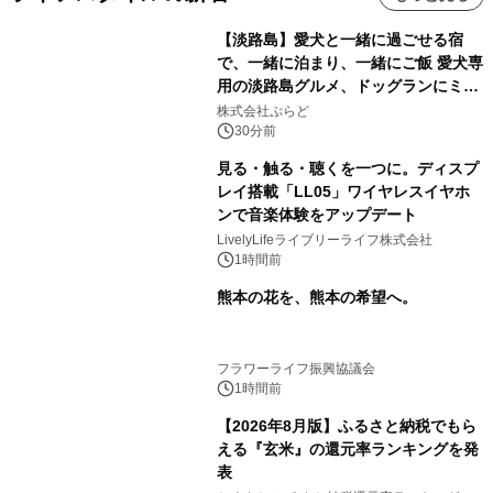
【淡路島】愛犬と一緒に過ごせる宿
で、一緒に泊まり、一緒にご飯 愛犬専
用の淡路島グルメ、ドッグランにミニ
プール グランピングとトレーラーハウ
株式会社ぷらど
スの2施設で
30分前
見る・触る・聴くを一つに。ディスプ
レイ搭載「LL05」ワイヤレスイヤホ
ンで音楽体験をアップデート
LivelyLifeライブリーライフ株式会社
1時間前
熊本の花を、熊本の希望へ。
フラワーライフ振興協議会
1時間前
【2026年8月版】ふるさと納税でもら
える『玄米』の還元率ランキングを発
表