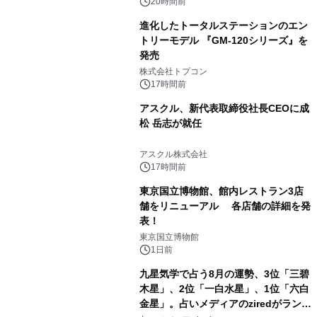
20時間前
進化したトータルステーションのエン
トリーモデル 『GM-120シリーズ』を
発売
2
株式会社トプコン
17時間前
アスクル、新代表取締役社長CEOに成
松 岳志が就任
3
アスクル株式会社
17時間前
東京国立博物館、館内レストラン3店
舗をリニューアル 各店舗の詳細を発
表！
4
東京国立博物館
1日前
九星気学で占う8月の運勢、3位「三碧
木星」、2位「一白水星」、1位「六白
金星」。占いメディアのziredがランキ
5