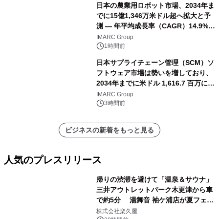
日本の農業用ロボット市場、2034年ま
でに15億1,346万米ドル超へ拡大と予
測 ― 年平均成長率（CAGR）14.9%を
記録
IMARC Group
1時間前
日本サプライチェーン管理（SCM）ソ
フトウェア市場は勢いを増しており、
2034年までに米ドル 1,616.7 百万に達
し、CAGR 3.42%で成長すると予測
IMARC Group
3時間前
ビジネスの新着をもっと見る
人気のプレスリリース
帰りの渋滞を避けて「温泉＆サウナ」
三井アウトレットパーク木更津から車
で約5分 湯舞音 袖ケ浦店が夏フェア
1
メニューを提供
株式会社楽久屋