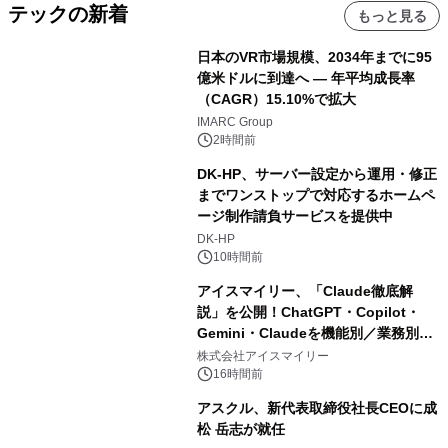
テックの新着
もっと見る
日本のVR市場規模、2034年までに95
億米ドルに到達へ ― 年平均成長率
（CAGR）15.10%で拡大
IMARC Group
2時間前
DK-HP、サーバー設定から運用・修正
までワンストップで対応するホームペ
ージ制作請負サービスを提供中
DK-HP
10時間前
アイスマイリー、「Claude徹底解
説」を公開！ChatGPT・Copilot・
Gemini・Claudeを機能別／業務別に
比較―自社に合う生成AIの選び方がわ
株式会社アイスマイリー
かる実践ガイド
16時間前
アスクル、新代表取締役社長CEOに成
松 岳志が就任