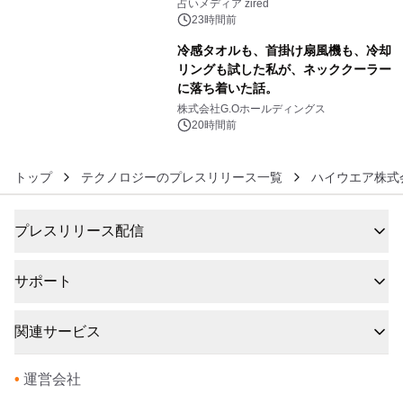
ングを発表
占いメディア zired
23時間前
冷感タオルも、首掛け扇風機も、冷却
リングも試した私が、ネッククーラー
に落ち着いた話。
6
株式会社G.Oホールディングス
20時間前
トップ
テクノロジーのプレスリリース一覧
ハイウエア株式
プレスリリース配信
サポート
関連サービス
•
運営会社