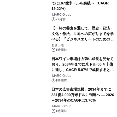
でに167億米ドルを突破へ（CAGR
19.22%）
IMARC Group
29分前
【一杯の蕎麦を通して、歴史・経済・
文化・作法、世界への広がりまでを学
べる】『ビジネスエリートのための 教
養としての蕎麦』2026年8月25日
あさ出版
（火）発売
1時間前
日本ワイン市場は力強い成長を見せて
おり、2034年までに米ドル 50.4 十億
に達し、CAGR 5.07%で成長すると予
測
IMARC Group
1時間前
日本の広告市場規模、2034年までに
831億4,000万米ドルに到達へ ― 2026
～2034年のCAGRは3.70%
IMARC Group
1時間前