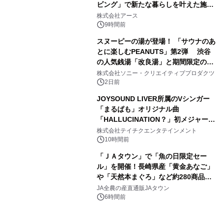
ビング」で新たな暮らしを叶えた施工
3
事例を株式会社アースが公開
株式会社アース
9時間前
スヌーピーの湯が登場！ 「サウナのあ
とに楽しむPEANUTS」第2弾 渋谷
の人気銭湯「改良湯」と期間限定のコ
4
ラボレーション サウナイキタイコラ
株式会社ソニー・クリエイティブプロダクツ
ボグッズも発売決定！
2日前
JOYSOUND LIVER所属のVシンガー
「まるぱも」オリジナル曲
「HALLUCINATION？」初メジャー配
5
信リリース決定！
株式会社テイチクエンタテインメント
10時間前
「ＪＡタウン」で「魚の日限定セー
ル」を開催！長崎県産「黄金あなご」
や「天然本まぐろ」など約280商品を
6
販売！～毎月１０日の定例企画～
JA全農の産直通販JAタウン
6時間前