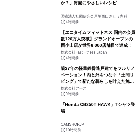
か？」胃腸にやさしいレシピ
医療法人社団信亮会戸塚西口さとう内科
4時間前
【エニタイムフィットネス 国内の会員
数120万人突破】グランドオープンの
西小山店が世界6,000店舗目で達成！
株式会社Fast Fitness Japan
4時間前
築37年の軽量鉄骨造戸建てをフルリノ
ベーション！内と外をつなぐ「土間リ
ビング」で新たな暮らしを叶えた施工
事例を株式会社アースが公開
株式会社アース
9時間前
「Honda CB250T HAWK」Tシャツ登
場
CAMSHOP.JP
10時間前