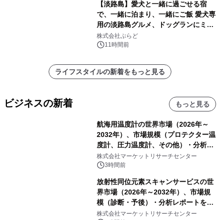
【淡路島】愛犬と一緒に過ごせる宿
で、一緒に泊まり、一緒にご飯 愛犬専
用の淡路島グルメ、ドッグランにミニ
プール グランピングとトレーラーハウ
株式会社ぷらど
スの2施設で
11時間前
ライフスタイルの新着をもっと見る
ビジネスの新着
もっと見る
航海用温度計の世界市場（2026年～
2032年）、市場規模（プロテクター温
度計、圧力温度計、その他）・分析レ
ポートを発表
株式会社マーケットリサーチセンター
3時間前
放射性同位元素スキャンサービスの世
界市場（2026年～2032年）、市場規
模（診断・予後）・分析レポートを発
表
株式会社マーケットリサーチセンター