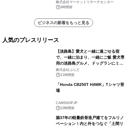
ン、3.5～5.0トン、その他）・分析レ
株式会社マーケットリサーチセンター
ポートを発表
3時間前
ビジネスの新着をもっと見る
人気のプレスリリース
【淡路島】愛犬と一緒に過ごせる宿
で、一緒に泊まり、一緒にご飯 愛犬専
用の淡路島グルメ、ドッグランにミニ
1
プール グランピングとトレーラーハウ
株式会社ぷらど
スの2施設で
11時間前
「Honda CB250T HAWK」Tシャツ登
場
2
CAMSHOP.JP
10時間前
築37年の軽量鉄骨造戸建てをフルリノ
ベーション！内と外をつなぐ「土間リ