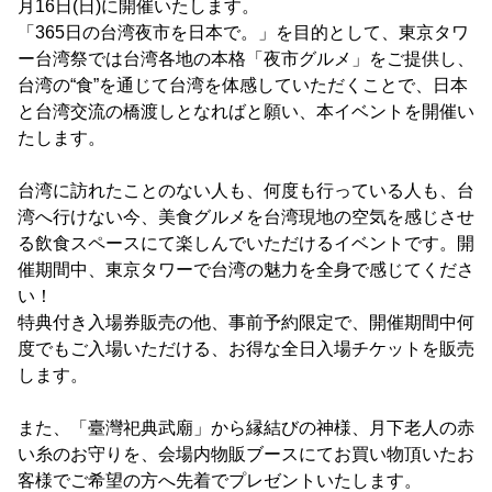
月16日(日)に開催いたします。
「365日の台湾夜市を日本で。」を目的として、東京タワ
ー台湾祭では台湾各地の本格「夜市グルメ」をご提供し、
台湾の“食”を通じて台湾を体感していただくことで、日本
と台湾交流の橋渡しとなればと願い、本イベントを開催い
たします。
台湾に訪れたことのない人も、何度も行っている人も、台
湾へ行けない今、美食グルメを台湾現地の空気を感じさせ
る飲食スペースにて楽しんでいただけるイベントです。開
催期間中、東京タワーで台湾の魅力を全身で感じてくださ
い！
特典付き入場券販売の他、事前予約限定で、開催期間中何
度でもご入場いただける、お得な全日入場チケットを販売
します。
また、「臺灣祀典武廟」から縁結びの神様、月下老人の赤
い糸のお守りを、会場内物販ブースにてお買い物頂いたお
客様でご希望の方へ先着でプレゼントいたします。