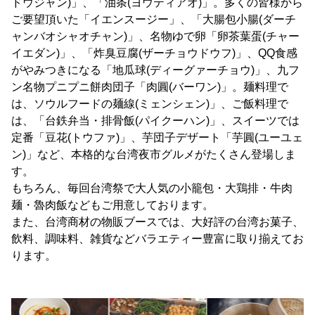
ドウジャン)」、「油条(ヨウティアオ)」。多くの皆様から
ご要望頂いた「イエンスージー」、「大腸包小腸(ダーチ
ャンバオシャオチャン)」、名物ゆで卵「卵茶葉蛋(チャー
イエダン)」、「炸臭豆腐(ザーチョウドウフ)」、QQ食感
がやみつきになる「地瓜球(ディーグァーチョウ)」、九フ
ン名物プニプニ餅肉団子「肉圓(バーワン)」。麺料理で
は、ソウルフードの麺線(ミェンシェン)」、ご飯料理で
は、「台鉄弁当・排骨飯(パイクーハン)」、スイーツでは
定番「豆花(トウファ)」、芋団子デザート「芋圓(ユーユェ
ン)」など、本格的な台湾夜市グルメがたくさん登場しま
す。
もちろん、毎回台湾祭で大人気の小籠包・大鶏排・牛肉
麺・魯肉飯などもご用意しております。
また、台湾商材の物販ブースでは、大好評の台湾お菓子、
飲料、調味料、雑貨などバラエティー豊富に取り揃えてお
ります。