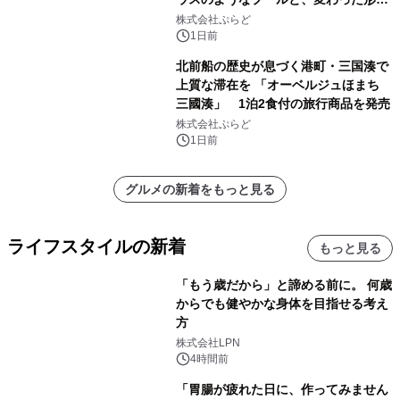
サウナも 「THE BOXY AWAJI」のお
株式会社ぷらど
得な素泊まり連泊プランで
1日前
北前船の歴史が息づく港町・三国湊で
上質な滞在を 「オーベルジュほまち
三國湊」 1泊2食付の旅行商品を発売
株式会社ぷらど
1日前
グルメの新着をもっと見る
ライフスタイルの新着
もっと見る
「もう歳だから」と諦める前に。 何歳
からでも健やかな身体を目指せる考え
方
株式会社LPN
4時間前
「胃腸が疲れた日に、作ってみません