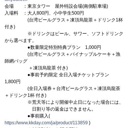
会場 ：東京タワー 屋外特設会場(南側駐車場)
入場料 ：大人800円、小中学生500円
(台湾ビールグラス＋凍頂烏龍茶＋ドリンク1杯
付き)
※ドリンクはビール、サワー、ソフトドリンク
から選べます。
●数量限定特別特典プラン 1,000円
(台湾ビールグラス＋パイナップルケーキ＋漁
師網バッグ
＋凍頂烏龍茶 付き)
●事前予約限定 全日入場チケットプラン
1,800円
(全日入場券＋台湾ビールグラス＋凍頂烏龍茶
＋ドリンク1杯 付き)
※荒天等により開催中止日になった場合には、
日割り等の返金はできません。
●事前購入(
https://www.kkday.com/ja/product/113859
)