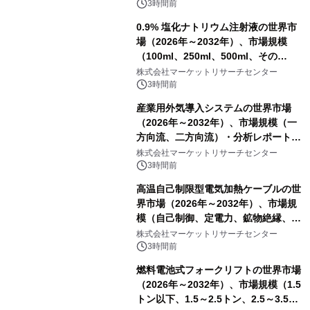
3時間前
0.9% 塩化ナトリウム注射液の世界市
場（2026年～2032年）、市場規模
（100ml、250ml、500ml、その
他）・分析レポートを発表
株式会社マーケットリサーチセンター
3時間前
産業用外気導入システムの世界市場
（2026年～2032年）、市場規模（一
方向流、二方向流）・分析レポートを
発表
株式会社マーケットリサーチセンター
3時間前
高温自己制限型電気加熱ケーブルの世
界市場（2026年～2032年）、市場規
模（自己制御、定電力、鉱物絶縁、表
皮効果）・分析レポートを発表
株式会社マーケットリサーチセンター
3時間前
燃料電池式フォークリフトの世界市場
（2026年～2032年）、市場規模（1.5
トン以下、1.5～2.5トン、2.5～3.5ト