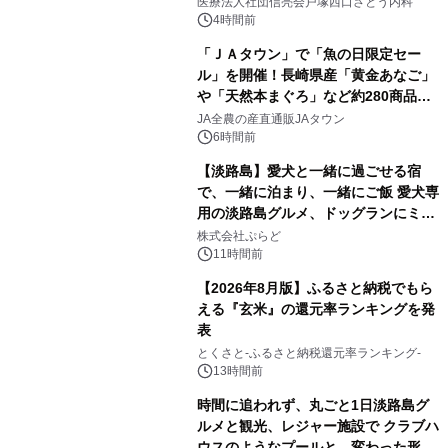
医療法人社団信亮会戸塚西口さとう内科
4時間前
「ＪＡタウン」で「魚の日限定セー
ル」を開催！長崎県産「黄金あなご」
や「天然本まぐろ」など約280商品を
販売！～毎月１０日の定例企画～
JA全農の産直通販JAタウン
6時間前
【淡路島】愛犬と一緒に過ごせる宿
で、一緒に泊まり、一緒にご飯 愛犬専
用の淡路島グルメ、ドッグランにミニ
プール グランピングとトレーラーハウ
株式会社ぷらど
スの2施設で
11時間前
【2026年8月版】ふるさと納税でもら
える『玄米』の還元率ランキングを発
表
とくさと-ふるさと納税還元率ランキング-
13時間前
時間に追われず、丸ごと1日淡路島グ
ルメと観光、レジャー施設で クラブハ
ウスのようなプールと、変わった形の