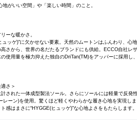
心地がいい空間」や「楽しい時間」のこと。
アリーな暖かさ。
E(ヒュッゲ)”に欠かせない要素。天然のムートンはふんわり、心
高さから、世界の名だたるブランドにも供給。ECCO自社レ
の使用量を極力抑えた独自のDriTan(TM)をアッパーに採用
。
快適さ＞
設計された一体成型製法ソール。さらにソールには軽量で反発
)(フォーレーン)を使用。驚くほど軽くやわらかな履き心地を実現し
ト感はまさに“HYGGE(ヒュッゲ)”な心地よさをもたらします