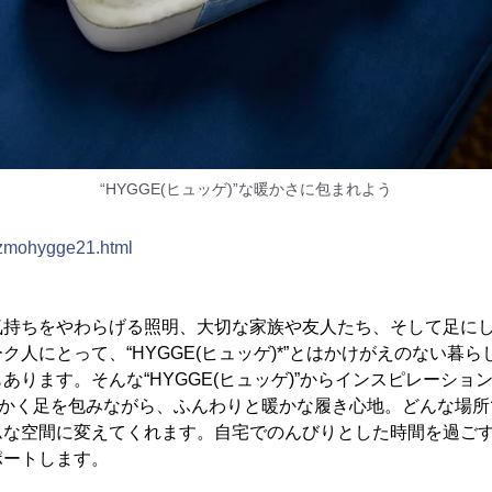
“HYGGE(ヒュッゲ)”な暖かさに包まれよう
cozmohygge21.html
気持ちをやわらげる照明、大切な家族や友人たち、そして足に
ク人にとって、“HYGGE(ヒュッゲ)*”とはかけがえのない暮
あります。そんな“HYGGE(ヒュッゲ)”からインスピレーション
らかく足を包みながら、ふんわりと暖かな履き心地。どんな場
ムな空間に変えてくれます。自宅でのんびりとした時間を過ご
ポートします。