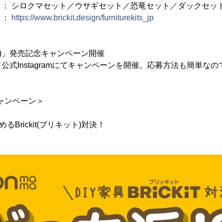
マセット／ウサギセット／恐竜セット／ダックセッ
 ：
https://www.brickit.design/furniturekits_jp
キット)」発売記念キャンペーン開催
公式Instagramにてキャンペーンを開催。応募方法も簡単な
でキャンペーン＞
るBrickit(ブリキット)対決！