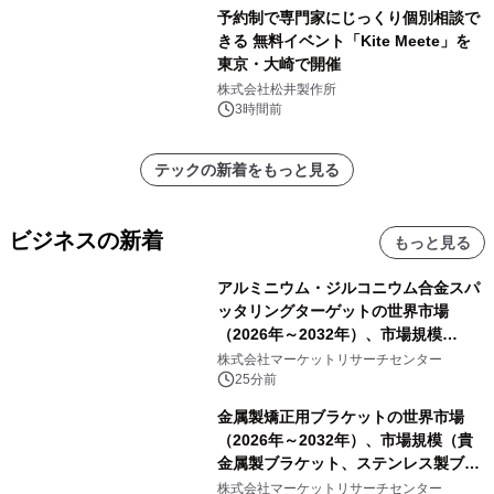
予約制で専門家にじっくり個別相談で
きる 無料イベント「Kite Meete」を
東京・大崎で開催
株式会社松井製作所
3時間前
テックの新着をもっと見る
ビジネスの新着
もっと見る
アルミニウム・ジルコニウム合金スパ
ッタリングターゲットの世界市場
（2026年～2032年）、市場規模
（0.995、0.999、その他）・分析レポ
株式会社マーケットリサーチセンター
ートを発表
25分前
金属製矯正用ブラケットの世界市場
（2026年～2032年）、市場規模（貴
金属製ブラケット、ステンレス製ブラ
ケット、純チタン製ブラケット）・分
株式会社マーケットリサーチセンター