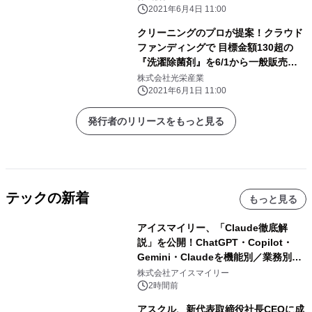
2021年6月4日 11:00
クリーニングのプロが提案！クラウド
ファンディングで 目標金額130超の
『洗濯除菌剤』を6/1から一般販売開
始
株式会社光栄産業
2021年6月1日 11:00
発行者のリリースをもっと見る
テックの新着
もっと見る
アイスマイリー、「Claude徹底解
説」を公開！ChatGPT・Copilot・
Gemini・Claudeを機能別／業務別に
比較―自社に合う生成AIの選び方がわ
株式会社アイスマイリー
かる実践ガイド
2時間前
アスクル、新代表取締役社長CEOに成