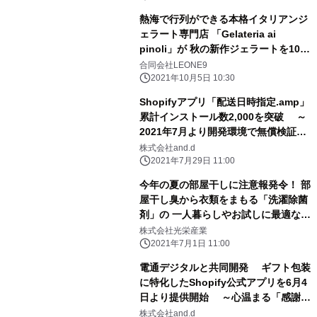
熱海で行列ができる本格イタリアンジ
ェラート専門店 「Gelateria ai
pinoli」が 秋の新作ジェラートを10月
から本格販売開始 ～85％が地元以
合同会社LEONE9
外の注文を受けるECサイトも好評～
2021年10月5日 10:30
Shopifyアプリ「配送日時指定.amp」
累計インストール数2,000を突破 ～
2021年7月より開発環境で無償検証の
提供開始～
株式会社and.d
2021年7月29日 11:00
今年の夏の部屋干しに注意報発令！ 部
屋干し臭から衣類をまもる「洗濯除菌
剤」の 一人暮らしやお試しに最適なサ
イズ(80mL)を7/1から販売開始
株式会社光栄産業
2021年7月1日 11:00
電通デジタルと共同開発 ギフト包装
に特化したShopify公式アプリを6月4
日より提供開始 ～心温まる「感謝」
の気持ちをeギフトで伝えたい～
株式会社and.d