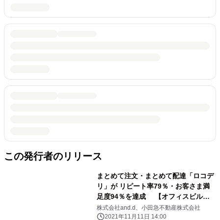
この発行者のリリース
まとめて注文・まとめて配達「ロコデ
リ」が リピート率79％・お客さま満
足度94％を達成 【オフィスビル第2
弾】小田急シティビル町田を拠点追加
株式会社and.d、小田急不動産株式会社
2021年11月11日 14:00