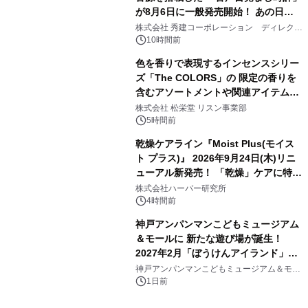
が8月6日に一般発売開始！ あの日の
3
大興奮が今甦る
株式会社 秀建コーポレーション ディレクト
アートギャラリー
10時間前
色を香りで表現するインセンスシリー
ズ「The COLORS」の 限定の香りを
含むアソートメントや関連アイテムを
4
8月6日発売
株式会社 松栄堂 リスン事業部
5時間前
乾燥ケアライン『Moist Plus(モイス
ト プラス)』 2026年9月24日(木)リニ
ューアル新発売！ 「乾燥」ケアに特化
5
し、ライン使いで潤いに満ちた肌へ
株式会社ハーバー研究所
4時間前
神戸アンパンマンこどもミュージアム
＆モールに 新たな遊び場が誕生！
2027年2月「ぼうけんアイランド」が
6
オープン
神戸アンパンマンこどもミュージアム＆モー
ル
1日前