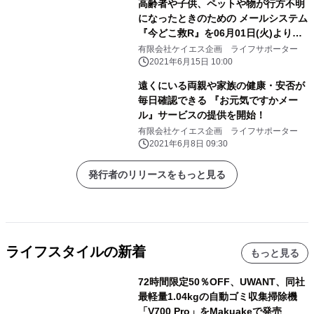
高齢者や子供、ペットや物が行方不明
になったときのための メールシステム
『今どこ救R』を06月01日(火)より提
供開始
有限会社ケイエス企画 ライフサポーター
2021年6月15日 10:00
遠くにいる両親や家族の健康・安否が
毎日確認できる 『お元気ですかメー
ル』サービスの提供を開始！
有限会社ケイエス企画 ライフサポーター
2021年6月8日 09:30
発行者のリリースをもっと見る
ライフスタイルの新着
もっと見る
72時間限定50％OFF、UWANT、同社
最軽量1.04kgの自動ゴミ収集掃除機
「V700 Pro」をMakuakeで発売