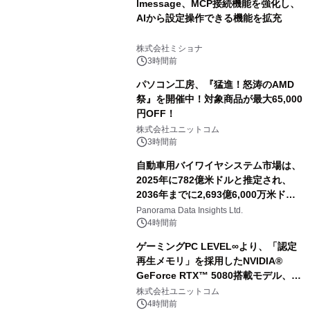
lmessage、MCP接続機能を強化し、
AIから設定操作できる機能を拡充
株式会社ミショナ
3時間前
パソコン工房、『猛進！怒涛のAMD
祭』を開催中！対象商品が最大65,000
円OFF！
株式会社ユニットコム
3時間前
自動車用バイワイヤシステム市場は、
2025年に782億米ドルと推定され、
2036年までに2,693億6,000万米ドル
に達すると予測されており、予測期間
Panorama Data Insights Ltd.
（2026年～2036年）
4時間前
ゲーミングPC LEVEL∞より、「認定
再生メモリ」を採用したNVIDIA®
GeForce RTX™ 5080搭載モデル、
NVIDIA® GeForce RTX™ 5070 Ti搭
株式会社ユニットコム
載モデルを販売開始
4時間前