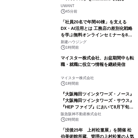
UWANT
45分前
「社員20名で年間40棟」を支える
DX・AI活用とは 工務店の差別化戦略
を学ぶ無料オンラインセミナーを8月
20日に開催
新建ハウジング
1時間前
マイスター株式会社、お盆期間中も転
職・就職に役立つ情報を継続発信
マイスター株式会社
1時間前
『大阪梅田ツインタワーズ・ノース』
『大阪梅田ツインタワーズ・サウス』
『HEP ファイブ』において8月下旬か
ら 「オフサイト型コーポレートPPA」
阪急阪神不動産株式会社
による 再生可能エネルギー電力の使用
2時間前
を開始します
「没後25年 上村松篁展」を開催 松
伯美術館所蔵、管理の上村松篁の人気