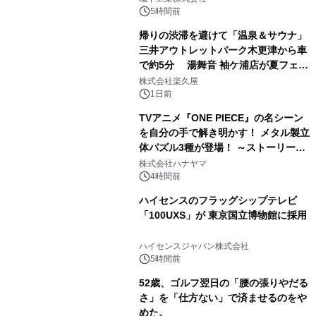
ぐっと豊かに
5時間前
帰りの渋滞を避けて「温泉＆サウナ」
三井アウトレットパーク木更津から車
で約5分 湯舞音 袖ケ浦店が夏フェア
3
メニューを提供
株式会社楽久屋
1日前
TVアニメ『ONE PIECE』の名シーン
を自分の手で解き明かす！ メタル製立
体パズル3種が登場！ ～ストーリーと
4
ギミックが融合した 大人の体験型パズ
株式会社ハナヤマ
ルが8月7日(金)12時より先行予約受付
4時間前
開始～
ハイセンスのフラッグシップテレビ
「100UXS」が 東京国立博物館に採用
5
ハイセンスジャパン株式会社
5時間前
52歳、ゴルフ翌日の「腰の張りやだる
さ」を「仕方ない」で済ませるのをや
めた。