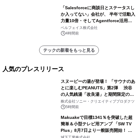
「Salesforceに商談日とステータスし
か入ってない」会社が、 半年で活動入
力量10倍・そしてAgentforce活用へ
── 敷島住宅×bellSalesAI事例公開
ベルフェイス株式会社
4時間前
テックの新着をもっと見る
人気のプレスリリース
スヌーピーの湯が登場！ 「サウナのあ
とに楽しむPEANUTS」第2弾 渋谷
の人気銭湯「改良湯」と期間限定のコ
1
ラボレーション サウナイキタイコラ
株式会社ソニー・クリエイティブプロダクツ
ボグッズも発売決定！
5時間前
Makuakeで目標1341％を突破した超
簡単＆小型テレビ用アンプ 「SW TV
Plus」8月7日より一般販売開始！ ケ
2
ーブル1本つなぐだけ、テレビの音が
城下工業株式会社