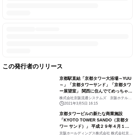
この発行者のリリース
京都駅直結「京都タワー大浴場～YUU
～」「京都タワーサンド」「京都タワ
ー展望室」 関西に住んでてめっちゃオ
トク！京都タワービルをまるごと楽し
株式会社京阪流通システムズ 京阪ホテルズ
＆リゾーツ株式会社
もう!! 「関西2府4県限定キャンペー
2021年3月5日 16:15
ン」開催！
京都タワービルの新たな商業施設
「KYOTO TOWER SANDO（京都タ
ワー サンド）」 平成２９年４月１４
日（金）オープン！
京阪ホールディングス株式会社 株式会社京阪