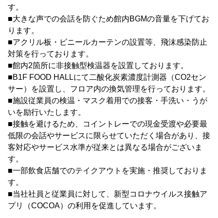
す。
■大きな声での会話を防ぐため館内BGMの音量を下げてお
ります。
■アクリル板・ビニールカーテンの設置等、飛沫感染防止
対策を行っております。
■館内2箇所に非接触型検温器を設置しております。
■B1F FOOD HALLにて二酸化炭素濃度計測器（CO2セン
サー）を設置し、フロア内の換気管理を行っております。
■施設従業員の検温・マスク着用での接客・手洗い・うが
いを励行いたします。
■接触を避けるため、コイントレーでの現金受渡や必要最
低限の会話やサービスに限らせていただく場合があり、接
客対応やサービス水準が従来とは異なる場合がございま
す。
■一部飲食店舗でのテイクアウトを実施・推奨しておりま
す。
■当社社員と従業員に対して、新型コロナウイルス接触ア
プリ（COCOA）の利用を促進しています。