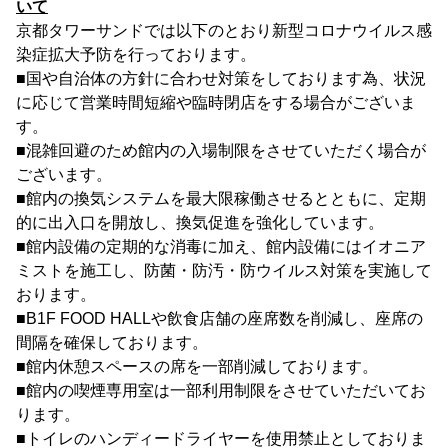
いて
京都タワーサンドでは以下のとおり新型コロナウイルス感
染症拡大予防を行っております。
■国や自治体の方針に合わせ対策をしております為、状況
に応じて営業時間短縮や臨時閉店をする場合がございま
す。
■混雑回避のため館内の入場制限をさせていただく場合が
ございます。
■館内の換気システムを最大限稼働させるとともに、定期
的に出入口を開放し、換気促進を強化しています。
■館内設備の定期的な消毒に加え、館内設備にはイオニア
ミストを施工し、防菌・防汚・防ウイルス対策を実施して
おります。
■B1F FOOD HALLや飲食店舗の座席数を削減し、座席の
間隔を確保しております。
■館内休憩スペースの席を一部削減しております。
■館内の喫煙専用室は一部利用制限をさせていただいてお
ります。
■トイレのハンディードライヤーを使用禁止としておりま