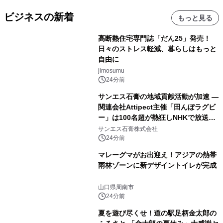
ビジネスの新着
もっと見る
高断熱住宅専門誌「だん25」発売！
日々のストレス軽減、暮らしはもっと
自由に
jimosumu
24分前
サンエス石膏の地域貢献活動が加速 ―
関連会社Attipect主催「田んぼラグビ
ー」は100名超が熱狂しNHKで放送さ
れました。
サンエス石膏株式会社
24分前
マレーグマがお出迎え！アジアの熱帯
雨林ゾーンに新デザイントイレが完成
山口県周南市
24分前
夏を遊び尽くせ！道の駅足柄金太郎の