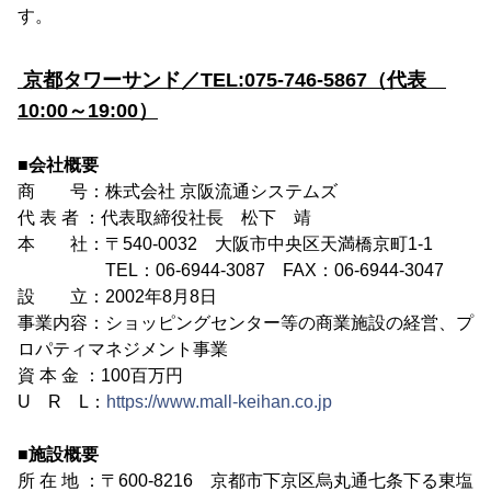
す。
京都タワーサンド／TEL:075-746-5867（代表
10:00～19:00）
■会社概要
商 号：株式会社 京阪流通システムズ
代 表 者 ：代表取締役社長 松下 靖
本 社：〒540-0032 大阪市中央区天満橋京町1-1
TEL：06-6944-3087 FAX：06-6944-3047
設 立：2002年8月8日
事業内容：ショッピングセンター等の商業施設の経営、プ
ロパティマネジメント事業
資 本 金 ：100百万円
U R L：
https://www.mall-keihan.co.jp
■施設概要
所 在 地 ：〒600-8216 京都市下京区烏丸通七条下る東塩