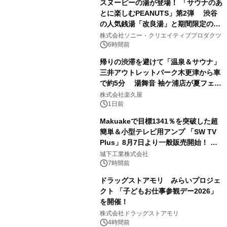
スヌーピーの湯が登場！ 「サウナのあ
とに楽しむPEANUTS」第2弾 渋谷
の人気銭湯「改良湯」と期間限定のコ
1
ラボレーション サウナイキタイコラ
株式会社ソニー・クリエイティブプロダクツ
ボグッズも発売決定！
6時間前
帰りの渋滞を避けて「温泉＆サウナ」
三井アウトレットパーク木更津から車
で約5分 湯舞音 袖ケ浦店が夏フェア
2
メニューを提供
株式会社楽久屋
1日前
Makuakeで目標1341％を突破した超
簡単＆小型テレビ用アンプ 「SW TV
Plus」8月7日より一般販売開始！ ケ
3
ーブル1本つなぐだけ、テレビの音が
城下工業株式会社
ぐっと豊かに
7時間前
ドラッグストアモリ みらいプロジェ
クト 「子どもお仕事参観デー2026」
を開催！
4
株式会社ドラッグストアモリ
4時間前