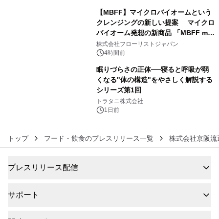
【MBFF】マイクロバイオームという
クレンジングの新しい提案 マイクロ
バイオーム発想の新商品 「MBFF mb
5
クレンジングPRO」を2026年8月6日
株式会社フローリストジャパン
発売
4時間前
眠りづらさの正体──寝ると呼吸が弱
くなる"体の構造"をやさしく解説する
シリーズ第1回
6
トラタニ株式会社
1日前
トップ
フード・飲食のプレスリリース一覧
株式会社京阪流
プレスリリース配信
サポート