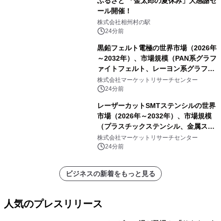
ふるさと 「金太郎の夏休み」大感謝セ
ール開催！
株式会社相州村の駅
24分前
黒鉛フェルト電極の世界市場（2026年
～2032年）、市場規模（PAN系グラフ
ァイトフェルト、レーヨン系グラファ
イトフェルト、ピッチ系グラファイト
株式会社マーケットリサーチセンター
フェルト）・分析レポートを発表
24分前
レーザーカットSMTステンシルの世界
市場（2026年～2032年）、市場規模
（プラスチックステンシル、金属ステ
ンシル）・分析レポートを発表
株式会社マーケットリサーチセンター
24分前
ビジネスの新着をもっと見る
人気のプレスリリース