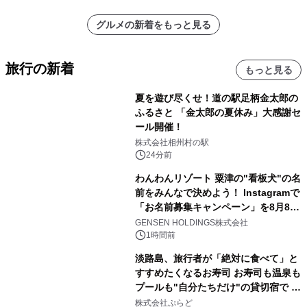
グルメの新着をもっと見る
旅行の新着
もっと見る
夏を遊び尽くせ！道の駅足柄金太郎の
ふるさと 「金太郎の夏休み」大感謝セ
ール開催！
株式会社相州村の駅
24分前
わんわんリゾート 粟津の"看板犬"の名
前をみんなで決めよう！ Instagramで
「お名前募集キャンペーン」を8月8日
(土)より開催
GENSEN HOLDINGS株式会社
1時間前
淡路島、旅行者が「絶対に食べて」と
すすめたくなるお寿司 お寿司も温泉も
プールも"自分たちだけ"の貸切宿で 1
日1組限定「岩屋温泉 絵島別庭 海と
株式会社ぷらど