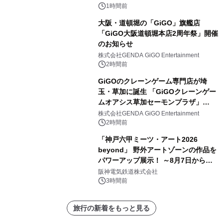
森」の握り寿司プラン
1時間前
大阪・道頓堀の「GiGO」旗艦店
「GiGO大阪道頓堀本店2周年祭」開催
のお知らせ
株式会社GENDA GiGO Entertainment
2時間前
GiGOのクレーンゲーム専門店が埼
玉・草加に誕生 「GiGOクレーンゲー
ムオアシス草加セーモンプラザ」
2026年8月7日(金)10時グランドオープ
株式会社GENDA GiGO Entertainment
ン
2時間前
「神戸六甲ミーツ・アート2026
beyond」 野外アートゾーンの作品を
パワーアップ展示！ ～8月7日からは
直前割パスポートを販売～
阪神電気鉄道株式会社
3時間前
旅行の新着をもっと見る