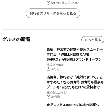
流通システムズ 京阪ホテルズ＆リゾーツ株式
2017年3月17日 14:00
会社
発行者のリリースをもっと見る
グルメの新着
もっと見る
原宿・神宮前の砂糖不使用スムージー
専門店 「WELLNESS CAFE
SAPRO」が8月8日グランドオープン
株式会社RSF
54分前
淡路島、旅行者が「絶対に食べて」と
すすめたくなるお寿司 お寿司も温泉も
プールも"自分たちだけ"の貸切宿で 1
日1組限定「岩屋温泉 絵島別庭 海と
株式会社ぷらど
森」の握り寿司プラン
1時間前
食品ロス約3,000kgを地域の笑顔へ