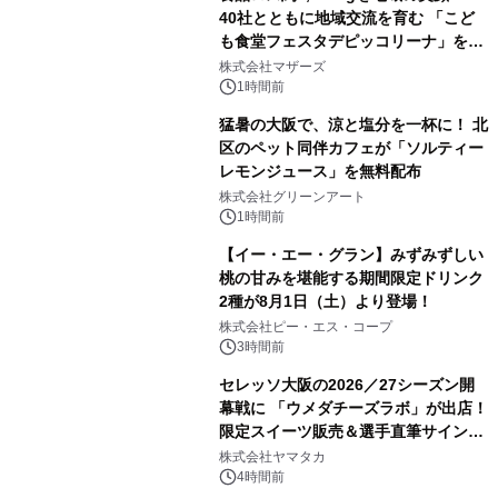
40社とともに地域交流を育む 「こど
も食堂フェスタデピッコリーナ」を9
月5日(土)開催
株式会社マザーズ
1時間前
猛暑の大阪で、涼と塩分を一杯に！ 北
区のペット同伴カフェが「ソルティー
レモンジュース」を無料配布
株式会社グリーンアート
1時間前
【イー・エー・グラン】みずみずしい
桃の甘みを堪能する期間限定ドリンク
2種が8月1日（土）より登場！
株式会社ピー・エス・コープ
3時間前
セレッソ大阪の2026／27シーズン開
幕戦に 「ウメダチーズラボ」が出店！
限定スイーツ販売＆選手直筆サイング
ッズが当たる抽選会を 8月8日に開催
株式会社ヤマタカ
4時間前