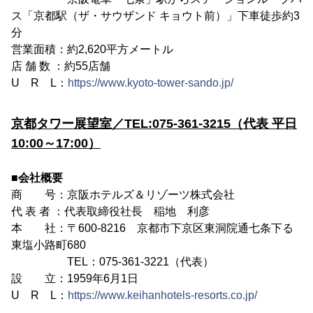
ス「京都駅（ザ・サウザンド キョウト前）」下車徒歩約3
分
営業面積：約2,620平方メートル
店 舗 数 ：約55店舗
U R L：
https://www.kyoto-tower-sando.jp/
京都タワー展望室／TEL:075-361-3215（代表 平日
10:00～17:00）
■会社概要
商 号：京阪ホテルズ＆リゾーツ株式会社
代 表 者 ：代表取締役社長 稲地 利彦
本 社：〒600-8216 京都市下京区東洞院通七条下る
東塩小路町680
TEL：075-361-3221（代表）
設 立：1959年6月1日
U R L：
https://www.keihanhotels-resorts.co.jp/