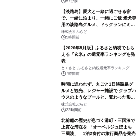
57分前
【淡路島】愛犬と一緒に過ごせる宿
で、一緒に泊まり、一緒にご飯 愛犬専
用の淡路島グルメ、ドッグランにミニ
プール グランピングとトレーラーハウ
株式会社ぷらど
スの2施設で
5時間前
【2026年8月版】ふるさと納税でもら
える『玄米』の還元率ランキングを発
表
とくさと-ふるさと納税還元率ランキング-
7時間前
時間に追われず、丸ごと1日淡路島グ
ルメと観光、レジャー施設で クラブハ
ウスのようなプールと、変わった形の
サウナも 「THE BOXY AWAJI」のお
株式会社ぷらど
得な素泊まり連泊プランで
22時間前
北前船の歴史が息づく港町・三国湊で
上質な滞在を 「オーベルジュほまち
三國湊」 1泊2食付の旅行商品を発売