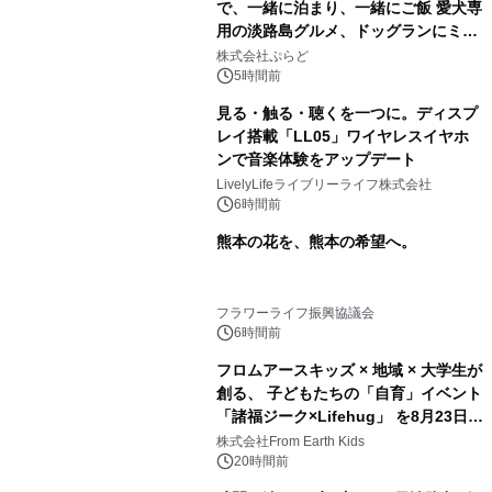
で、一緒に泊まり、一緒にご飯 愛犬専
用の淡路島グルメ、ドッグランにミニ
プール グランピングとトレーラーハウ
株式会社ぷらど
スの2施設で
5時間前
見る・触る・聴くを一つに。ディスプ
レイ搭載「LL05」ワイヤレスイヤホ
ンで音楽体験をアップデート
LivelyLifeライブリーライフ株式会社
6時間前
熊本の花を、熊本の希望へ。
フラワーライフ振興協議会
6時間前
フロムアースキッズ × 地域 × 大学生が
創る、 子どもたちの「自育」イベント
「諸福ジーク×Lifehug」 を8月23日
(日)開催
株式会社From Earth Kids
20時間前