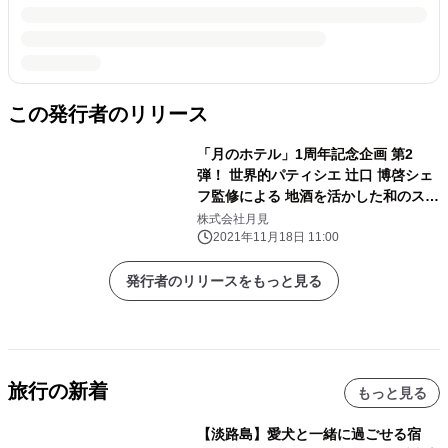
この発行者のリリース
「月のホテル」1周年記念企画 第2
弾！ 世界的パティシエ 辻口 博啓シェ
フ監修による 地酒を活かした和のスイ
ーツ2種を11月27日より販売開始 ～
株式会社月見
「月のホテル」オリジナルスイーツ～
2021年11月18日 11:00
発行者のリリースをもっと見る
旅行の新着
もっと見る
【淡路島】愛犬と一緒に過ごせる宿