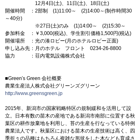
12月4日(土)、11日(土)、18日(土)
開催時間 ：2部制 (1)11:00～ (2)14:00～(制作時間30
～40分)
※27日(土)のみ (1)14:00～ (2)15:30～
参加料金 ：￥3,000(税込)、学生割引価格1,500円(税込)
開催場所 ：光の湊ロビー(月のホテルロビー正面)
申し込み先：月のホテル フロント 0234-26-8800
協力 ：荘内電気設備株式会社
■Green's Green 会社概要
農業生産法人株式会社グリーンズグリーン
http://www.greensgreen.jp
2015年、新潟市の国家戦略特区の規制緩和を活用して設
立。日本有数の苗木の産地である新潟市南部に位置する秋
葉区の耕作放棄地を利用し、苔の生産を行なっている特例
農業法人です。秋葉区における苗木の生産技術は高く、四
季折々の品種はもちろん複雑な形状をした木なども育成さ