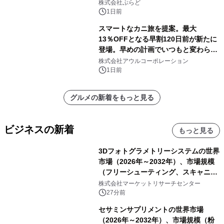
株式会社ぷらど
1日前
スマートなカニ旅を提案。最大
13％OFFとなる早割120日前が新たに
登場。早めの計画でいつもと変わらぬ
大人の冬旅を。ー夕日ヶ浦温泉「佳松
株式会社アウルコーポレーション
苑 別邸ふうか」ー
1日前
グルメの新着をもっと見る
ビジネスの新着
もっと見る
3Dフォトグラメトリーシステムの世界
市場（2026年～2032年）、市場規模
（フリーシューティング、スキャニン
グ、その他）・分析レポートを発表
株式会社マーケットリサーチセンター
27分前
セサミンサプリメントの世界市場
（2026年～2032年）、市場規模（粉