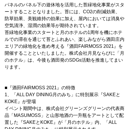
パネルのパネル下の遊休地を活用した苔緑地化事業がスタ
ートすることとなりました。苔には、CO2の削減効果、
防草効果、美観維持の効果に加え、屋内においては消臭や
空気清浄、湿潤の効果等が期待されています。
苔緑地化事業のスタートと月のホテルの1周年を機にホテ
ルでの滞在を通じて苔とふれあい、楽しみながら酒田庄内
エリアの緑地化を進め考える『酒田FAIRMOSS 2021』を
開催することといたしました。株式会社月見ならびに「月
のホテル」は、今後も酒田発のSDGs活動を推進してまい
ります。
■『酒田FAIRMOSS 2021』の特徴
1、「ALL DAY DINING月のみち」に特別展示『SAKEと
KOKE』が登場
イベント期間中は、株式会社グリーンズグリーンの代表商
品「MASUMOSS」と山形地酒の一升瓶をアートとして配
置した『SAKEとKOKE』が「月のホテル」内、「ALL