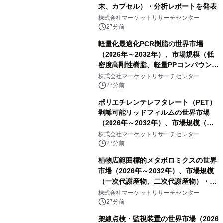
末、カプセル）・分析レポートを発表
株式会社マーケットリサーチセンター
27分前
軽量化最適化PCR樹脂の世界市場
（2026年～2032年）、市場規模（低
密度高剛性樹脂、軽量PPコンパウン
ド、強化軽量ブレンド、軽量PCR
株式会社マーケットリサーチセンター
PA、その他）・分析レポートを発表
27分前
ポリエチレンテレフタレート（PET）
剥離可能リッドフィルムの世界市場
（2026年～2032年）、市場規模（ヒ
ートシールタイプ、コールドシールタ
株式会社マーケットリサーチセンター
イプ、粘着タイプ）・分析レポートを
27分前
発表
植物広範囲標的メタボロミクスの世界
市場（2026年～2032年）、市場規模
（一次代謝産物、二次代謝産物）・分
析レポートを発表
株式会社マーケットリサーチセンター
27分前
架線点検・監視装置の世界市場（2026