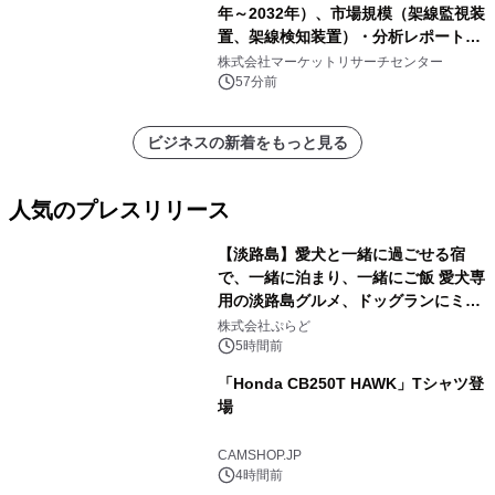
年～2032年）、市場規模（架線監視装
置、架線検知装置）・分析レポートを
発表
株式会社マーケットリサーチセンター
57分前
ビジネスの新着をもっと見る
人気のプレスリリース
【淡路島】愛犬と一緒に過ごせる宿
で、一緒に泊まり、一緒にご飯 愛犬専
用の淡路島グルメ、ドッグランにミニ
1
プール グランピングとトレーラーハウ
株式会社ぷらど
スの2施設で
5時間前
「Honda CB250T HAWK」Tシャツ登
場
2
CAMSHOP.JP
4時間前