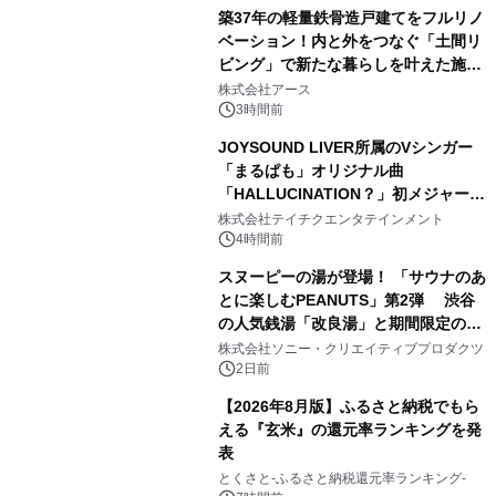
築37年の軽量鉄骨造戸建てをフルリノ
ベーション！内と外をつなぐ「土間リ
ビング」で新たな暮らしを叶えた施工
3
事例を株式会社アースが公開
株式会社アース
3時間前
JOYSOUND LIVER所属のVシンガー
「まるぱも」オリジナル曲
「HALLUCINATION？」初メジャー配
4
信リリース決定！
株式会社テイチクエンタテインメント
4時間前
スヌーピーの湯が登場！ 「サウナのあ
とに楽しむPEANUTS」第2弾 渋谷
の人気銭湯「改良湯」と期間限定のコ
5
ラボレーション サウナイキタイコラ
株式会社ソニー・クリエイティブプロダクツ
ボグッズも発売決定！
2日前
【2026年8月版】ふるさと納税でもら
える『玄米』の還元率ランキングを発
表
6
とくさと-ふるさと納税還元率ランキング-