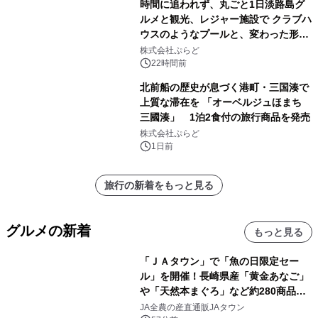
時間に追われず、丸ごと1日淡路島グ
ルメと観光、レジャー施設で クラブハ
ウスのようなプールと、変わった形の
サウナも 「THE BOXY AWAJI」のお
株式会社ぷらど
得な素泊まり連泊プランで
22時間前
北前船の歴史が息づく港町・三国湊で
上質な滞在を 「オーベルジュほまち
三國湊」 1泊2食付の旅行商品を発売
株式会社ぷらど
1日前
旅行の新着をもっと見る
グルメの新着
もっと見る
「ＪＡタウン」で「魚の日限定セー
ル」を開催！長崎県産「黄金あなご」
や「天然本まぐろ」など約280商品を
販売！～毎月１０日の定例企画～
JA全農の産直通販JAタウン