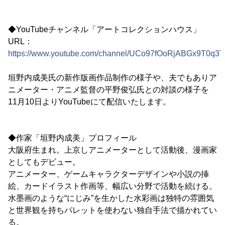
◆YouTubeチャンネル「アートコレクションハウス」
URL：
https://www.youtube.com/channel/UCo97fOoRjABGx9T0q3T
垣野内成美氏の新作版画作品制作の様子や、夫でもありア
ニメーター・アニメ監督の平野俊弘氏との対談の様子を
11月10日よりYouTubeにて配信いたします。
◆作家「垣野内成美」プロフィール
大阪府生まれ。上京しアニメーターとして活動後、漫画家
としてもデビュー。
アニメーター、ゲームキャラクターデザインや小説の挿
絵、カードイラスト作画等、幅広い分野で活動を続ける。
水墨画のような“にじみ”を生かした水彩画は独特の雰囲気
と世界観を持ちパレットを使わない独自手法で描かれてい
る。