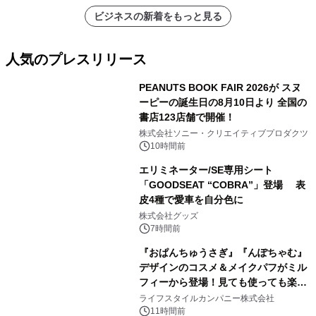
ビジネスの新着をもっと見る
人気のプレスリリース
PEANUTS BOOK FAIR 2026が スヌ
ーピーの誕生日の8月10日より 全国の
書店123店舗で開催！
1
株式会社ソニー・クリエイティブプロダクツ
10時間前
エリミネーター/SE専用シート
「GOODSEAT “COBRA”」登場 表
皮4種で愛車を自分色に
2
株式会社グッズ
7時間前
『おぱんちゅうさぎ』『んぽちゃむ』
デザインのコスメ＆メイクパフがミル
フィーから登場！見ても使っても楽し
3
い、ポップでキュートなコレクショ
ライフスタイルカンパニー株式会社
ン。
11時間前