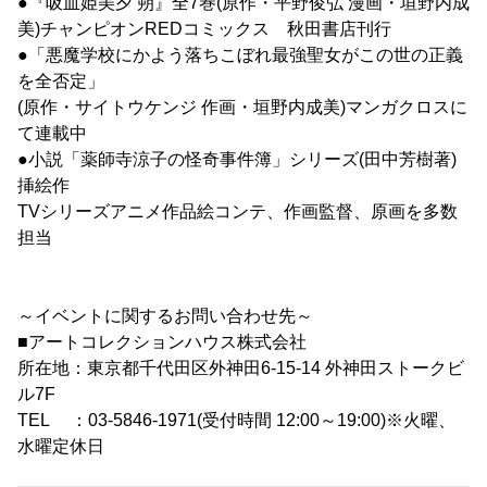
●『吸血姫美夕 朔』全7巻(原作・平野俊弘 漫画・垣野内成
美)チャンピオンREDコミックス 秋田書店刊行
●「悪魔学校にかよう落ちこぼれ最強聖女がこの世の正義
を全否定」
(原作・サイトウケンジ 作画・垣野内成美)マンガクロスに
て連載中
●小説「薬師寺涼子の怪奇事件簿」シリーズ(田中芳樹著)
挿絵作
TVシリーズアニメ作品絵コンテ、作画監督、原画を多数
担当
～イベントに関するお問い合わせ先～
■アートコレクションハウス株式会社
所在地：東京都千代田区外神田6-15-14 外神田ストークビ
ル7F
TEL ：03-5846-1971(受付時間 12:00～19:00)※火曜、
水曜定休日