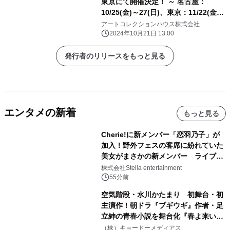
東京にて開催決定！ ～ 名古屋：
10/25(金)～27(日)、東京：11/22(金)
～24(日) ～
アートコレクションハウス株式会社
2024年10月21日 13:00
発行者のリリースをもっと見る
エンタメの新着
もっと見る
Cherie!に新メンバー「恋羽乃子」が
加入！野外フェスの客席に紛れていた
美女がまさかの新メンバー ライブ中
のサプライズ発表に会場騒然
株式会社Stella entertainment
55分前
空気階段・水川かたまり 初舞台・初
主演作！朝ドラ『ブギウギ』作者・足
立紳の青春小説を舞台化『春よ来い、
マジで来い』キービジュアル解禁！
（株）キョードーメディアス