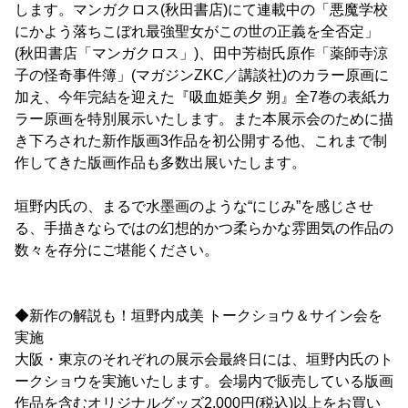
します。マンガクロス(秋田書店)にて連載中の「悪魔学校
にかよう落ちこぼれ最強聖女がこの世の正義を全否定」
(秋田書店「マンガクロス」)、田中芳樹氏原作「薬師寺涼
子の怪奇事件簿」(マガジンZKC／講談社)のカラー原画に
加え、今年完結を迎えた『吸血姫美夕 朔』全7巻の表紙カ
ラー原画を特別展示いたします。また本展示会のために描
き下ろされた新作版画3作品を初公開する他、これまで制
作してきた版画作品も多数出展いたします。
垣野内氏の、まるで水墨画のような“にじみ”を感じさせ
る、手描きならではの幻想的かつ柔らかな雰囲気の作品の
数々を存分にご堪能ください。
◆新作の解説も！垣野内成美 トークショウ＆サイン会を
実施
大阪・東京のそれぞれの展示会最終日には、垣野内氏のト
ークショウを実施いたします。会場内で販売している版画
作品を含むオリジナルグッズ2,000円(税込)以上をお買い