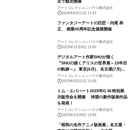
京で順次開催
アートコレクションハウス株式会社
2026年6月11日 11:45
ファンタジーアートの巨匠・内尾 和
正、 画業45周年記念個展開催
アートコレクションハウス株式会社
2025年12月9日 13:00
デジタルアート作家SHUが描く
『SHUの描くアリスの世界展～15年目
の軌跡～』 東京(6月)、名古屋(7月)に
て開催
アートコレクションハウス株式会社
2025年5月21日 13:00
トム・エバハート2025年G.W.特別展
示販売会を開催 待望の新作版画作品
を発表！
アートコレクションハウス株式会社
2025年3月26日 13:00
「昭和の名作アニメ版画展」名古屋・