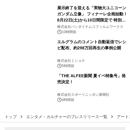
展示終了を迎える「実物大ユニコーン
ガンダム立像」 フィナーレ企画始動！
8月22日(土)から10日間限定で 特別映
4
像『UNICORN GUNDAM Statue ―
株式会社バンダイナムコフィルムワークス
BEYOND POSSIBILITY ―』を上映！
10時間前
エルグラムのコメント自動返信でレシ
ピ配布、約298万回再生の事例公開
5
株式会社ミショナ
5時間前
「THE ALFEE新聞 夏イベ特集号」発
売決定！
6
株式会社スポーツニッポン新聞社
4時間前
トップ
エンタメ・カルチャーのプレスリリース一覧
アート