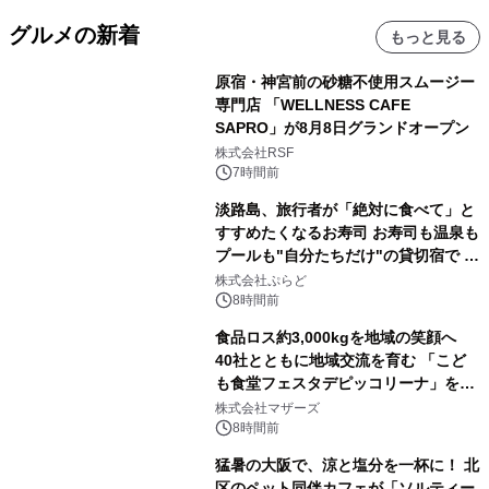
グルメの新着
もっと見る
原宿・神宮前の砂糖不使用スムージー
専門店 「WELLNESS CAFE
SAPRO」が8月8日グランドオープン
株式会社RSF
7時間前
淡路島、旅行者が「絶対に食べて」と
すすめたくなるお寿司 お寿司も温泉も
プールも"自分たちだけ"の貸切宿で 1
日1組限定「岩屋温泉 絵島別庭 海と
株式会社ぷらど
森」の握り寿司プラン
8時間前
食品ロス約3,000kgを地域の笑顔へ
40社とともに地域交流を育む 「こど
も食堂フェスタデピッコリーナ」を9
月5日(土)開催
株式会社マザーズ
8時間前
猛暑の大阪で、涼と塩分を一杯に！ 北
区のペット同伴カフェが「ソルティー