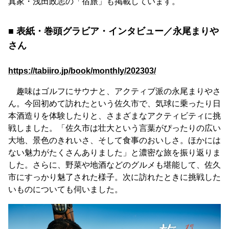
真家・浅田政志の「宿旅」も掲載しています。
■ 表紙・巻頭グラビア・インタビュー／永尾まりや
さん
https://tabiiro.jp/book/monthly/202303/
趣味はゴルフにサウナと、アクティブ派の永尾まりやさ
ん。今回初めて訪れたという佐久市で、気球に乗ったり日
本酒造りを体験したりと、さまざまなアクティビティに挑
戦しました。「佐久市は壮大という言葉がぴったりの広い
大地、景色のきれいさ、そして食事のおいしさ。ほかには
ない魅力がたくさんありました」と濃密な旅を振り返りま
した。さらに、野菜や地酒などのグルメも堪能して、佐久
市にすっかり魅了された様子。次に訪れたときに挑戦した
いものについても伺いました。