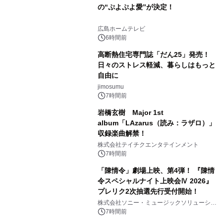
の“ぷよぷよ愛”が決定！
広島ホームテレビ
6時間前
高断熱住宅専門誌「だん25」発売！
日々のストレス軽減、暮らしはもっと
自由に
jimosumu
7時間前
岩橋玄樹 Major 1st
album「LAzarus（読み：ラザロ）」
収録楽曲解禁！
株式会社テイチクエンタテインメント
7時間前
「陳情令」劇場上映、第4弾！ 『陳情
令スペシャルナイト上映会Ⅳ 2026』
プレリク2次抽選先行受付開始！
株式会社ソニー・ミュージックソリューショ
ンズ
7時間前