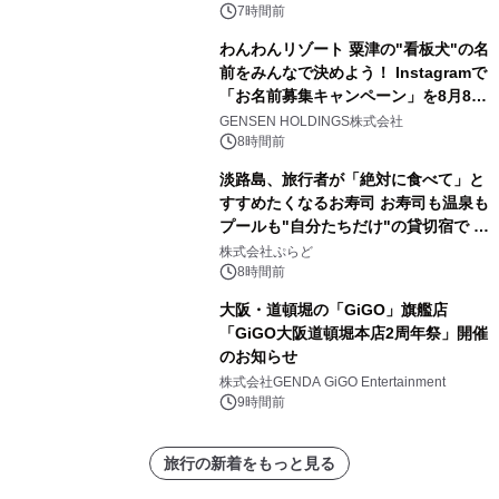
7時間前
わんわんリゾート 粟津の"看板犬"の名
前をみんなで決めよう！ Instagramで
「お名前募集キャンペーン」を8月8日
(土)より開催
GENSEN HOLDINGS株式会社
8時間前
淡路島、旅行者が「絶対に食べて」と
すすめたくなるお寿司 お寿司も温泉も
プールも"自分たちだけ"の貸切宿で 1
日1組限定「岩屋温泉 絵島別庭 海と
株式会社ぷらど
森」の握り寿司プラン
8時間前
大阪・道頓堀の「GiGO」旗艦店
「GiGO大阪道頓堀本店2周年祭」開催
のお知らせ
株式会社GENDA GiGO Entertainment
9時間前
旅行の新着をもっと見る