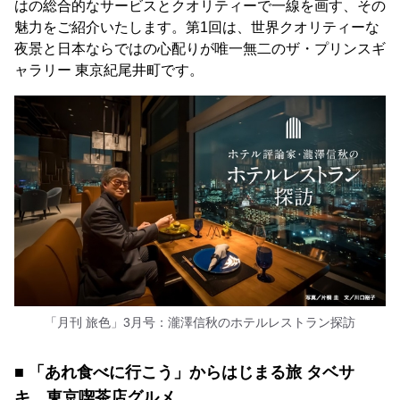
はの総合的なサービスとクオリティーで一線を画す、その
魅力をご紹介いたします。第1回は、世界クオリティーな
夜景と日本ならではの心配りが唯一無二のザ・プリンスギ
ャラリー 東京紀尾井町です。
「月刊 旅色」3月号：瀧澤信秋のホテルレストラン探訪
■ 「あれ食べに行こう」からはじまる旅 タベサ
キ 東京喫茶店グルメ