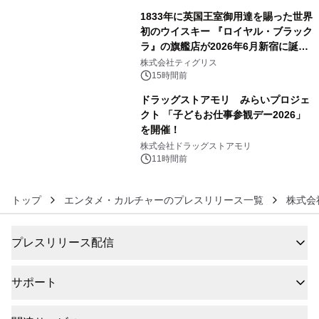
1833年に英国王室御用達を賜った世界
初のウイスキー 『ロイヤル・ブラック
ラ』の旗艦店が2026年6月新宿に誕
5
生 バカルディ ジャパンと連携した
株式会社ティグリス
没入型バー「BAR Arca」
15時間前
ドラッグストアモリ みらいプロジェ
クト 「子どもお仕事参観デー2026」
を開催！
6
株式会社ドラッグストアモリ
11時間前
トップ
エンタメ・カルチャーのプレスリリース一覧
株式会
プレスリリース配信
サポート