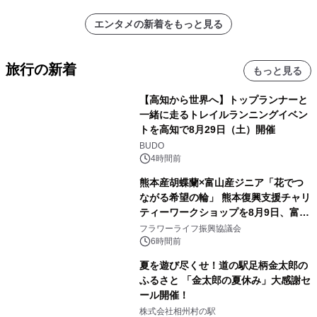
エンタメの新着をもっと見る
旅行の新着
もっと見る
【高知から世界へ】トップランナーと
一緒に走るトレイルランニングイベン
トを高知で8月29日（土）開催
BUDO
4時間前
熊本産胡蝶蘭×富山産ジニア「花でつ
ながる希望の輪」 熊本復興支援チャリ
ティーワークショップを8月9日、富
山・射水で開催
フラワーライフ振興協議会
6時間前
夏を遊び尽くせ！道の駅足柄金太郎の
ふるさと 「金太郎の夏休み」大感謝セ
ール開催！
株式会社相州村の駅