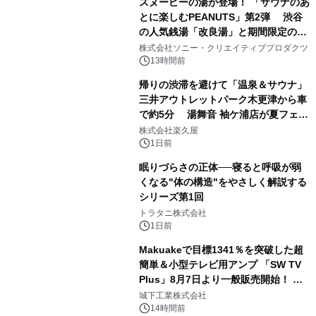
スヌーピーの湯が登場！ 「サウナのあ
とに楽しむPEANUTS」第2弾 渋谷
の人気銭湯「改良湯」と期間限定のコ
1
ラボレーション サウナイキタイコラ
株式会社ソニー・クリエイティブプロダクツ
ボグッズも発売決定！
13時間前
帰りの渋滞を避けて「温泉＆サウナ」
三井アウトレットパーク木更津から車
で約5分 湯舞音 袖ケ浦店が夏フェア
2
メニューを提供
株式会社楽久屋
1日前
眠りづらさの正体──寝ると呼吸が弱
くなる"体の構造"をやさしく解説する
シリーズ第1回
3
トラタニ株式会社
1日前
Makuakeで目標1341％を突破した超
簡単＆小型テレビ用アンプ 「SW TV
Plus」8月7日より一般販売開始！ ケ
4
ーブル1本つなぐだけ、テレビの音が
城下工業株式会社
ぐっと豊かに
14時間前