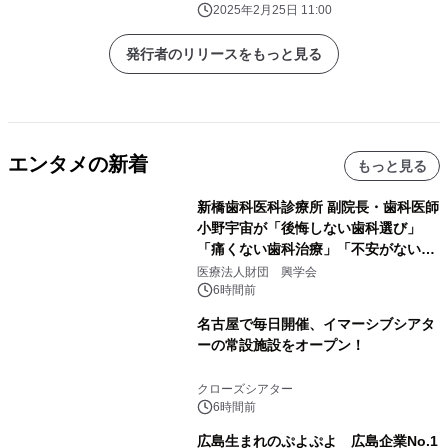
2025年2月25日 11:00
発行者のリリースをもっと見る
エンタメの新着
もっと見る
新橋歯科医科診療所 副院長・歯科医師
小野宇宙が「後悔しない歯科選び」
「痛くない歯科治療」「不安がない治
療計画」をテーマに専門監修
医療法人財団 興学会
6時間前
名古屋で毎日開催、イマーシブシアタ
ーの常設施設をオープン！
クローズシアター
6時間前
広島生まれのぷよぷよ 広島企業No.1