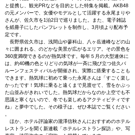
と提携し、観光PRなどを目的とした特集を掲載。AKB48
の元メンバーで、女優やモデルとして活躍する永尾まりや
さんが、佐久市を1泊2日で巡りました。また、電子雑誌
を紙冊子にしたパンフレットを制作し、3月頃より配布予
定です。
長野県佐久市は、浅間山や蓼科山、八ヶ岳連峰などの山
々に囲まれる、のどかな美景が広がるエリア。その景色を
360度満喫できるのが熱気球です。毎年５月の大型連休に
は、約40機の色とりどりの気球が一斉に飛び立つ佐久バ
ルーンフェスティバルが開催され、実際に搭乗することも
できます。熱気球に初めて乗った永尾さんは「すごく楽し
かったです！気球に乗ると遠くまで見渡せて、雪をかぶっ
た山並みがきれいでした。熱気球だからなのか上空でも不
思議と寒くないので、冬でも楽しめるアクティビティです
ね」と夢中でした。その様子は、ぜひ本誌でご覧ください
。
ほか、ホテル評論家の瀧澤信秋さんにおすすめのホテル
レストランを聞く新連載「ホテルレストラン探訪」や、写