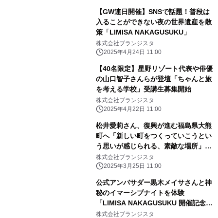
【GW連日開催】SNSで話題！普段は
入ることができない夜の世界遺産を散
策「LIMISA NAKAGUSUKU」
株式会社ブランジスタ
2025年4月24日 11:00
【40名限定】星野リゾート代表や俳優
の山口智子さんらが登壇「ちゃんと旅
を考える学校」受講生募集開始
株式会社ブランジスタ
2025年4月22日 11:00
松井愛莉さん、復興が進む福島県大熊
町へ「新しい町をつくっていこうとい
う思いが感じられる、素敵な場所」
「月刊 旅色」4月号公開
株式会社ブランジスタ
2025年3月25日 11:00
公式アンバサダー黒木メイサさんと神
秘のイマーシブナイトを体験
「LIMISA NAKAGUSUKU 開催記念レ
セプション」実施レポート
株式会社ブランジスタ