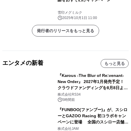
雪印メグミルク
2025年10月1日 11:00
発行者のリリースをもっと見る
エンタメの新着
もっと見る
『Karous -The Blur of Re:venant-
New Order』 2027年1月発売予定！
クラウドファンディングを8月8日より
開始
株式会社RS34
5時間前
『FUNBOO(ファンブー)』が、スシロ
ーとGAZOO Racing 初コラボキャン
ペーンに登場 全国のスシロー店舗で
GR 4車種の FUNBOO(ミニカー)付き
株式会社JAM