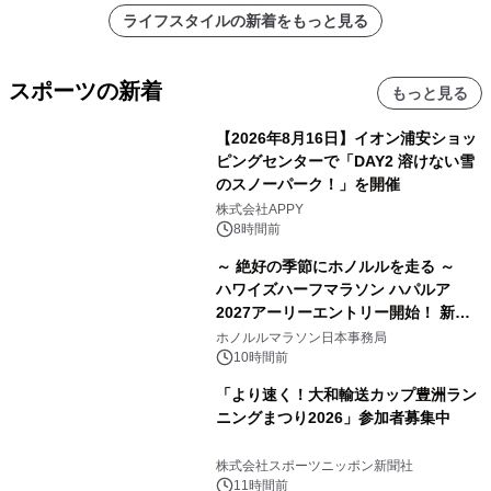
ライフスタイルの新着をもっと見る
スポーツの新着
もっと見る
【2026年8月16日】イオン浦安ショッ
ピングセンターで「DAY2 溶けない雪
のスノーパーク！」を開催
株式会社APPY
8時間前
～ 絶好の季節にホノルルを走る ～
ハワイズハーフマラソン ハパルア
2027アーリーエントリー開始！ 新カ
テゴリー「ハパルアIKI(イキ)」(約
ホノルルマラソン日本事務局
13.4km)が登場
10時間前
「より速く！大和輸送カップ豊洲ラン
ニングまつり2026」参加者募集中
株式会社スポーツニッポン新聞社
11時間前