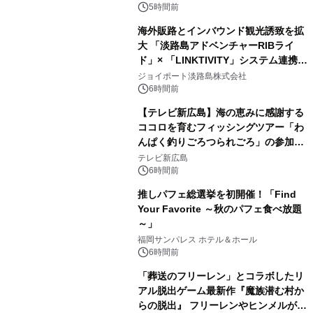
メニューが展開されます
5時間前
海外販路とインバウンド観光誘致を拡
大 「淡路島アドベンチャーRIBライ
ド」× 「LINKTIVITY」システム連携を
開始！
ジョイポート淡路島株式会社
6時間前
【テレビ新広島】海の恵みに感謝する
ココロを育むフィッシングツアー「わ
んぱく釣りごろつられごろ」の参加小
学生を募集
テレビ新広島
6時間前
推しパフェ総選挙を初開催！「Find
Your Favorite ～秋のパフェ食べ放題
～」
福岡サンパレス ホテル＆ホール
6時間前
「葬送のフリーレン」とコラボしたリ
アル脱出ゲーム最新作『魔族潜む村か
らの脱出』 フリーレンやヒンメルが武