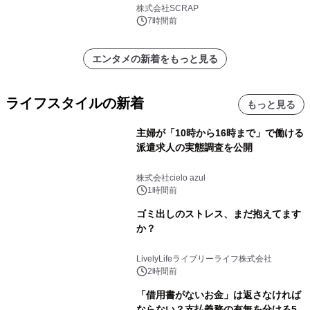
器を手に魔族を見据える描き下ろしメ
株式会社SCRAP
インビジュアル公開
7時間前
エンタメの新着をもっと見る
ライフスタイルの新着
もっと見る
主婦が「10時から16時まで」で働ける
派遣求人の実態調査を公開
株式会社cielo azul
1時間前
ゴミ出しのストレス、まだ抱えてます
か？
LivelyLifeライブリーライフ株式会社
2時間前
「借用書がないお金」は返さなければ
ならない？支払義務の有無を分ける5