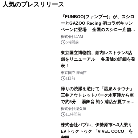
人気のプレスリリース
『FUNBOO(ファンブー)』が、スシロ
ーとGAZOO Racing 初コラボキャン
ペーンに登場 全国のスシロー店舗で
1
GR 4車種の FUNBOO(ミニカー)付き
株式会社JAM
メニューが展開されます
5時間前
東京国立博物館、館内レストラン3店
舗をリニューアル 各店舗の詳細を発
表！
2
東京国立博物館
1日前
帰りの渋滞を避けて「温泉＆サウナ」
三井アウトレットパーク木更津から車
で約5分 湯舞音 袖ケ浦店が夏フェア
3
メニューを提供
株式会社楽久屋
11時間前
株式会社バブル、伊勢原市へ3人乗り
EVトゥクトゥク 「VIVEL COCO」を
寄贈