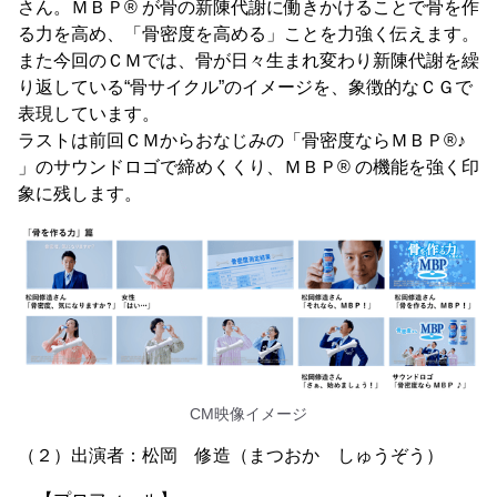
さん。ＭＢＰ® が骨の新陳代謝に働きかけることで骨を作
る力を高め、「骨密度を高める」ことを力強く伝えます。
また今回のＣＭでは、骨が日々生まれ変わり新陳代謝を繰
り返している“骨サイクル”のイメージを、象徴的なＣＧで
表現しています。
ラストは前回ＣＭからおなじみの「骨密度ならＭＢＰ®♪
」のサウンドロゴで締めくくり、ＭＢＰ® の機能を強く印
象に残します。
CM映像イメージ
（２）出演者：松岡 修造（まつおか しゅうぞう）