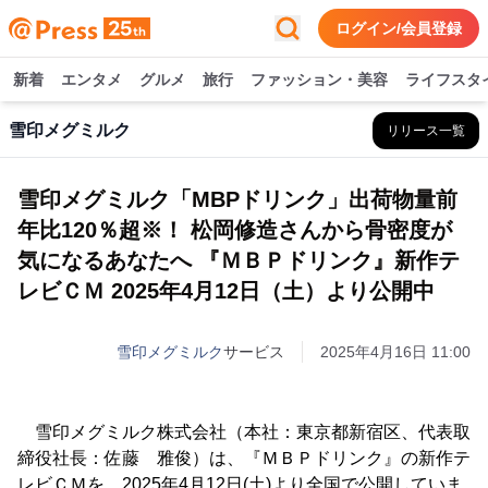
ログイン/会員登録
新着
エンタメ
グルメ
旅行
ファッション・美容
ライフスタ
雪印メグミルク
リリース一覧
雪印メグミルク「MBPドリンク」出荷物量前
年比120％超※！ 松岡修造さんから骨密度が
気になるあなたへ 『ＭＢＰドリンク』新作テ
レビＣＭ 2025年4月12日（土）より公開中
雪印メグミルク
サービス
2025年4月16日 11:00
雪印メグミルク株式会社（本社：東京都新宿区、代表取
締役社長：佐藤 雅俊）は、『ＭＢＰドリンク』の新作テ
レビＣＭを、2025年4月12日(土)より全国で公開していま