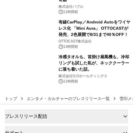
4
株式会社バブル
11時間前
有線CarPlay／Android Autoをワイヤ
レス化 「Mini Aura」 OTTOCASTが
発売、2色展開で8/31まで40％OFF！
5
OTTOCAST株式会社
13時間前
冷感タオルも、首掛け扇風機も、冷却
リングも試した私が、ネッククーラー
に落ち着いた話。
6
株式会社G.Oホールディングス
11時間前
トップ
エンタメ・カルチャーのプレスリリース一覧
雪印メ
プレスリリース配信
サポート