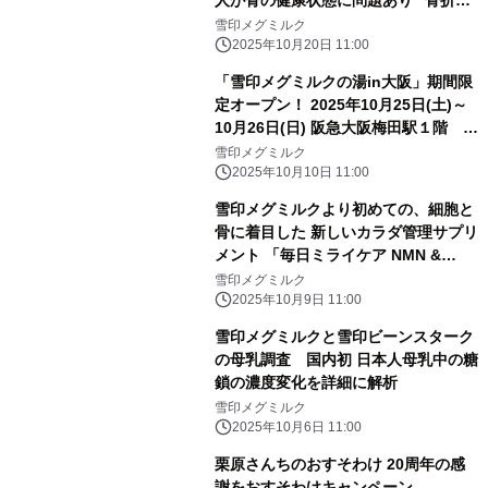
よる精神的負担と経済的リスクについ
雪印メグミルク
て” ～骨の健康のために、元気なうち
2025年10月20日 11:00
から始める「骨投資」の重要性～
「雪印メグミルクの湯in大阪」期間限
定オープン！ 2025年10月25日(土)～
10月26日(日) 阪急大阪梅田駅１階 ビ
ッグマン前広場にて
雪印メグミルク
2025年10月10日 11:00
雪印メグミルクより初めての、細胞と
骨に着目した 新しいカラダ管理サプリ
メント 「毎日ミライケア NMN &
MBP?」
雪印メグミルク
2025年10月9日 11:00
雪印メグミルクと雪印ビーンスターク
の母乳調査 国内初 日本人母乳中の糖
鎖の濃度変化を詳細に解析
雪印メグミルク
2025年10月6日 11:00
栗原さんちのおすそわけ 20周年の感
謝をおすそわけキャンペーン