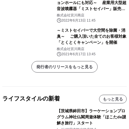
ョンホールにも対応～ 産業用大型超
音波噴霧器「ミストセイバー」販売代
理店様大募集
株式会社宮川商店
2022年6月13日 11:45
～ミストセイバーで大空間を除菌・消
臭～ ご購入頂いた全てのお客様対象
「とくとくキャンペーン」を開催
株式会社宮川商店
2021年6月17日 13:45
発行者のリリースをもっと見る
ライフスタイルの新着
もっと見る
【茨城県鉾田市】ラーケーションプロ
グラム神社仏閣周遊体験「ほこたde謎
解き旅行」スタート