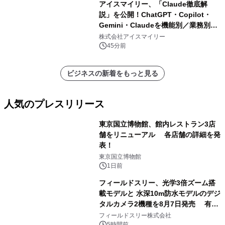
アイスマイリー、「Claude徹底解
説」を公開！ChatGPT・Copilot・
Gemini・Claudeを機能別／業務別に
比較―自社に合う生成AIの選び方がわ
株式会社アイスマイリー
かる実践ガイド
45分前
ビジネスの新着をもっと見る
人気のプレスリリース
東京国立博物館、館内レストラン3店
舗をリニューアル 各店舗の詳細を発
表！
1
東京国立博物館
1日前
フィールドスリー、光学3倍ズーム搭
載モデルと 水深10m防水モデルのデジ
タルカメラ2機種を8月7日発売 有効
2
約1300万画素、用途別に選べるコンデ
フィールドスリー株式会社
5時間前