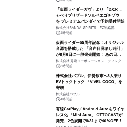
ジ新登場
「仮面ライダーガヴ」より 「DXおし
ゃべりブリザードソルベエゴチゾウ」
を プレミアムバンダイで予約受付開始
3
株式会社BANDAI SPIRITS EC戦略部
4時間前
仮面ライダー55周年記念！オリジナル
音源を搭載した 「音声目覚まし時計」
が8月6日に一般発売開始！ あの日の
4
大興奮が今甦る
株式会社 秀建コーポレーション ディレクト
アートギャラリー
8時間前
株式会社バブル、伊勢原市へ3人乗り
EVトゥクトゥク 「VIVEL COCO」を
寄贈
5
株式会社バブル
4時間前
有線CarPlay／Android Autoをワイヤ
レス化 「Mini Aura」 OTTOCASTが
発売、2色展開で8/31まで40％OFF！
6