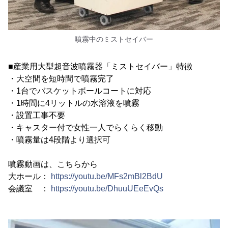
噴霧中のミストセイバー
■産業用大型超音波噴霧器「ミストセイバー」特徴
・大空間を短時間で噴霧完了
・1台でバスケットボールコートに対応
・1時間に4リットルの水溶液を噴霧
・設置工事不要
・キャスター付で女性一人でらくらく移動
・噴霧量は4段階より選択可
噴霧動画は、こちらから
大ホール：
https://youtu.be/MFs2mBl2BdU
会議室 ：
https://youtu.be/DhuuUEeEvQs