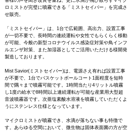
客様の声を聞き改良を重ね、更に水滴が飛び散らずマイク
ロミストが完璧に噴霧できる「ミストセイバー」を完成さ
せ販売。
「ミストセイバー」は、1台で広範囲、高出力、設置工事
が一切不要で、長時間の連続運転や女性でもらくらく移動
が可能、今般の新型コロナウイルス感染症対策や鳥インフ
ルエンザ対策、また加湿器としてご活用いただける様開発
製造しております。
Mist Savior(ミストセイバー)は、電源さえ有れば設置工事
が不要で、1台でバスケットボールコート1面程度を短時
間で隅々まで噴霧可能です。1時間当たり4リットル噴霧
し1度の給水で8時間以上連続運転が可能な産業用大型超
音波噴霧器です。次亜塩素酸水溶液を噴霧していただくよ
うにステンレス仕様となっています。
マイクロミストが噴霧でき、水滴が落ちない事も特徴で
す。あらゆる空間において、微生物は固体表面菌の方が空