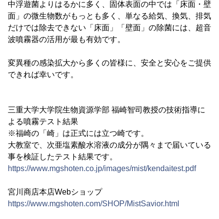
中浮遊菌よりはるかに多く、固体表面の中では「床面・壁
面」の微生物数がもっとも多く、単なる給気、換気、排気
だけでは除去できない「床面」「壁面」の除菌には、超音
波噴霧器の活用が最も有効です。
変異種の感染拡大から多くの皆様に、安全と安心をご提供
できれば幸いです。
三重大学大学院生物資源学部 福崎智司教授の技術指導に
よる噴霧テスト結果
※福崎の「崎」は正式には立つ崎です。
大教室で、次亜塩素酸水溶液の成分が隅々まで届いている
事を検証したテスト結果です。
https://www.mgshoten.co.jp/images/mist/kendaitest.pdf
宮川商店本店Webショップ
https://www.mgshoten.com/SHOP/MistSavior.html