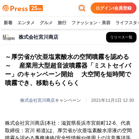
ログイン/会員登録
新着
エンタメ
グルメ
旅行
ファッション・美容
ライフスタ
株式会社宮川商店
リリース一覧
～厚労省が次亜塩素酸水の空間噴霧を認める
～ 産業用大型超音波噴霧器「ミストセイバ
ー」のキャンペーン開始 大空間を短時間で
噴霧でき、移動もらくらく
株式会社宮川商店
キャンペーン
2021年11月1日 12:30
株式会社宮川商店(本社：滋賀県長浜市宮前町12-6、代表
取締役：宮川 裕道)は、厚労省が次亜塩素酸水溶液の空間
噴霧を認める事務連絡(安全性情報や使用上の注意事項等