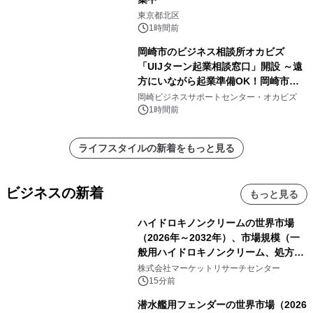
東京都北区
1時間前
岡崎市のビジネス相談所オカビズ
「UIJターン起業相談窓口」開設 ～遠
方にいながら起業準備OK！岡崎市を
挑戦者があつまるまちに～
岡崎ビジネスサポートセンター・オカビズ
1時間前
ライフスタイルの新着をもっと見る
ビジネスの新着
もっと見る
ハイドロキノンクリームの世界市場
（2026年～2032年）、市場規模（一
般用ハイドロキノンクリーム、処方用
ハイドロキノンクリーム）・分析レポ
株式会社マーケットリサーチセンター
ートを発表
15分前
潜水艦用フェンダーの世界市場（2026