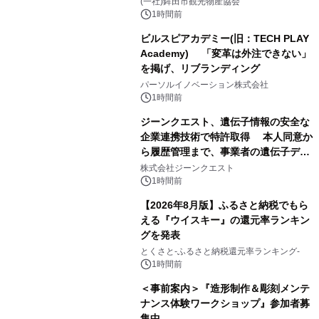
(一社)鉾田市観光物産協会
1時間前
ビルスピアカデミー(旧：TECH PLAY
Academy) 「変革は外注できない」
を掲げ、リブランディング
パーソルイノベーション株式会社
1時間前
ジーンクエスト、遺伝子情報の安全な
企業連携技術で特許取得 本人同意か
ら履歴管理まで、事業者の遺伝子デー
タ活用を支援
株式会社ジーンクエスト
1時間前
【2026年8月版】ふるさと納税でもら
える『ウイスキー』の還元率ランキン
グを発表
とくさと-ふるさと納税還元率ランキング-
1時間前
＜事前案内＞『造形制作＆彫刻メンテ
ナンス体験ワークショップ』参加者募
集中