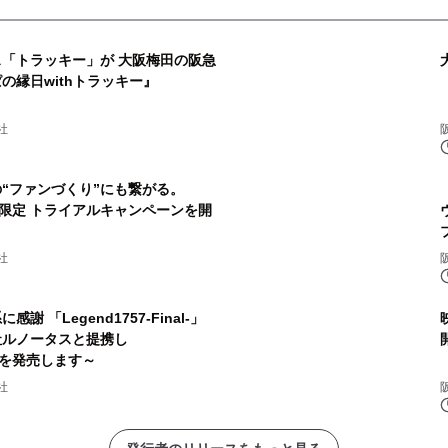
ス「トラッキー」が 大阪梅田の阪急
の縁日withトラッキー』
社
“ファンづくり”にも繋がる。
社限定 トライアルキャンペーンを開
社
 「Legend1757-Final-」
映
社ルノータスと提携し
計」を発売します～
社