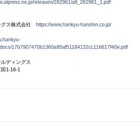
ww.atpress.ne.jp/releases/282961/att_282961_1.pdf
ングス株式会社
https://www.hankyu-hanshin.co.jp/
w.hankyu-
se/docs/17b7907470b1360a95af51184132cc116617f40e.pdf
ールディングス
16-1