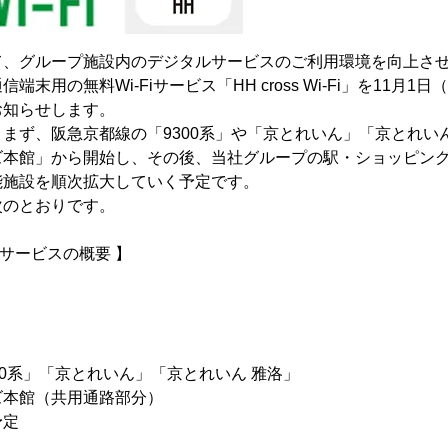
て、グループ施設内のデジタルサービスのご利用環境を向上さ
末用の無料Wi-Fiサービス「HH cross Wi-Fi」を11月
お知らせします。
まず、阪急京都線の「9300系」や「京とれいん」「京とれい
ズ本館」から開始し、その後、当社グループの駅・ショッピン
能施設を順次拡大していく予定です。
次のとおりです。
Fi」サービスの概要 】
）
00系」「京とれいん」「京とれいん 雅洛」
ズ本館（共用通路部分）
予定