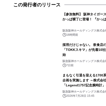
この発行者のリリース
【参加無料】 阪神タイガー
かっぱ横丁に登場！ 『かっぱ
阪急阪神ホールディングス株式会
16時間前
採用だけじゃない。 飲食店の
「TOKKスキマ」が先着10
始
阪急阪神ホールディングス株式会
7日前
まもなく引退を迎える1700系に感謝
企画を実施します ～株式会
「Legend1757記念腕時
阪急阪神ホールディングス株式会
2026年7月28日 15:45