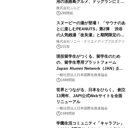
用の淡路島グルメ、ドッグランにミニ
2
プール グランピングとトレーラーハウ
株式会社ぷらど
スの2施設で
2時間前
スヌーピーの湯が登場！ 「サウナのあ
とに楽しむPEANUTS」第2弾 渋谷
の人気銭湯「改良湯」と期間限定のコ
3
ラボレーション サウナイキタイコラ
株式会社ソニー・クリエイティブプロダクツ
ボグッズも発売決定！
2日前
現役留学生がつくる、留学生のため
の、留学生専用プラットフォーム
Japan Alumni Network（JAN）β版
4
をリリース
一般社団法人日本国際化推進協会
16時間前
世界とつながる、日本をひらく。 創立
13周年、JAPI公式Webサイトを全面
リニューアル
5
一般社団法人日本国際化推進協会
16時間前
学園生活コミュニティ「キャラフレ」