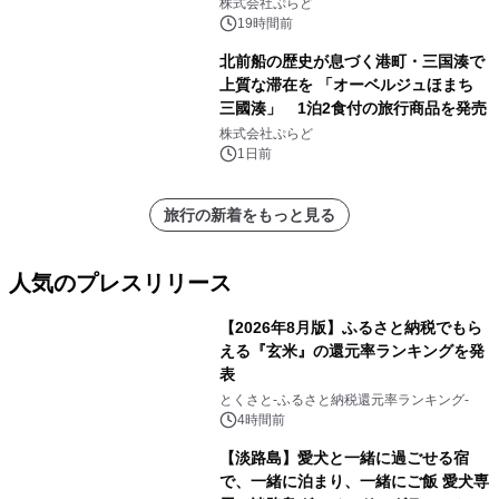
サウナも 「THE BOXY AWAJI」のお
株式会社ぷらど
得な素泊まり連泊プランで
19時間前
北前船の歴史が息づく港町・三国湊で
上質な滞在を 「オーベルジュほまち
三國湊」 1泊2食付の旅行商品を発売
株式会社ぷらど
1日前
旅行の新着をもっと見る
人気のプレスリリース
【2026年8月版】ふるさと納税でもら
える『玄米』の還元率ランキングを発
表
1
とくさと-ふるさと納税還元率ランキング-
4時間前
【淡路島】愛犬と一緒に過ごせる宿
で、一緒に泊まり、一緒にご飯 愛犬専