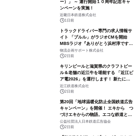
ー）」 ～ 運行開始１０周年記念キャ
ンペーンを実施！
近畿日本鉄道株式会社
1日前
トラックドライバー専門の求人情報サ
イト 「ブルル」がラジオCMを開始
MBSラジオ『ありがとう浜村淳です』
にて8月1日(土)より
物流企画サポート株式会社
2日前
キリンビールと滋賀県のクラフトビー
ル＆老舗の近江牛を堪能する 「近江ビ
ア電2026」を運行します！ 新たに
「長濱浪漫ビール」が参加！キリン一
近江鉄道株式会社
番搾り飲み放題が復活！
2日前
第20回「地球温暖化防止全国鉄道広告
キャンペーン」を開催！ エキから つ
づけエキからの物語。エコな鉄道とと
もに。
公益社団法人日本鉄道広告協会
2日前