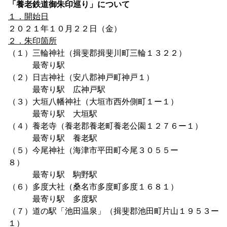
「養老鉄道御朱印巡り」について
１．開始日
２０２１年１０月２２日（金）
２．朱印箇所
（１）三輪神社（揖斐郡揖斐川町三輪１３２２）
最寄り駅
（２）日吉神社（安八郡神戸町神戸１）
最寄り駅 広神戸駅
（３）大垣八幡神社（大垣市西外側町１ー１）
最寄り駅 大垣駅
（４）養老寺（養老郡養老町養老公園１２７６ー１）
最寄り駅 養老駅
（５）今尾神社（海津市平田町今尾３０５５ー
８）
最寄り駅 駒野駅
（６）多度大社（桑名市多度町多度１６８１）
最寄り駅 多度駅
（７）道の駅「池田温泉」（揖斐郡池田町片山１９５３ー
１）