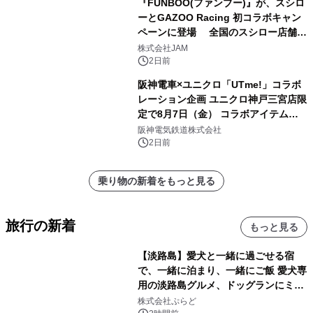
『FUNBOO(ファンブー)』が、スシロ
ーとGAZOO Racing 初コラボキャン
ペーンに登場 全国のスシロー店舗で
GR 4車種の FUNBOO(ミニカー)付き
株式会社JAM
メニューが展開されます
2日前
阪神電車×ユニクロ「UTme!」コラボ
レーション企画 ユニクロ神戸三宮店限
定で8月7日（金） コラボアイテムが
発売決定！
阪神電気鉄道株式会社
2日前
乗り物の新着をもっと見る
旅行の新着
もっと見る
【淡路島】愛犬と一緒に過ごせる宿
で、一緒に泊まり、一緒にご飯 愛犬専
用の淡路島グルメ、ドッグランにミニ
プール グランピングとトレーラーハウ
株式会社ぷらど