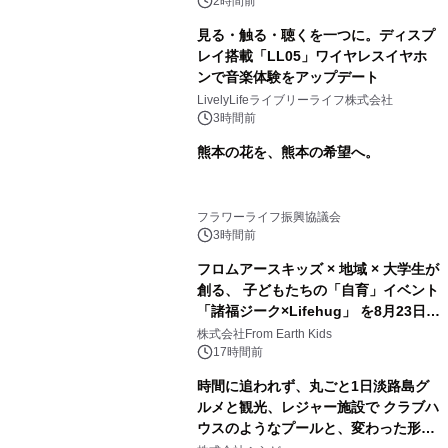
スの2施設で
2時間前
見る・触る・聴くを一つに。ディスプ
レイ搭載「LL05」ワイヤレスイヤホ
ンで音楽体験をアップデート
LivelyLifeライブリーライフ株式会社
3時間前
熊本の花を、熊本の希望へ。
フラワーライフ振興協議会
3時間前
フロムアースキッズ × 地域 × 大学生が
創る、 子どもたちの「自育」イベント
「諸福ジーク×Lifehug」 を8月23日
(日)開催
株式会社From Earth Kids
17時間前
時間に追われず、丸ごと1日淡路島グ
ルメと観光、レジャー施設で クラブハ
ウスのようなプールと、変わった形の