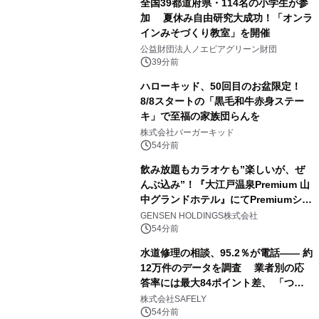
全国39都道府県・114名の小学生が参
加 夏休み自由研究大成功！「オンラ
インみそづくり教室」を開催
公益財団法人ノエビアグリーン財団
39分前
ハローキッド、50回目のお盆限定！
8/8スタートの「黒毛和牛赤身ステー
キ」で至福の家族団らんを
株式会社バーガーキッド
54分前
飲み放題もカラオケも”楽しいが、ぜ
んぶ込み”！『大江戸温泉Premium 山
中グランドホテル』にてPremiumシリ
ーズ初のオールインクルーシブ導入
GENSEN HOLDINGS株式会社
54分前
水道修理の相談、95.2％が電話―― 約
12万件のデータを調査 業者別の応
答率には最大84ポイント差、 「つな
がりやすさ」も選定基準に
株式会社SAFELY
54分前