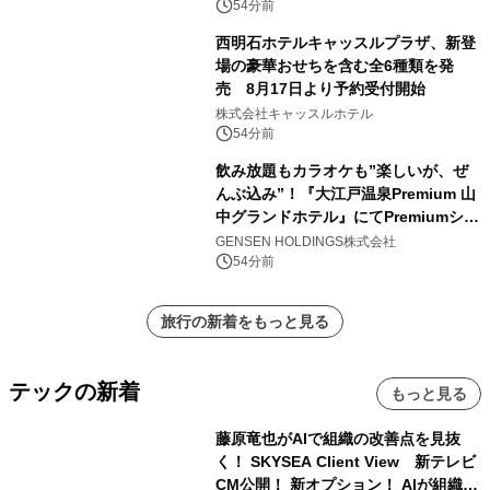
54分前
西明石ホテルキャッスルプラザ、新登
場の豪華おせちを含む全6種類を発
売 8月17日より予約受付開始
株式会社キャッスルホテル
54分前
飲み放題もカラオケも”楽しいが、ぜ
んぶ込み”！『大江戸温泉Premium 山
中グランドホテル』にてPremiumシリ
ーズ初のオールインクルーシブ導入
GENSEN HOLDINGS株式会社
54分前
旅行の新着をもっと見る
テックの新着
もっと見る
藤原竜也がAIで組織の改善点を見抜
く！ SKYSEA Client View 新テレビ
CM公開！ 新オプション！ AIが組織の