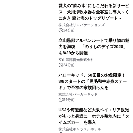
愛犬の"飲み水"にもこだわる新サービ
ス 犬用浄軟水器を全客室に導入～く
にさき 森と海のドッグリゾート～
株式会社リロバケーションズ
24分前
立山黒部アルペンルートで乗り物の魅
力を満喫 「のりものデイズ2026」
を8/29から開催
立山黒部貫光株式会社
24分前
ハローキッド、50回目のお盆限定！
8/8スタートの「黒毛和牛赤身ステー
キ」で至福の家族団らんを
株式会社バーガーキッド
54分前
USJや海遊館など大阪ベイエリア観光
がもっと身近に ホテル敷地内に「タ
イムズカー」を導入
株式会社キャッスルホテル