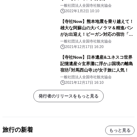
一般社団法人全国寺社観光協会
2022年1月2日 10:10
【寺社Now】熊本地震を乗り越えて！
雄大な阿蘇山の大パノラマ＆精進パン
がお出迎え！ビーガン対応の宿坊「了
廣寺」（熊本県南阿蘇村）
一般社団法人全国寺社観光協会
2021年12月17日 16:20
【寺社Now】日本遺産&ユネスコ世界
記憶遺産☆玄界灘に浮かぶ国境の離島
宿坊｢対馬西山寺｣が女子旅に人気！
一般社団法人全国寺社観光協会
2021年12月17日 16:10
発行者のリリースをもっと見る
旅行の新着
もっと見る