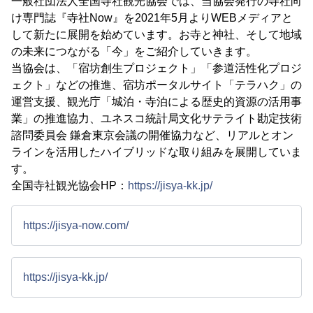
一般社団法人全国寺社観光協会では、当協会発行の寺社向
け専門誌『寺社Now』を2021年5月よりWEBメディアと
して新たに展開を始めています。お寺と神社、そして地域
の未来につながる「今」をご紹介していきます。
当協会は、「宿坊創生プロジェクト」「参道活性化プロジ
ェクト」などの推進、宿坊ポータルサイト「テラハク」の
運営支援、観光庁「城泊・寺泊による歴史的資源の活用事
業」の推進協力、ユネスコ統計局文化サテライト勘定技術
諮問委員会 鎌倉東京会議の開催協力など、リアルとオン
ラインを活用したハイブリッドな取り組みを展開していま
す。
全国寺社観光協会HP：
https://jisya-kk.jp/
https://jisya-now.com/
https://jisya-kk.jp/