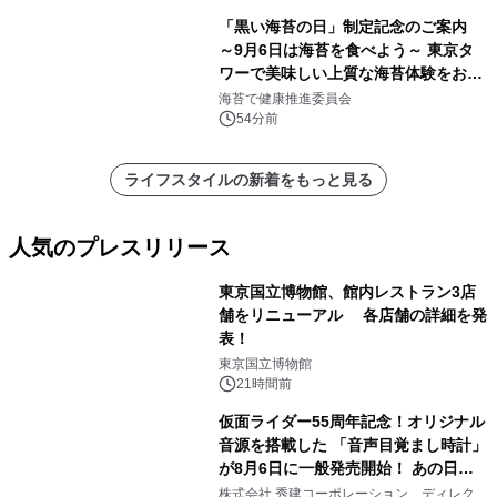
「黒い海苔の日」制定記念のご案内
～9月6日は海苔を食べよう～ 東京タ
ワーで美味しい上質な海苔体験をお届
けします！
海苔で健康推進委員会
54分前
ライフスタイルの新着をもっと見る
人気のプレスリリース
東京国立博物館、館内レストラン3店
舗をリニューアル 各店舗の詳細を発
表！
1
東京国立博物館
21時間前
仮面ライダー55周年記念！オリジナル
音源を搭載した 「音声目覚まし時計」
が8月6日に一般発売開始！ あの日の
2
大興奮が今甦る
株式会社 秀建コーポレーション ディレクト