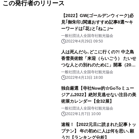
この発行者のリリース
【2022】GW(ゴールデンウィーク)必
見｢御朱印｣関連おすすめ記事8選〜キ
ーワードは｢花｣と｢ねこ｣〜
一般社団法人全国寺社観光協会
2022年4月29日 09:50
人は死んだら､どこに行くの?! 中之島
香雪美術館「来迎（らいごう） たいせ
つな人との別れのために」開幕（2022
年4月9日〜5月22日）
一般社団法人全国寺社観光協会
2022年4月13日 18:00
独自厳選【寺社Now的☆GoToミュー
ジアム2022】絶対見逃せない注目の美
術展カレンダー【全32展】
一般社団法人全国寺社観光協会
2022年1月7日 10:00
速報！【2022元旦に読まれた記事トッ
プテン】 年の初めに人は何を思い､願
う?!【ランキング分析】