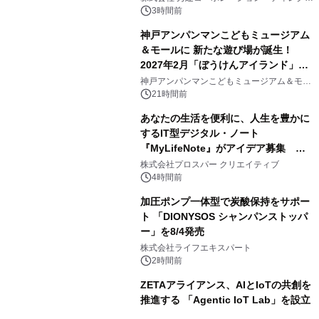
アートギャラリー
3時間前
神戸アンパンマンこどもミュージアム
＆モールに 新たな遊び場が誕生！
2027年2月「ぼうけんアイランド」が
3
オープン
神戸アンパンマンこどもミュージアム＆モー
ル
21時間前
あなたの生活を便利に、人生を豊かに
するIT型デジタル・ノート
『MyLifeNote』がアイデア募集 優
4
秀賞100名に1年間無償試用
株式会社プロスパー クリエイティブ
4時間前
加圧ポンプ一体型で炭酸保持をサポー
ト 「DIONYSOS シャンパンストッパ
ー」を8/4発売
5
株式会社ライフエキスパート
2時間前
ZETAアライアンス、AIとIoTの共創を
推進する 「Agentic IoT Lab」を設立