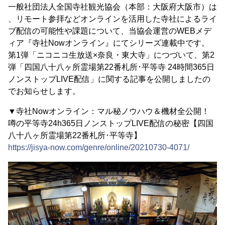
一般社団法人全国寺社観光協会（本部：大阪府大阪市）は
、リモート参拝などオンラインを活用した寺社によるライ
ブ配信の可能性や課題について、当協会運営のWEBメデ
ィア『寺社Nowオンライン』にてシリーズ連載中です。
第1弾「ニコニコ生放送×奈良・東大寺」につづいて、第2
弾「四国八十八ヶ所霊場第22番札所･平等寺 24時間365日
ノンストップLIVE配信」に関する記事を公開しましたの
でお知らせします。
▼寺社Nowオンライン：マル秘ノウハウ＆機材全公開！
噂の平等寺24h365日ノンストップLIVE配信の秘密【四国
八十八ヶ所霊場第22番札所･平等寺】
https://jisya-now.com/genre/online/20210730-4071/