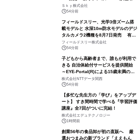
業務実態を分析し労務改善を支援。 藤
Ｓｋｙ株式会社
原竜也メイキング動画公開 「もしAIが
54分前
自分を分析したら、すぐ休めと言われ
フィールドスリー、光学3倍ズーム搭
る自信がある」「昨年の夏はカブトム
載モデルと 水深10m防水モデルのデジ
シを捕まえたり、虫と戦ったり…」
タルカメラ2機種を8月7日発売 有効
約1300万画素、用途別に選べるコンデ
フィールドスリー株式会社
ジ新登場
54分前
子どもから高齢者まで、誰もが利用で
きる 自治体給付サービスを提供開始
～EYE-Portal(R)による15歳未満の本
人認証と デジタルデバイド対策で実現
株式会社NTTデータ関西
～
54分前
【多忙な先生方の「学び」をアップデ
ート】 すき間時間で学べる『学習評価
講座』全7回がついに完結！
株式会社エデュテクノロジー
1時間前
創業56年の食品卸が初の直販へ 厳
選おつまみの新ブランド「ええもん