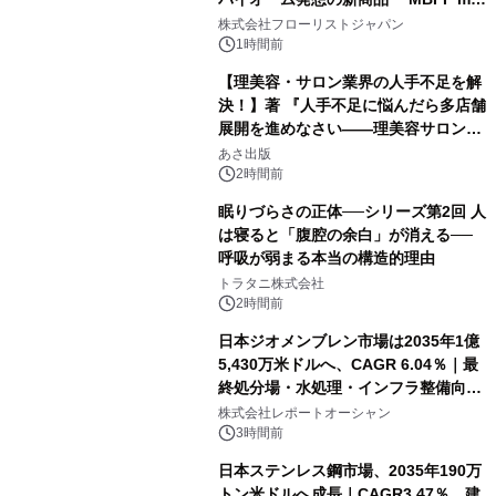
クレンジングPRO」を2026年8月6日
株式会社フローリストジャパン
発売
1時間前
【理美容・サロン業界の人手不足を解
決！】著 『人手不足に悩んだら多店舗
展開を進めなさい――理美容サロン
「多店舗展開」の教科書』2026年8月
あさ出版
24日（月）発売
2時間前
眠りづらさの正体──シリーズ第2回 人
は寝ると「腹腔の余白」が消える──
呼吸が弱まる本当の構造的理由
トラタニ株式会社
2時間前
日本ジオメンブレン市場は2035年1億
5,430万米ドルへ、CAGR 6.04％｜最
終処分場・水処理・インフラ整備向け
需要拡大
株式会社レポートオーシャン
3時間前
日本ステンレス鋼市場、2035年190万
トン米ドルへ成長｜CAGR3.47％、建