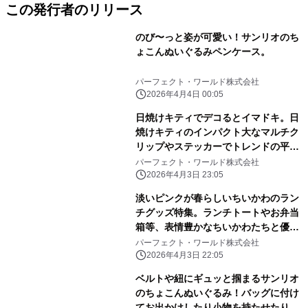
この発行者のリリース
のび〜っと姿が可愛い！サンリオのち
ょこんぬいぐるみペンケース。
パーフェクト・ワールド株式会社
2026年4月4日 00:05
日焼けキティでデコるとイマドキ。日
焼けキティのインパクト大なマルチク
リップやステッカーでトレンドの平成
レトロ感ばっちりです。
パーフェクト・ワールド株式会社
2026年4月3日 23:05
淡いピンクが春らしいちいかわのラン
チグッズ特集。ランチトートやお弁当
箱等、表情豊かなちいかわたちと優し
いピンク色に心和む
パーフェクト・ワールド株式会社
2026年4月3日 22:05
ベルトや紐にギュッと掴まるサンリオ
のちょこんぬいぐるみ！バッグに付け
てお出かけしたり小物を持たせたりと