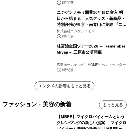
1時間前
ニジゲンノモリ開業10年目に突入 明
日から始まる！人気グッズ・新商品・
特別任務が東京・南青山に集結 『ニジ
ゲンノモリ POPUPストア in Annex
株式会社ニジゲンノモリ
Aoyama』
1時間前
桂宮治全国ツアー2026 ～ Remember
Miyaji～ 三原市公演開催
広島ホームテレビ HOMEイベントセンター
1時間前
エンタメの新着をもっと見る
ファッション・美容の新着
もっと見る
【MBFF】マイクロバイオームという
クレンジングの新しい提案 マイクロ
バイオーム発想の新商品 「MBFF mb