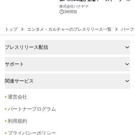
6
ギミックが融合した 大人の体験型パズ
株式会社ハナヤマ
ルが8月7日(金)12時より先行予約受付
3時間前
開始～
トップ
エンタメ・カルチャーのプレスリリース一覧
パーフ
プレスリリース配信
サポート
関連サービス
•
運営会社
•
パートナープログラム
•
利用規約
•
プライバシーポリシー