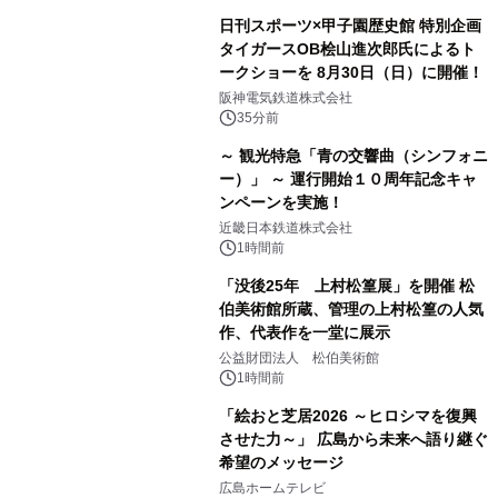
日刊スポーツ×甲子園歴史館 特別企画
タイガースOB桧山進次郎氏によるト
ークショーを 8月30日（日）に開催！
阪神電気鉄道株式会社
35分前
～ 観光特急「青の交響曲（シンフォニ
ー）」 ～ 運行開始１０周年記念キャ
ンペーンを実施！
近畿日本鉄道株式会社
1時間前
「没後25年 上村松篁展」を開催 松
伯美術館所蔵、管理の上村松篁の人気
作、代表作を一堂に展示
公益財団法人 松伯美術館
1時間前
「絵おと芝居2026 ～ヒロシマを復興
させた力～」 広島から未来へ語り継ぐ
希望のメッセージ
広島ホームテレビ