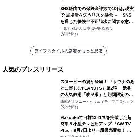
SNS経由での保険金詐欺で10代は現実
で 居場所を失うリスク懸念 ～「SNS
を通じた保険金不正請求に関する意識
調査」を実施、 認知度の低さも浮き彫
一般社団法人 日本損害保険協会
りに～
1時間前
ライフスタイルの新着をもっと見る
人気のプレスリリース
スヌーピーの湯が登場！ 「サウナのあ
とに楽しむPEANUTS」第2弾 渋谷
の人気銭湯「改良湯」と期間限定のコ
1
ラボレーション サウナイキタイコラ
株式会社ソニー・クリエイティブプロダクツ
ボグッズも発売決定！
3時間前
Makuakeで目標1341％を突破した超
簡単＆小型テレビ用アンプ 「SW TV
Plus」8月7日より一般販売開始！ ケ
2
ーブル1本つなぐだけ、テレビの音が