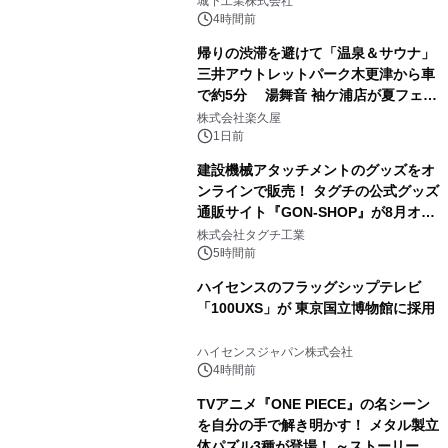
城下工業株式会社
ぐっと豊かに
4時間前
帰りの渋滞を避けて「温泉＆サウナ」
三井アウトレットパーク木更津から車
で約5分 湯舞音 袖ケ浦店が夏フェア
3
メニューを提供
株式会社楽久屋
1日前
建設機械アタッチメントのグッズをオ
ンラインで販売！ タグチの公式グッズ
通販サイト『GON-SHOP』が8月オー
4
プン
株式会社タグチ工業
5時間前
ハイセンスのフラッグシップテレビ
「100UXS」が 東京国立博物館に採用
5
ハイセンスジャパン株式会社
4時間前
TVアニメ『ONE PIECE』の名シーン
を自分の手で解き明かす！ メタル製立
体パズル3種が登場！ ～ストーリーと