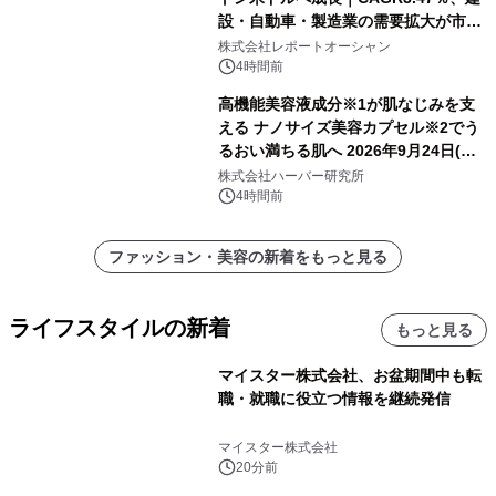
設・自動車・製造業の需要拡大が市場
を牽引
株式会社レポートオーシャン
4時間前
高機能美容液成分※1が肌なじみを支
える ナノサイズ美容カプセル※2でう
るおい満ちる肌へ 2026年9月24日(木)
よりリニューアル新発売 『ディープモ
株式会社ハーバー研究所
イストセラム』
4時間前
ファッション・美容の新着をもっと見る
ライフスタイルの新着
もっと見る
マイスター株式会社、お盆期間中も転
職・就職に役立つ情報を継続発信
マイスター株式会社
20分前