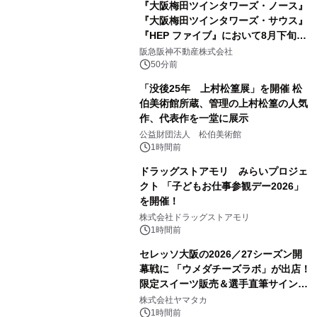
『大阪梅田ツインタワーズ・ノース』
『大阪梅田ツインタワーズ・サウス』
『HEP ファイブ』において8月下旬か
ら 「オフサイト型コーポレートPPA」
阪急阪神不動産株式会社
による 再生可能エネルギー電力の使用
50分前
を開始します
「没後25年 上村松篁展」を開催 松
伯美術館所蔵、管理の上村松篁の人気
作、代表作を一堂に展示
公益財団法人 松伯美術館
1時間前
ドラッグストアモリ みらいプロジェ
クト 「子どもお仕事参観デー2026」
を開催！
株式会社ドラッグストアモリ
1時間前
セレッソ大阪の2026／27シーズン開
幕戦に 「ウメダチーズラボ」が出店！
限定スイーツ販売＆選手直筆サイング
ッズが当たる抽選会を 8月8日に開催
株式会社ヤマタカ
1時間前