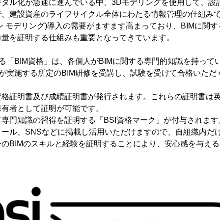
ジタル化が急速に進んでいる中、3Dモデリングを使用して、設
、建設資産のライフサイクル全体にわたる情報管理の仕組みであ
ン モデリング)導入の需要がますます高まっており、BIMに関
力量を証明する仕組みも重要となってきています。
する「BIM資格」は、各個人がBIMに関する専門的知識を持っ
Iが実施する所定のBIM研修を受講し、試験を受けて合格いた
資格証明書及び成績証明書が発行されます。これらの証明書は
保有者として証明が可能です。
専門知識の習得を証明する「BSI資格マーク」が付与されま
ィール、SNSなどに掲載し活用いただけますので、自組織内だ
のBIMのスキルと経験を証明することにより、安心感を与え