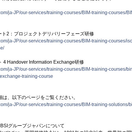
com/ja-JP/our-services/training-courses/BIM-training-courses/B
9650 パート2：プロジェクトデリバリーフェーズ研修
om/ja-JP/our-services/training-courses/BIM-training-courses/iso
se/
 4 Handover Information Exchange研修
com/ja-JP/our-services/training-courses/BIM-training-courses/bi
-exchange-training-course
詳細は、以下のページをご覧ください。
om/ja-JP/our-services/training-courses/BIM-training-solutions/bi
)とBSIグループジャパンについて