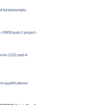
IM-fundamentals-
-19650-part-2-project-
m-bs-1192-part-4-
m-qualifications/