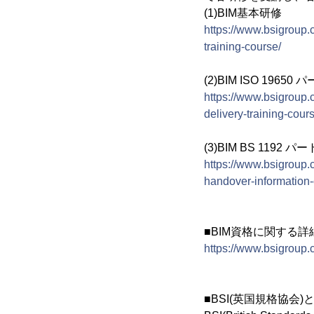
(1)BIM基本研修
https://www.bsigroup.
training-course/
(2)BIM ISO 1
https://www.bsigroup.c
delivery-training-cour
(3)BIM BS 1192 パート
https://www.bsigroup.
handover-information
■BIM資格に関する
https://www.bsigroup.c
■BSI(英国規格協会