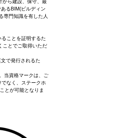
計から建設、保守、最
るBIM(ビルディン
する専門知識を有した人
ていることを証明するた
だくことでご取得いただ
英文で発行されるた
す。当資格マークは、ご
けでなく、ステークホ
ることが可能となりま