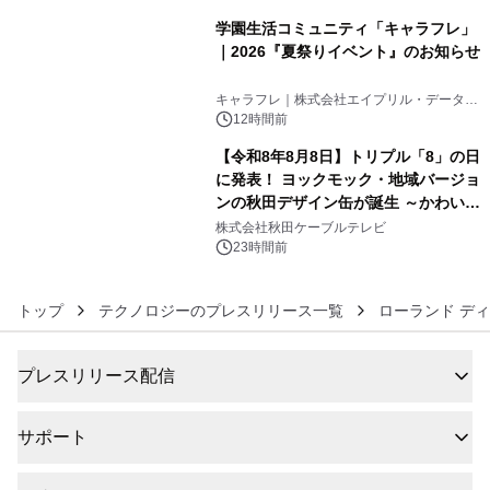
学園生活コミュニティ「キャラフレ」
｜2026『夏祭りイベント』のお知らせ
5
キャラフレ｜株式会社エイプリル・データ・
デザインズ
12時間前
【令和8年8月8日】トリプル「8」の日
に発表！ ヨックモック・地域バージョ
ンの秋田デザイン缶が誕生 ～かわいい
6
秋田犬の子犬と秋田の四季と名所を巡
株式会社秋田ケーブルテレビ
るパッケージ～ 9月1日(火)秋田県内で
23時間前
販売開始
トップ
テクノロジーのプレスリリース一覧
ローランド ディ
プレスリリース配信
サポート