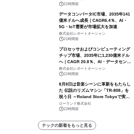
21時間前
データコンバータIC市場、2035年141
億米ドルへ成長｜CAGR6.4％、AI・
5G・IoT需要が市場拡大を加速
株式会社レポートオーシャン
21時間前
プロセッサおよびコンピューティング
チップ市場、2035年に1,230億米ドル
へ｜CAGR 20.8％、AI・データセンタ
ー需要が成長を牽引
株式会社レポートオーシャン
21時間前
8月8日は音楽シーンに革新をもたらし
た 伝説のリズムマシン「TR-808」を
祝う日 ～Roland Store Tokyoで実機
を展示しての 記念キャンペーンを開
ローランド株式会社
催 英国ラジオ「NTS」の 特別プログ
22時間前
ラムや、「TR-808」を愛する伝説的
アーティストを フィーチャーしたアニ
テックの新着をもっと見る
メーションを公開～