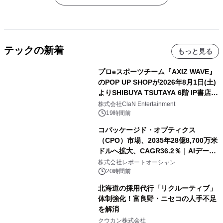
テックの新着
もっと見る
プロeスポーツチーム『AXIZ WAVE』
のPOP UP SHOPが2026年8月1日(土)
よりSHIBUYA TSUTAYA 6階 IP書店で
開催決定！！
株式会社ClaN Entertainment
19時間前
コパッケージド・オプティクス
（CPO）市場、2035年28億8,700万米
ドルへ拡大、CAGR36.2％｜AIデータ
センター・高速光通信需要が成長を加
株式会社レポートオーシャン
速
20時間前
北海道の採用代行「リクルーティブ」
体制強化！富良野・ニセコの人手不足
を解消
クウカン株式会社