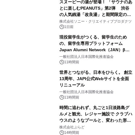
スヌーピーの湯が登場！ 「サウナのあ
とに楽しむPEANUTS」第2弾 渋谷
の人気銭湯「改良湯」と期間限定のコ
1
ラボレーション サウナイキタイコラ
株式会社ソニー・クリエイティブプロダクツ
ボグッズも発売決定！
1日前
現役留学生がつくる、留学生のため
の、留学生専用プラットフォーム
Japan Alumni Network（JAN）β版
2
をリリース
一般社団法人日本国際化推進協会
11時間前
世界とつながる、日本をひらく。 創立
13周年、JAPI公式Webサイトを全面
リニューアル
3
一般社団法人日本国際化推進協会
11時間前
時間に追われず、丸ごと1日淡路島グ
ルメと観光、レジャー施設で クラブハ
ウスのようなプールと、変わった形の
4
サウナも 「THE BOXY AWAJI」のお
株式会社ぷらど
得な素泊まり連泊プランで
14時間前