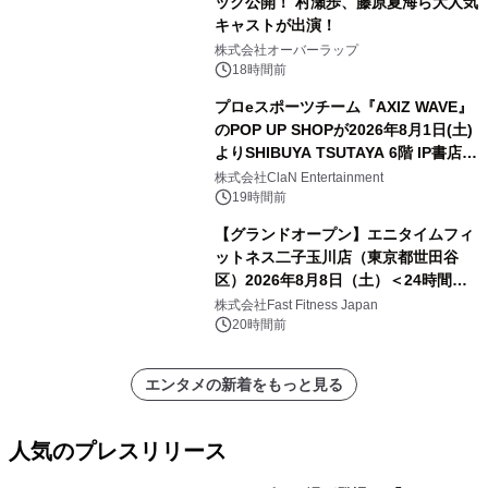
ック公開！ 村瀬歩、藤原夏海ら大人気
キャストが出演！
株式会社オーバーラップ
18時間前
プロeスポーツチーム『AXIZ WAVE』
のPOP UP SHOPが2026年8月1日(土)
よりSHIBUYA TSUTAYA 6階 IP書店で
開催決定！！
株式会社ClaN Entertainment
19時間前
【グランドオープン】エニタイムフィ
ットネス二子玉川店（東京都世田谷
区）2026年8月8日（土）＜24時間年
中無休のフィットネスジム＞
株式会社Fast Fitness Japan
20時間前
エンタメの新着をもっと見る
人気のプレスリリース