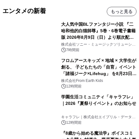
エンタメの新着
もっと見る
大人気中国BLファンタジー小説 『二
哈和他的白猫師尊』5巻・6巻電子書籍
版 2026年8月9日（日）より順次配信
開始
株式会社ソニー・ミュージックソリューショ
ンズ
7時間前
フロムアースキッズ × 地域 × 大学生が
創る、 子どもたちの「自育」イベント
「諸福ジーク×Lifehug」 を8月23日
(日)開催
株式会社From Earth Kids
12時間前
学園生活コミュニティ「キャラフレ」
｜2026『夏祭りイベント』のお知らせ
キャラフレ｜株式会社エイプリル・データ・
デザインズ
12時間前
『8歳から始める魔法学』ボイスコミ