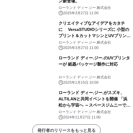
ン新登場。
ローランド ディー.ジー.株式会社
2025年3月27日 11:00
クリエイティブなアイデアをカタチ
に VersaSTUDIOシリーズに 小型の
プリント＆カットマシンとUVプリンタ
ーが新登場
ローランド ディー.ジー.株式会社
2025年3月27日 11:00
ローランド ディー.ジー.のUVプリンタ
ーが 紙器パッケージ製作に対応
ローランド ディー.ジー.株式会社
2025年1月15日 10:00
ローランド ディー.ジー.がスズキ、
ALTILANと共同イベントを開催 「浜
松から宇宙へ ～スペースジムニーで飛
びだす宇宙の旅～ 」
ローランド ディー.ジー.株式会社
2024年11月27日 11:00
発行者のリリースをもっと見る