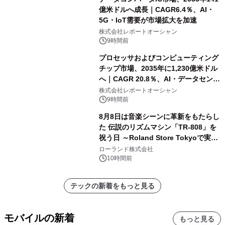
億米ドルへ成長｜CAGR6.4％、AI・
5G・IoT需要が市場拡大を加速
株式会社レポートオーシャン
9時間前
プロセッサおよびコンピューティング
チップ市場、2035年に1,230億米ドル
へ｜CAGR 20.8％、AI・データセンタ
ー需要が成長を牽引
株式会社レポートオーシャン
9時間前
8月8日は音楽シーンに革新をもたらし
た 伝説のリズムマシン「TR-808」を
祝う日 ～Roland Store Tokyoで実機
を展示しての 記念キャンペーンを開
ローランド株式会社
催 英国ラジオ「NTS」の 特別プログ
10時間前
ラムや、「TR-808」を愛する伝説的
アーティストを フィーチャーしたアニ
テックの新着をもっと見る
メーションを公開～
モバイルの新着
もっと見る