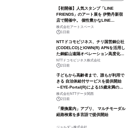
【初開催】人気スタンプ「LINE
FRIENDS」のアート展を 伊勢丹新宿
店で開催中。 個性豊かなLINE
FRIENDSの仲間たちが インテリアア
株式会社アートスペース
ートとして新たな魅力を発信。
1日前
NTTドコモビジネス、チリ国営銅公社
(CODELCO)とIOWN(R) APNを活用し
た銅鉱山遠隔オペレーション高度化に
向けた調査・実証を開始
NTTドコモビジネス株式会社
2日前
子どもから高齢者まで、誰もが利用で
きる 自治体給付サービスを提供開始
～EYE-Portal(R)による15歳未満の本
人認証と デジタルデバイド対策で実現
株式会社NTTデータ関西
～
2日前
「乗換案内」アプリ、 マルチモーダル
経路検索を多言語で提供開始
ジョルダン株式会社