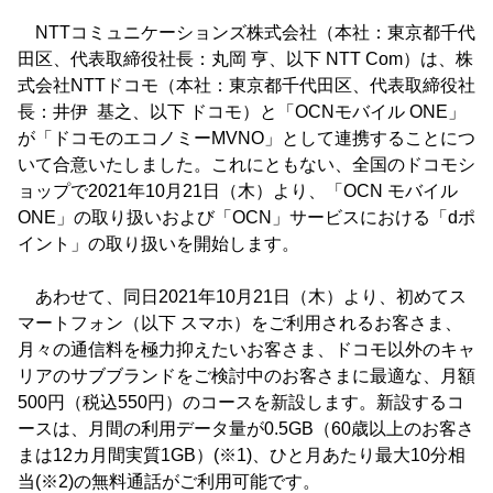
NTTコミュニケーションズ株式会社（本社：東京都千代
田区、代表取締役社長：丸岡 亨、以下 NTT Com）は、株
式会社NTTドコモ（本社：東京都千代田区、代表取締役社
長：井伊 基之、以下 ドコモ）と「OCNモバイル ONE」
が「ドコモのエコノミーMVNO」として連携することにつ
いて合意いたしました。これにともない、全国のドコモシ
ョップで2021年10月21日（木）より、「OCN モバイル
ONE」の取り扱いおよび「OCN」サービスにおける「dポ
イント」の取り扱いを開始します。
あわせて、同日2021年10月21日（木）より、初めてス
マートフォン（以下 スマホ）をご利用されるお客さま、
月々の通信料を極力抑えたいお客さま、ドコモ以外のキャ
リアのサブブランドをご検討中のお客さまに最適な、月額
500円（税込550円）のコースを新設します。新設するコ
ースは、月間の利用データ量が0.5GB（60歳以上のお客さ
まは12カ月間実質1GB）(※1)、ひと月あたり最大10分相
当(※2)の無料通話がご利用可能です。