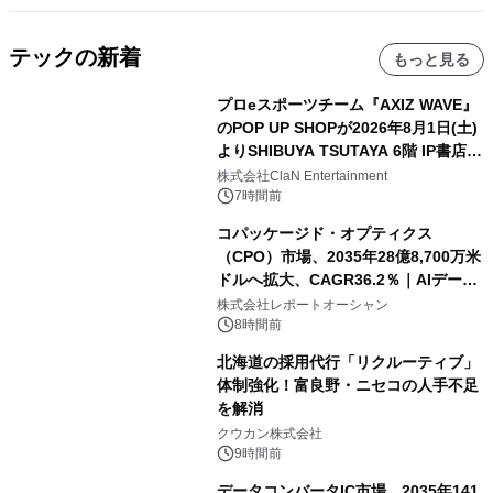
テックの新着
もっと見る
プロeスポーツチーム『AXIZ WAVE』
のPOP UP SHOPが2026年8月1日(土)
よりSHIBUYA TSUTAYA 6階 IP書店で
開催決定！！
株式会社ClaN Entertainment
7時間前
コパッケージド・オプティクス
（CPO）市場、2035年28億8,700万米
ドルへ拡大、CAGR36.2％｜AIデータ
センター・高速光通信需要が成長を加
株式会社レポートオーシャン
速
8時間前
北海道の採用代行「リクルーティブ」
体制強化！富良野・ニセコの人手不足
を解消
クウカン株式会社
9時間前
データコンバータIC市場、2035年141