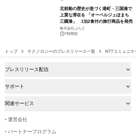
ラムや、「TR-808」を愛する伝説的
北前船の歴史が息づく港町・三国湊で
アーティストを フィーチャーしたアニ
上質な滞在を 「オーベルジュほまち
メーションを公開～
三國湊」 1泊2食付の旅行商品を発売
6
株式会社ぷらど
7時間前
トップ
テクノロジーのプレスリリース一覧
NTTコミュニ
プレスリリース配信
サポート
関連サービス
•
運営会社
•
パートナープログラム