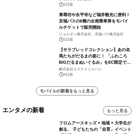
2日前
東尋坊や永平寺など福井観光に便利！
京福バスの6種の企画乗車券をモバイ
ルチケットで販売開始
ジョルダン株式会社、京福バス株式会社
2日前
【サラブレッドコレクション】あの名
馬たちがだるまの姿に！ 「ふわころ
BIGだるまぬいぐるみ」をEC限定で受
注販売開始
株式会社エスケイジャパン
4日前
モバイルの新着をもっと見る
エンタメの新着
もっと見る
フロムアースキッズ × 地域 × 大学生が
創る、 子どもたちの「自育」イベント