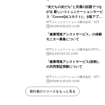
“友だちの友だち”と共通の話題でつな
がる 新しいコミュニケーションサービ
ス「ConneQt(コネクト)」 β版アプリ
のトライアルを実施
NTTコミュニケーションズ株式会社、NTTレ
ゾナント株式会社
2013年10月22日 11:00
「健康増進アシストサービス」の体験
モニター募集について
NTTコミュニケーションズ株式会社 NTTレゾ
ナント株式会社 foo.log株式会社
2011年2月17日 15:00
「健康増進アシストサービス(仮称)」
の共同実証実験について
NTTコミュニケーションズ株式会社、NTTレ
ゾナント株式会社、foo.log株式会社
2010年11月22日 15:00
発行者のリリースをもっと見る