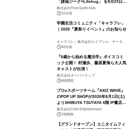
「諸福ジーク×Lifehug」 を8月23日
(日)開催
株式会社From Earth Kids
10分前
学園生活コミュニティ「キャラフレ」
｜2026『夏祭りイベント』のお知らせ
キャラフレ｜株式会社エイプリル・データ・
デザインズ
40分前
『8歳から始める魔法学』ボイスコミ
ック公開！ 村瀬歩、藤原夏海ら大人気
キャストが出演！
株式会社オーバーラップ
6時間前
プロeスポーツチーム『AXIZ WAVE』
のPOP UP SHOPが2026年8月1日(土)
よりSHIBUYA TSUTAYA 6階 IP書店で
開催決定！！
株式会社ClaN Entertainment
7時間前
【グランドオープン】エニタイムフィ