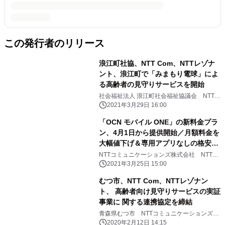
この発行者のリリース
浪江町社協、NTT Com、NTTレゾナ
ント、浪江町で「みまもり電球」によ
る高齢者の見守りサービスを開始
社会福祉法人 浪江町社会福祉協議会 NTTコ
ミュニケーションズ株式会社 NTTレゾナン
2021年3月29日 16:00
ト株式会社
「OCN モバイル ONE」の新料金プラ
ン、4月1日から提供開始／月額料金を
大幅値下げ＆専用アプリなしの格安通
話でグッとお得に！
NTTコミュニケーションズ株式会社 NTTレ
ゾナント株式会社
2021年3月25日 15:00
むつ市、NTT Com、NTTレゾナン
ト、 高齢者向け見守りサービスの実証
事業に 関する連携協定を締結
青森県むつ市 NTTコミュニケーションズ株
式会社 NTTレゾナント株式会社
2020年2月12日 14:15