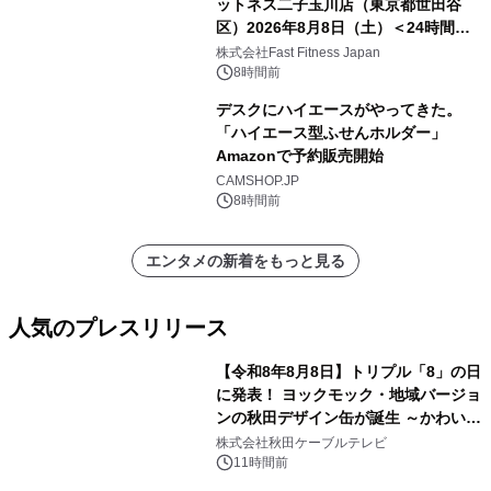
ットネス二子玉川店（東京都世田谷
区）2026年8月8日（土）＜24時間年
中無休のフィットネスジム＞
株式会社Fast Fitness Japan
8時間前
デスクにハイエースがやってきた。
「ハイエース型ふせんホルダー」
Amazonで予約販売開始
CAMSHOP.JP
8時間前
エンタメの新着をもっと見る
人気のプレスリリース
【令和8年8月8日】トリプル「8」の日
に発表！ ヨックモック・地域バージョ
ンの秋田デザイン缶が誕生 ～かわいい
1
秋田犬の子犬と秋田の四季と名所を巡
株式会社秋田ケーブルテレビ
るパッケージ～ 9月1日(火)秋田県内で
11時間前
販売開始