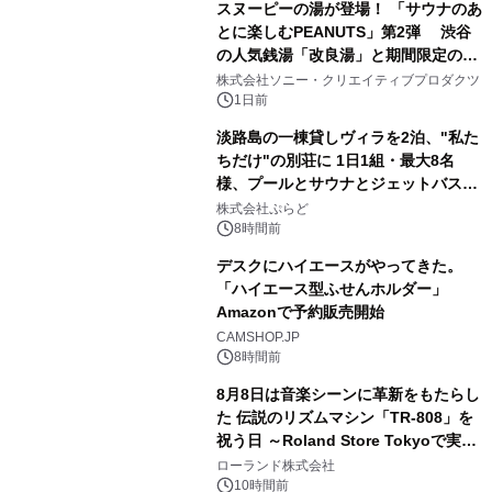
スヌーピーの湯が登場！ 「サウナのあ
とに楽しむPEANUTS」第2弾 渋谷
の人気銭湯「改良湯」と期間限定のコ
2
ラボレーション サウナイキタイコラ
株式会社ソニー・クリエイティブプロダクツ
ボグッズも発売決定！
1日前
淡路島の一棟貸しヴィラを2泊、"私た
ちだけ"の別荘に 1日1組・最大8名
様、プールとサウナとジェットバス付
3
きで Villa Mon Temps AWAJIの連泊
株式会社ぷらど
素泊りプラン
8時間前
デスクにハイエースがやってきた。
「ハイエース型ふせんホルダー」
Amazonで予約販売開始
4
CAMSHOP.JP
8時間前
8月8日は音楽シーンに革新をもたらし
た 伝説のリズムマシン「TR-808」を
祝う日 ～Roland Store Tokyoで実機
5
を展示しての 記念キャンペーンを開
ローランド株式会社
催 英国ラジオ「NTS」の 特別プログ
10時間前