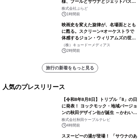
様、プールとサウナとジェットバス付
きで Villa Mon Temps AWAJIの連泊
株式会社ぷらど
素泊りプラン
1時間前
映画史を変えた旋律が、名場面ととも
に甦る。スクリーン×オーケストラで
体感するジョン・ウィリアムズの世
界。ジョン・ウィリアムズ：シネマ・
（株）キョードーメディアス
スペクタキュラー・コンサート 開催決
2時間前
定！
旅行の新着をもっと見る
人気のプレスリリース
【令和8年8月8日】トリプル「8」の日
に発表！ ヨックモック・地域バージョ
ンの秋田デザイン缶が誕生 ～かわいい
1
秋田犬の子犬と秋田の四季と名所を巡
株式会社秋田ケーブルテレビ
るパッケージ～ 9月1日(火)秋田県内で
4時間前
販売開始
スヌーピーの湯が登場！ 「サウナのあ