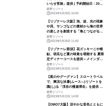
いらせ苔旅」提供 | 予約開始日：2023
年6月13日／期間：2023年6月24日〜
星野リゾート
2024年6月19日
2023年5月29日 10:00
【リゾナーレ大阪】泡、波、光の現象
や貝、サンゴなどの素材から海の世界
の楽しさを創造する「海とつながるア
トリエ」誕生｜期間：2023年6月1
星野リゾート
日〜9月30日
2023年5月26日 11:00
【リゾナーレ那須】花ズッキーニや稚
鮎、胡瓜など夏の味覚を堪能する 夏限
定ディナーコースを提供～メインダイ
ニング「OTTO SETTE(オットセッテ)
星野リゾート
NASU(ナス)」のフルコース～| 期間：
2023年5月25日 10:00
2023年6月21日～9月15日
【星のやグーグァン】スロートラベル
で、爽涼な沐暑(ムース―)リゾートを
識(し)る「渓谷の慢遊滞在」を提供 ～
森林散策や川辺のピクニックで谷關(グ
星野リゾート
ーグァン)と「つながる」2泊3日の滞
2023年5月23日 14:00
在プログラム～｜期間：2023年7月1
【OMO7大阪】涼やかな音色とともに