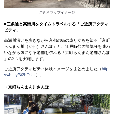
ご近所マップイメージ
■三条通と高瀬川をタイムトラベルする「ご近所アクティ
ビティ」
高瀬川沿いを歩きながら京都の街の成り立ちを知る「京町
らんまん川（かわ）さんぽ」と、江戸時代の旅気分を味わ
いながら気になる老舗を訪れる「京町らんまん老舗さんぽ
」の2つを実施します。
ご近所アクティビティ体験イメージをまとめました（
http
s://bit.ly/3t2bOUU
）。
・京町らんまん川さんぽ