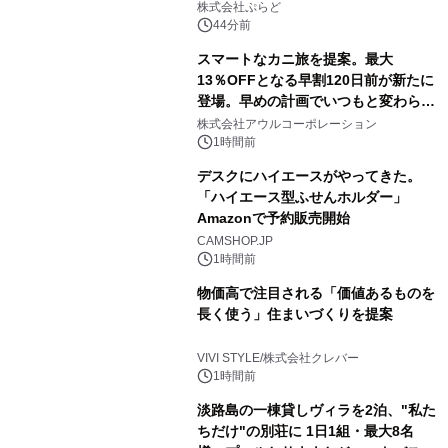
株式会社ぷらど
44分前
スマートなカニ旅を提案。最大
13％OFFとなる早割120日前が新たに
登場。早めの計画でいつもと変わらぬ
大人の冬旅を。ー夕日ヶ浦温泉「佳松
株式会社アウルコーポレーション
苑 別邸ふうか」ー
1時間前
デスクにハイエースがやってきた。
「ハイエース型ふせんホルダー」
Amazonで予約販売開始
CAMSHOP.JP
1時間前
物価高で注目される「価値あるものを
長く使う」住まいづくりを提案
VIVI STYLE/株式会社クレバー
1時間前
淡路島の一棟貸しヴィラを2泊、"私た
ちだけ"の別荘に 1日1組・最大8名