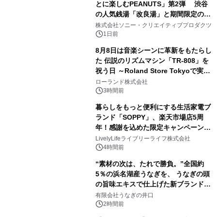
とに楽しむPEANUTS」第2弾 渋谷
の人気銭湯「改良湯」と期間限定のコ
2
ラボレーション サウナイキタイコラ
株式会社ソニー・クリエイティブプロダクツ
ボグッズも発売決定！
1日前
8月8日は音楽シーンに革新をもたらし
た 伝説のリズムマシン「TR-808」を
祝う日 ～Roland Store Tokyoで実機
3
を展示しての 記念キャンペーンを開
ローランド株式会社
催 英国ラジオ「NTS」の 特別プログ
3時間前
ラムや、「TR-808」を愛する伝説的
暮らしをもっと便利にする生活家電ブ
アーティストを フィーチャーしたアニ
ランド「SOPPY」、楽天市場店5周
メーションを公開～
年！感謝を込めた限定キャンペーンを
4
8月10日より開催
LivelyLifeライブリーライフ株式会社
4時間前
“素材の次は、たれで勝負。”全国約
5％の浜名湖産うなぎを、 うなぎの頭
の旨味エキスで仕上げた新ブランド
5
「井口の誉」誕生
有限会社うなぎの井口
2時間前