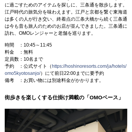
に過ごすためのアイテムを探しに、三条通を散歩します。
江戸時代の旅気分を味わえます。江戸と京都を繋ぐ東海道
は多くの人が行き交い、終着点の三条大橋から続く三条通
は今も昔も旅人のためのお店が並んできました。三条通に
訪れ、OMOレンジャーと老舗を巡ります。
時間 ：10:45～11:45
料金 ：無料
定員数：10名まで
予約 ：公式サイト（
https://hoshinoresorts.com/ja/hotels/
omo5kyotosanjo/
）にて前日22:00までに要予約
備考 ：お買い物には別途料金がかかります。
街歩きを楽しくする仕掛け満載の「OMOベース」