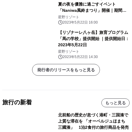
日〜8月31日
夏の夜を優雅に過ごすイベント
「Naniwa風鈴まつり」開催｜期間：
2023年6月1日～8月31日
星野リゾート
2023年5月22日 16:00
【リゾナーレ八ヶ岳】旅育プログラム
「馬の学校」提供開始 ｜提供開始日：
2023年5月22日
星野リゾート
2023年5月22日 14:30
発行者のリリースをもっと見る
旅行の新着
もっと見る
北前船の歴史が息づく港町・三国湊で
上質な滞在を 「オーベルジュほまち
三國湊」 1泊2食付の旅行商品を発売