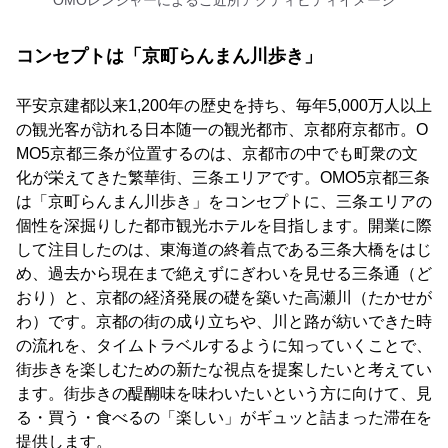
OMOレンジャーによるご近所アクティビティイメージ
コンセプトは「京町らんまん川歩き」
平安京建都以来1,200年の歴史を持ち、毎年5,000万人以上
の観光客が訪れる日本随一の観光都市、京都府京都市。O
MO5京都三条が位置するのは、京都市の中でも町衆の文
化が栄えてきた繁華街、三条エリアです。OMO5京都三条
は「京町らんまん川歩き」をコンセプトに、三条エリアの
個性を深掘りした都市観光ホテルを目指します。開業に際
して注目したのは、東海道の終着点である三条大橋をはじ
め、過去から現在まで絶えずにぎわいを見せる三条通（ど
おり）と、京都の経済発展の礎を築いた高瀬川（たかせが
わ）です。京都の街の成り立ちや、川と路が紡いできた時
の流れを、タイムトラベルするように知っていくことで、
街歩きを楽しむための新たな視点を提案したいと考えてい
ます。街歩きの醍醐味を味わいたいという方に向けて、見
る・買う・食べるの「楽しい」がギュッと詰まった滞在を
提供します。