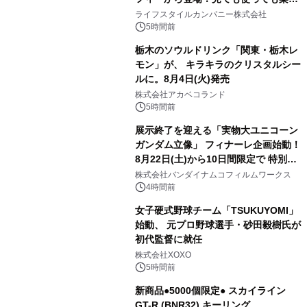
2
い、ポップでキュートなコレクショ
ライフスタイルカンパニー株式会社
ン。
5時間前
栃木のソウルドリンク「関東・栃木レ
モン」が、 キラキラのクリスタルシー
ルに。8月4日(火)発売
3
株式会社アカベコランド
5時間前
展示終了を迎える「実物大ユニコーン
ガンダム立像」 フィナーレ企画始動！
8月22日(土)から10日間限定で 特別映
4
像『UNICORN GUNDAM Statue ―
株式会社バンダイナムコフィルムワークス
BEYOND POSSIBILITY ―』を上映！
4時間前
女子硬式野球チーム「TSUKUYOMI」
始動、 元プロ野球選手・砂田毅樹氏が
初代監督に就任
5
株式会社XOXO
5時間前
新商品●5000個限定● スカイライン
GT-R (BNR32) キーリング、