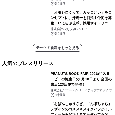
2時間前
「オモシロくって、カッコいい」をコ
ンセプトに、沖縄一を目指す仲間を募
集｜いえらぶ琉球、採用サイトリニュ
ーアル
株式会社いえらぶGROUP
2時間前
テックの新着をもっと見る
人気のプレスリリース
PEANUTS BOOK FAIR 2026が スヌ
ーピーの誕生日の8月10日より 全国の
書店123店舗で開催！
1
株式会社ソニー・クリエイティブプロダクツ
3時間前
『おぱんちゅうさぎ』『んぽちゃむ』
デザインのコスメ＆メイクパフがミル
フィーから登場！見ても使っても楽し