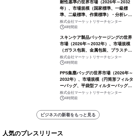
耐性基準の世界市場（2026年～2032
年）、市場規模（国家標準、一級標
準、二級標準、作業標準）・分析レポ
ートを発表
株式会社マーケットリサーチセンター
4時間前
スキンケア製品パッケージングの世界
市場（2026年～2032年）、市場規模
（ガラス包装、金属包装、プラスチッ
ク包装、その他）・分析レポートを発
株式会社マーケットリサーチセンター
表
4時間前
PPS集塵バッグの世界市場（2026年～
2032年）、市場規模（円筒形フィルタ
ーバッグ、平袋型フィルターバッグ、
プリーツフィルターバッグ、その
株式会社マーケットリサーチセンター
他）・分析レポートを発表
4時間前
ビジネスの新着をもっと見る
人気のプレスリリース