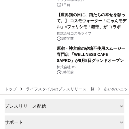
1日前
【世界猫の日に、猫たちの幸せを願っ
て。】 コスモウォーター「にゃんモデ
ル」×フェリシモ「猫部」が コラボキ
5
ャンペーンを実施
株式会社コスモライフ
5時間前
原宿・神宮前の砂糖不使用スムージー
専門店 「WELLNESS CAFE
SAPRO」が8月8日グランドオープン
6
株式会社RSF
5時間前
トップ
ライフスタイルのプレスリリース一覧
あいおいニッ
プレスリリース配信
サポート