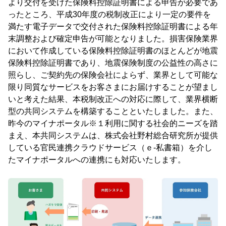
より交付を受けた保険料控除証明書による申告が必要であ
ったところ、平成30年度の税制改正により一定の要件を
満たす電子データで交付された保険料控除証明書による年
末調整および確定申告が可能となりました。損害保険業界
において作成している保険料控除証明書のほとんどが地震
保険料控除証明書であり、地震保険制度の公益性の高さに
照らし、ご契約先の保険会社によらず、業界として可能な
限り同質なサービスをお客さまにお届けすることが望まし
いと考えた結果、本税制改正への対応に際して、業界横断
型の共同システムを構築することといたしました。また、
昨今のマイナポータル※１利用に関する社会的ニーズを踏
まえ、本共同システムは、株式会社野村総合研究所が提供
している官民連携クラウドサービス（ｅ-私書箱）を介し
たマイナポータルへの連携にも対応いたします。