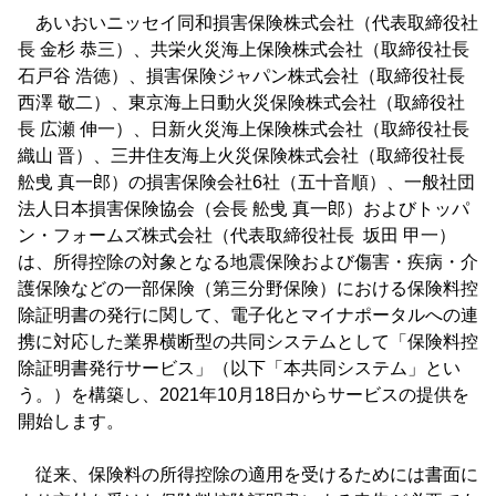
あいおいニッセイ同和損害保険株式会社（代表取締役社
長 金杉 恭三）、共栄火災海上保険株式会社（取締役社長
石戸谷 浩徳）、損害保険ジャパン株式会社（取締役社長
西澤 敬二）、東京海上日動火災保険株式会社（取締役社
長 広瀬 伸一）、日新火災海上保険株式会社（取締役社長
織山 晋）、三井住友海上火災保険株式会社（取締役社長
舩曵 真一郎）の損害保険会社6社（五十音順）、一般社団
法人日本損害保険協会（会長 舩曵 真一郎）およびトッパ
ン・フォームズ株式会社（代表取締役社長 坂田 甲一）
は、所得控除の対象となる地震保険および傷害・疾病・介
護保険などの一部保険（第三分野保険）における保険料控
除証明書の発行に関して、電子化とマイナポータルへの連
携に対応した業界横断型の共同システムとして「保険料控
除証明書発行サービス」（以下「本共同システム」とい
う。）を構築し、2021年10月18日からサービスの提供を
開始します。
従来、保険料の所得控除の適用を受けるためには書面に