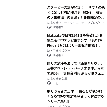
スヌーピーの湯が登場！ 「サウナのあ
とに楽しむPEANUTS」第2弾 渋谷
の人気銭湯「改良湯」と期間限定のコ
1
ラボレーション サウナイキタイコラ
株式会社ソニー・クリエイティブプロダクツ
ボグッズも発売決定！
11時間前
Makuakeで目標1341％を突破した超
簡単＆小型テレビ用アンプ 「SW TV
Plus」8月7日より一般販売開始！ ケ
2
ーブル1本つなぐだけ、テレビの音が
城下工業株式会社
ぐっと豊かに
11時間前
帰りの渋滞を避けて「温泉＆サウナ」
三井アウトレットパーク木更津から車
で約5分 湯舞音 袖ケ浦店が夏フェア
3
メニューを提供
株式会社楽久屋
1日前
眠りづらさの正体──寝ると呼吸が弱
くなる"体の構造"をやさしく解説する
シリーズ第1回
4
トラタニ株式会社