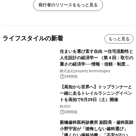
発行者のリリースをもっと見る
ライフスタイルの新着
もっと見る
住まいを選び直す自由 ー住宅流動性と
人生設計の経済学ー （第４回：取引の
重さの経済学──情報・信頼・制度を
PropTechはどう組み替えるか）｜
株式会社property technologies
PropTech-Lab
1時間前
【高知から世界へ】トップランナーと
一緒に走るトレイルランニングイベン
トを高知で8月29日（土）開催
BUDO
2時間前
新橋歯科医科診療所 副院長・歯科医師
小野宇宙が「後悔しない歯科選び」
「痛くない歯科治療」「不安がない治