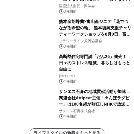
療計画」をテーマに専門監修
医療法人財団 興学会
3時間前
熊本産胡蝶蘭×富山産ジニア「花でつ
ながる希望の輪」 熊本復興支援チャリ
ティーワークショップを8月9日、富
山・射水で開催
フラワーライフ振興協議会
3時間前
高断熱住宅専門誌「だん25」発売！
日々のストレス軽減、暮らしはもっと
自由に
jimosumu
4時間前
サンエス石膏の地域貢献活動が加速 ―
関連会社Attipect主催「田んぼラグビ
ー」は100名超が熱狂しNHKで放送さ
れました。
サンエス石膏株式会社
4時間前
ライフスタイルの新着をもっと見る