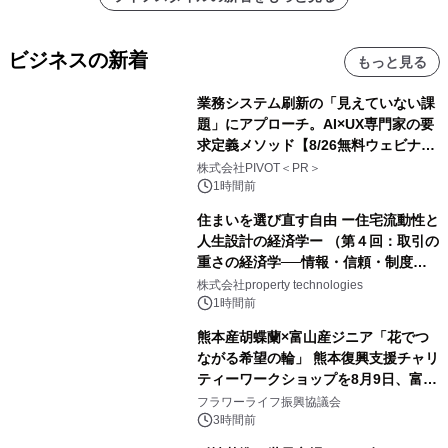
ビジネスの新着
もっと見る
業務システム刷新の「見えていない課
題」にアプローチ。AI×UX専門家の要
求定義メソッド【8/26無料ウェビナ
ー】株式会社PIVOT
株式会社PIVOT＜PR＞
1時間前
住まいを選び直す自由 ー住宅流動性と
人生設計の経済学ー （第４回：取引の
重さの経済学──情報・信頼・制度を
PropTechはどう組み替えるか）｜
株式会社property technologies
PropTech-Lab
1時間前
熊本産胡蝶蘭×富山産ジニア「花でつ
ながる希望の輪」 熊本復興支援チャリ
ティーワークショップを8月9日、富
山・射水で開催
フラワーライフ振興協議会
3時間前