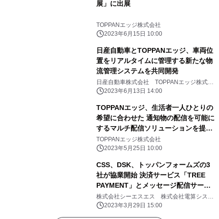
展」に出展
TOPPANエッジ株式会社
2023年6月15日 10:00
日産自動車とTOPPANエッジ、車両位
置をリアルタイムに管理する新たな物
流管理システムを共同開発
日産自動車株式会社 TOPPANエッジ株式会
社
2023年6月13日 14:00
TOPPANエッジ、生活者一人ひとりの
希望に合わせた 通知物の配信を可能に
するマルチ配信ソリューションを提供
開始
TOPPANエッジ株式会社
2023年5月25日 10:00
CSS、DSK、トッパンフォームズの3
社が協業開始 決済サービス「TREE
PAYMENT」とメッセージ配信サービ
ス「EngagePlus」の連携によるサー
株式会社シーエスエス 株式会社電算システ
ム トッパン・フォームズ株式会社
ビス内容のレベルアップについて
2023年3月29日 15:00