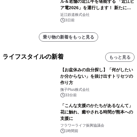
ル＆老舗の近江牛を堪能する 「近江ビ
ア電2026」を運行します！ 新たに
「長濱浪漫ビール」が参加！キリン一
近江鉄道株式会社
番搾り飲み放題が復活！
3日前
乗り物の新着をもっと見る
ライフスタイルの新着
もっと見る
【お盆休みの自分探し】「何がしたい
か分からない」を抜け出すトリセツの
作り方
撫子Plus株式会社
33分前
「こんな支援のかたちがあるなんて」
花に触れ、癒やされる時間が熊本への
支援に
フラワーライフ振興協議会
1時間前