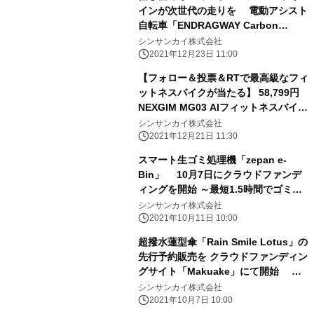
インが次世代の走りを 電動アシスト
自転車「ENDRAGWAY Carbon
Age」 Makuakeにて12月22日に登場
シンサンカイ株式会社
2021年12月23日 11:00
【フォロー＆投票＆RTで最高級なフィ
ットネスバイクが当たる】 58,799円
NEXGIM MG03 AIフィットネスバイ
ク 「クリスマスキャンペーン」開
シンサンカイ株式会社
催！
2021年12月21日 11:30
スマート生ゴミ処理機「zepan e-
Bin」 10月7日にクラウドファンデ
ィングを開始 ～最短1.5時間でゴミを
最大90％減量～
シンサンカイ株式会社
2021年10月11日 10:00
超撥水蓮型傘「Rain Smile Lotus」の
先行予約販売を クラウドファンディン
グサイト「Makuake」にて開始 ～
「耐雨、耐風、耐久」の晴雨兼用傘～
シンサンカイ株式会社
2021年10月7日 10:00