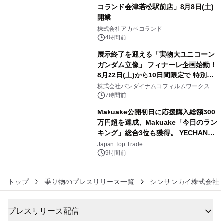
コランド会津若松駅前店」8月8日(土)
開業
4
株式会社アカベコランド
4時間前
展示終了を迎える「実物大ユニコーン
ガンダム立像」 フィナーレ企画始動！
8月22日(土)から10日間限定で 特別映
5
像『UNICORN GUNDAM Statue ―
株式会社バンダイナムコフィルムワークス
BEYOND POSSIBILITY ―』を上映！
7時間前
Makuake公開初日に応援購入総額300
万円超を達成、Makuake「今日のラン
キング」総合3位も獲得。 YECHAN音
6
浴シンギングボウル第2弾の大型サイ
Japan Top Trade
ズ（XL・2XL・3XL）を先行販売中
9時間前
トップ
乗り物のプレスリリース一覧
シンサンカイ株式会社
プレスリリース配信