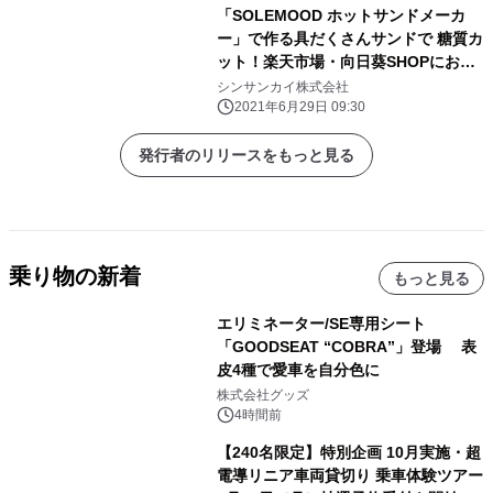
「SOLEMOOD ホットサンドメーカ
ー」で作る具だくさんサンドで 糖質カ
ット！楽天市場・向日葵SHOPにおい
て 楽天ポイントUP＋数量限定クーポ
シンサンカイ株式会社
ン配布キャンペーンを 2021年6月30日
2021年6月29日 09:30
に実施
発行者のリリースをもっと見る
乗り物の新着
もっと見る
エリミネーター/SE専用シート
「GOODSEAT “COBRA”」登場 表
皮4種で愛車を自分色に
株式会社グッズ
4時間前
【240名限定】特別企画 10月実施・超
電導リニア車両貸切り 乗車体験ツアー