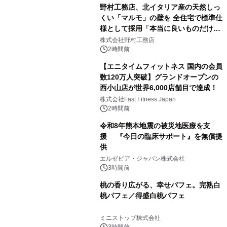
野村工務店、北イタリア産の天然しっ
くい「マルモ」の壁を 全住宅で標準仕
様として採用「本当に良いものだけに
こだわる」
株式会社野村工務店
2時間前
【エニタイムフィットネス 国内の会員
数120万人突破】グランドオープンの
西小山店が世界6,000店舗目で達成！
株式会社Fast Fitness Japan
2時間前
令和8年熊本地震の被災地医療を支
援 『今日の臨床サポート』を無償提
供
エルゼビア・ジャパン株式会社
3時間前
桃の香り広がる、幸せパフェ。完熟白
桃パフェ／得盛白桃パフェ
ミニストップ株式会社
3時間前