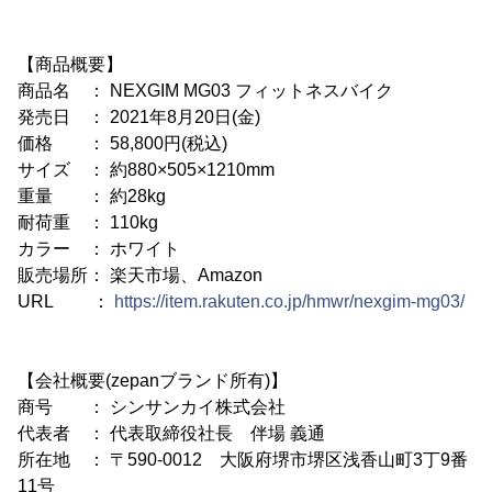
【商品概要】
商品名 ： NEXGIM MG03 フィットネスバイク
発売日 ： 2021年8月20日(金)
価格 ： 58,800円(税込)
サイズ ： 約880×505×1210mm
重量 ： 約28kg
耐荷重 ： 110kg
カラー ： ホワイト
販売場所： 楽天市場、Amazon
URL ：
https://item.rakuten.co.jp/hmwr/nexgim-mg03/
【会社概要(zepanブランド所有)】
商号 ： シンサンカイ株式会社
代表者 ： 代表取締役社長 伴場 義通
所在地 ： 〒590-0012 大阪府堺市堺区浅香山町3丁9番
11号