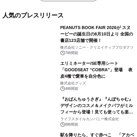
人気のプレスリリース
PEANUTS BOOK FAIR 2026が スヌ
ーピーの誕生日の8月10日より 全国の
書店123店舗で開催！
1
株式会社ソニー・クリエイティブプロダクツ
7時間前
エリミネーター/SE専用シート
「GOODSEAT “COBRA”」登場 表
皮4種で愛車を自分色に
2
株式会社グッズ
4時間前
『おぱんちゅうさぎ』『んぽちゃむ』
デザインのコスメ＆メイクパフがミル
フィーから登場！見ても使っても楽し
3
い、ポップでキュートなコレクショ
ライフスタイルカンパニー株式会社
ン。
8時間前
駅を降りたら、すぐ赤べこ 「アカベ