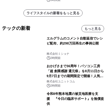
ライフスタイルの新着をもっと見る
テックの新着
もっと見る
エルグラムのコメント自動返信でレシ
ピ配布、約298万回再生の事例公開
株式会社ミショナ
2時間前
おかげさまで36周年！パソコン工房
「超 創業感謝 還元祭」を8月11日から
9月7日までの期間限定で開催！人気の
ゲーミングPCや高性能ノートPCなど
株式会社ユニットコム
対象iiyama PCのご購入で最大3万円分
2時間前
相当を還元
令和8年熊本地震の被災地医療を支
援 『今日の臨床サポート』を無償提
供