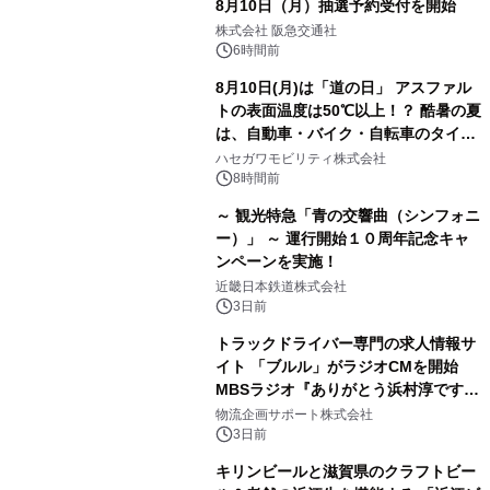
8月10日（月）抽選予約受付を開始
株式会社 阪急交通社
6時間前
8月10日(月)は「道の日」 アスファル
トの表面温度は50℃以上！？ 酷暑の夏
は、自動車・バイク・自転車のタイヤ
バーストが増加 簡単にできる予防法
ハセガワモビリティ株式会社
をご紹介
8時間前
～ 観光特急「青の交響曲（シンフォニ
ー）」 ～ 運行開始１０周年記念キャ
ンペーンを実施！
近畿日本鉄道株式会社
3日前
トラックドライバー専門の求人情報サ
イト 「ブルル」がラジオCMを開始
MBSラジオ『ありがとう浜村淳です』
にて8月1日(土)より
物流企画サポート株式会社
3日前
キリンビールと滋賀県のクラフトビー