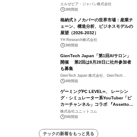
エルゼビア・ジャパン株式会社
3時間前
格納式トノカバーの世界市場：産業チ
ェーン、構造分析、ビジネスモデルの
展望（2026-2032）
YH Research株式会社
3時間前
GienTech Japan「第1回AIサロン」
開催 第2回は8月28日に社外参加者
も募集
GienTech Japan 株式会社、GienTech
Consulting Japan 株式会社
4時間前
ゲーミングPC LEVEL∞、 レーシン
グ・シミュレーター系YouTuber「ピ
カーチャンネル」コラボ 『Assetto
Corsa EVO』推奨パソコン販売中
株式会社ユニットコム
5時間前
テックの新着をもっと見る