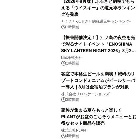
【2026年8月版】ふるさと納税でもら
える『ウイスキー』の還元率ランキン
グを発表
とくさと-ふるさと納税還元率ランキング-
1時間前
【振替開催決定！】江ノ島の夜空を光
で彩るナイトイベント「ENOSHIMA
SKY LANTERN NIGHT 2026」8月22
日(土)振替開催＆受付スタート！
biid株式会社
2時間前
客室で本格生ビールを満喫！城崎のリ
ゾートコンドミニアムがビールサーバ
ー導入｜8月は全宿泊プランが対象
株式会社リロバケーションズ
3時間前
家族が集まる夏をもっと楽しく
PLANTがお盆のごちそうメニューとお
得なセット商品を販売
株式会社PLANT
4時間前