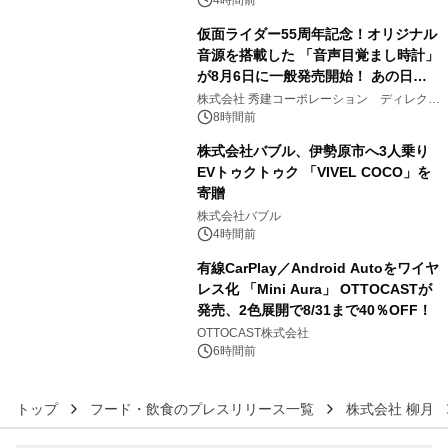
仮面ライダー55周年記念！オリジナル
音源を搭載した 「音声目覚まし時計」
が8月6日に一般発売開始！ あの日の
4
大興奮が今甦る
株式会社 秀建コーポレーション ディレクト
アートギャラリー
8時間前
株式会社バブル、伊勢原市へ3人乗り
EVトゥクトゥク 「VIVEL COCO」を
寄贈
5
株式会社バブル
4時間前
有線CarPlay／Android Autoをワイヤ
レス化 「Mini Aura」 OTTOCASTが
発売、2色展開で8/31まで40％OFF！
6
OTTOCAST株式会社
6時間前
トップ
フード・飲食のプレスリリース一覧
株式会社 柳月