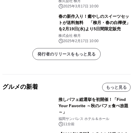
間限定でお得な送料無料！
株式会社 柳月
2025年3月17日 10:00
春の新作入り！癒やしのスイーツセッ
トが送料無料 「柳月・春の白樺便」
を2月19日(水)より5日間限定販売
株式会社 柳月
2025年2月17日 10:00
発行者のリリースをもっと見る
グルメの新着
もっと見る
推しパフェ総選挙を初開催！「Find
Your Favorite ～秋のパフェ食べ放題
～」
福岡サンパレス ホテル＆ホール
11分前