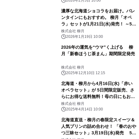
2026年2月5日 10:00
濃厚な北海道ショコラをお届け。バレ
ンタインにもおすすめ。 柳月「オペ
ラ」セットが1月21日(水)発売！ ～5日
間限定でうれしい送料無料～
株式会社 柳月
2026年1月19日 10:00
2026年の運気を“ウマ”く上げる 柳
月「新春ほうじ茶まん」期間限定発売
株式会社 柳月
2025年12月10日 12:15
北海道・柳月から4月16日(水)「赤い
オペラセット」が 5日間限定販売、さ
らにお得な送料無料！母の日にもおす
すめ。
株式会社 柳月
2025年4月14日 10:00
北海道直送・柳月の春限定スイーツ＆
人気プリンの詰め合わせ！ 「春のおや
つ三昧セット」3月19日(水)発売 5日