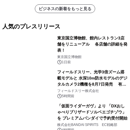
ビジネスの新着をもっと見る
人気のプレスリリース
東京国立博物館、館内レストラン3店
舗をリニューアル 各店舗の詳細を発
表！
1
東京国立博物館
1日前
フィールドスリー、光学3倍ズーム搭
載モデルと 水深10m防水モデルのデジ
タルカメラ2機種を8月7日発売 有効
2
約1300万画素、用途別に選べるコンデ
フィールドスリー株式会社
ジ新登場
5時間前
「仮面ライダーガヴ」より 「DXおし
ゃべりブリザードソルベエゴチゾウ」
を プレミアムバンダイで予約受付開始
3
株式会社BANDAI SPIRITS EC戦略部
4時間前