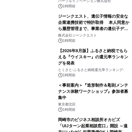
パーソルイノベーション株式会社
1時間前
ジーンクエスト、遺伝子情報の安全な
企業連携技術で特許取得 本人同意か
ら履歴管理まで、事業者の遺伝子デー
タ活用を支援
株式会社ジーンクエスト
1時間前
【2026年8月版】ふるさと納税でもら
える『ウイスキー』の還元率ランキン
グを発表
とくさと-ふるさと納税還元率ランキング-
1時間前
＜事前案内＞『造形制作＆彫刻メンテ
ナンス体験ワークショップ』参加者募
集中
東京都北区
1時間前
岡崎市のビジネス相談所オカビズ
「UIJターン起業相談窓口」開設 ～遠
方にいながら起業準備OK！岡崎市を