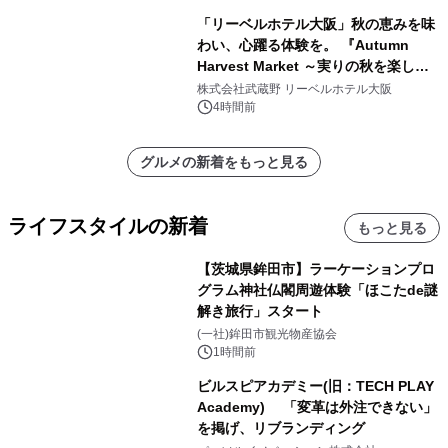
「リーベルホテル大阪」秋の恵みを味
わい、心躍る体験を。 『Autumn
Harvest Market ～実りの秋を楽しむ
ディナー&スイーツビュッフェ～』を9
株式会社武蔵野 リーベルホテル大阪
月18日より開催！
4時間前
グルメの新着をもっと見る
ライフスタイルの新着
もっと見る
【茨城県鉾田市】ラーケーションプロ
グラム神社仏閣周遊体験「ほこたde謎
解き旅行」スタート
(一社)鉾田市観光物産協会
1時間前
ビルスピアカデミー(旧：TECH PLAY
Academy) 「変革は外注できない」
を掲げ、リブランディング