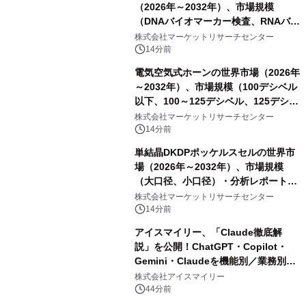
（2026年～2032年）、市場規模
（DNAバイオマーカー検査、RNAバイ
オマーカー検査、タンパク質バイオマ
株式会社マーケットリサーチセンター
ーカー検査、細胞ベースのバイオマー
14分前
カー検査、多項目バイオマーカー検
電気空気式ホーンの世界市場（2026年
査）・分析レポートを発表
～2032年）、市場規模（100デシベル
以下、100～125デシベル、125デシベ
ル以上）・分析レポートを発表
株式会社マーケットリサーチセンター
14分前
単結晶DKDPポッケルスセルの世界市
場（2026年～2032年）、市場規模
（大口径、小口径）・分析レポートを
発表
株式会社マーケットリサーチセンター
14分前
アイスマイリー、「Claude徹底解
説」を公開！ChatGPT・Copilot・
Gemini・Claudeを機能別／業務別に
比較―自社に合う生成AIの選び方がわ
株式会社アイスマイリー
かる実践ガイド
44分前