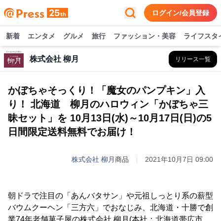
ログイン/会員登録
新着
エンタメ
グルメ
旅行
ファッション・美容
ライフスタ
株式会社 柳月
リリース一覧
かぼちゃそっくり！「魔女のパンプキン」入
り！ 北海道 柳月のハロウィン「かぼちゃ三
昧セット」を 10月13日(水)～10月17日(日)の5
日間限定送料無料でお届け！
株式会社 柳月
商品
2021年10月7日 09:00
朝ドラで注目の「あんバタサン」や元祖しっとり系の薪型
バウムクーヘン「三方六」でおなじみ、北海道・十勝で創
業74年老舗菓子屋の株式会社 柳月(本社：北海道帯広市、