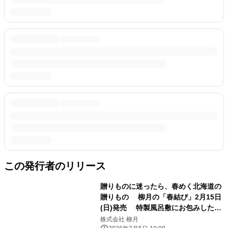
この発行者のリリース
贈りものに迷ったら、春めく北海道の
贈りもの 柳月の「春結び」2月15日
(日)発売 特製風呂敷にお包みした8
種の厳選スイーツセット
株式会社 柳月