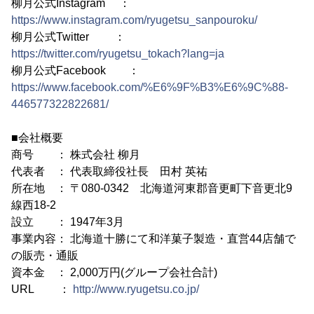
柳月公式Instagram ：
https://www.instagram.com/ryugetsu_sanpouroku/
柳月公式Twitter ：
https://twitter.com/ryugetsu_tokach?lang=ja
柳月公式Facebook ：
https://www.facebook.com/%E6%9F%B3%E6%9C%88-
446577322822681/
■会社概要
商号 ： 株式会社 柳月
代表者 ： 代表取締役社長 田村 英祐
所在地 ： 〒080-0342 北海道河東郡音更町下音更北9
線西18-2
設立 ： 1947年3月
事業内容： 北海道十勝にて和洋菓子製造・直営44店舗で
の販売・通販
資本金 ： 2,000万円(グループ会社合計)
URL ：
http://www.ryugetsu.co.jp/