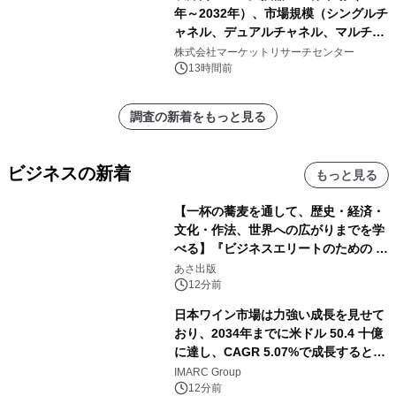
年～2032年）、市場規模（シングルチ
ャネル、デュアルチャネル、マルチチ
ャネル）・分析レポートを発表
株式会社マーケットリサーチセンター
13時間前
調査の新着をもっと見る
ビジネスの新着
もっと見る
【一杯の蕎麦を通して、歴史・経済・
文化・作法、世界への広がりまでを学
べる】『ビジネスエリートのための 教
養としての蕎麦』2026年8月25日
あさ出版
（火）発売
12分前
日本ワイン市場は力強い成長を見せて
おり、2034年までに米ドル 50.4 十億
に達し、CAGR 5.07%で成長すると予
測
IMARC Group
12分前