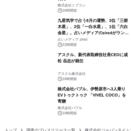
3
株式会社トプコン
16時間前
九星気学で占う8月の運勢、3位「三碧
木星」、2位「一白水星」、1位「六白
金星」。占いメディアのziredがランキ
4
ングを発表
占いメディア zired
22時間前
アスクル、新代表取締役社長CEOに成
松 岳志が就任
5
アスクル株式会社
16時間前
株式会社バブル、伊勢原市へ3人乗り
EVトゥクトゥク 「VIVEL COCO」を
寄贈
6
株式会社バブル
19時間前
トップ
調査のプレスリリース一覧
株式会社ジャパンタイム