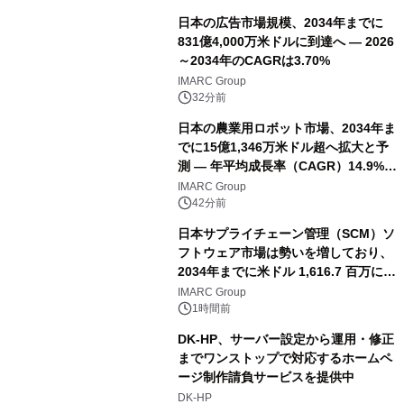
日本の広告市場規模、2034年までに
831億4,000万米ドルに到達へ ― 2026
～2034年のCAGRは3.70%
IMARC Group
32分前
日本の農業用ロボット市場、2034年ま
でに15億1,346万米ドル超へ拡大と予
測 ― 年平均成長率（CAGR）14.9%を
記録
IMARC Group
42分前
日本サプライチェーン管理（SCM）ソ
フトウェア市場は勢いを増しており、
2034年までに米ドル 1,616.7 百万に達
し、CAGR 3.42%で成長すると予測
IMARC Group
1時間前
DK-HP、サーバー設定から運用・修正
までワンストップで対応するホームペ
ージ制作請負サービスを提供中
DK-HP