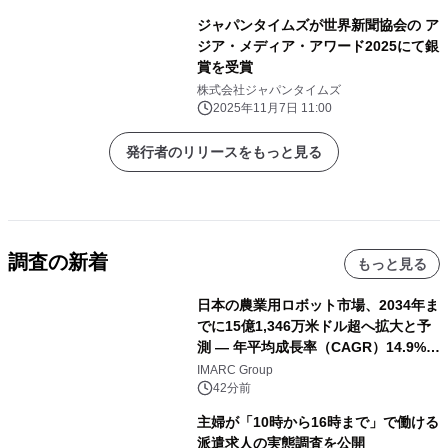
ジャパンタイムズが世界新聞協会の ア
ジア・メディア・アワード2025にて銀
賞を受賞
株式会社ジャパンタイムズ
2025年11月7日 11:00
発行者のリリースをもっと見る
調査の新着
もっと見る
日本の農業用ロボット市場、2034年ま
でに15億1,346万米ドル超へ拡大と予
測 ― 年平均成長率（CAGR）14.9%を
記録
IMARC Group
42分前
主婦が「10時から16時まで」で働ける
派遣求人の実態調査を公開