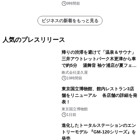
9時間前
ビジネスの新着をもっと見る
人気のプレスリリース
帰りの渋滞を避けて「温泉＆サウナ」
三井アウトレットパーク木更津から車
で約5分 湯舞音 袖ケ浦店が夏フェア
1
メニューを提供
株式会社楽久屋
19時間前
東京国立博物館、館内レストラン3店
舗をリニューアル 各店舗の詳細を発
表！
2
東京国立博物館
1日前
進化したトータルステーションのエン
トリーモデル 『GM-120シリーズ』を
発売