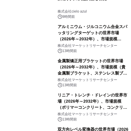
株式会社cielo azul
9時間前
アルミニウム・ジルコニウム合金スパ
ッタリングターゲットの世界市場
（2026年～2032年）、市場規模
（0.995、0.999、その他）・分析レポ
株式会社マーケットリサーチセンター
ートを発表
13時間前
金属製矯正用ブラケットの世界市場
（2026年～2032年）、市場規模（貴
金属製ブラケット、ステンレス製ブラ
ケット、純チタン製ブラケット）・分
株式会社マーケットリサーチセンター
析レポートを発表
13時間前
リニア・トレンチ・ドレインの世界市
場（2026年～2032年）、市場規模
（ポリマーコンクリート、コンクリー
ト、プラスチック、金属）・分析レポ
株式会社マーケットリサーチセンター
ートを発表
13時間前
双方向レベル変換器の世界市場（2026