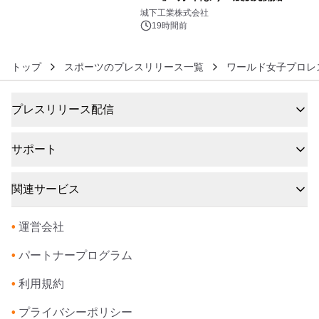
6
ーブル1本つなぐだけ、テレビの音が
城下工業株式会社
ぐっと豊かに
19時間前
トップ
スポーツのプレスリリース一覧
ワールド女子プロレ
プレスリリース配信
サポート
関連サービス
•
運営会社
•
パートナープログラム
•
利用規約
•
プライバシーポリシー