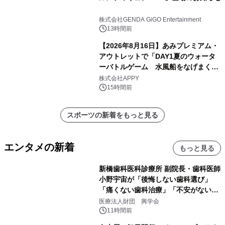
株式会社GENDA GiGO Entertainment
13時間前
【2026年8月16日】あみプレミアム・
アウトレットで「DAY1夏のウォータ
ーバトルゲーム 水風船をなげまくろ
う！」を開催
株式会社APPY
15時間前
スポーツの新着をもっと見る
エンタメの新着
もっと見る
新橋歯科医科診療所 副院長・歯科医師
小野宇宙が「後悔しない歯科選び」
「痛くない歯科治療」「不安がない治
療計画」をテーマに専門監修
医療法人財団 興学会
11時間前