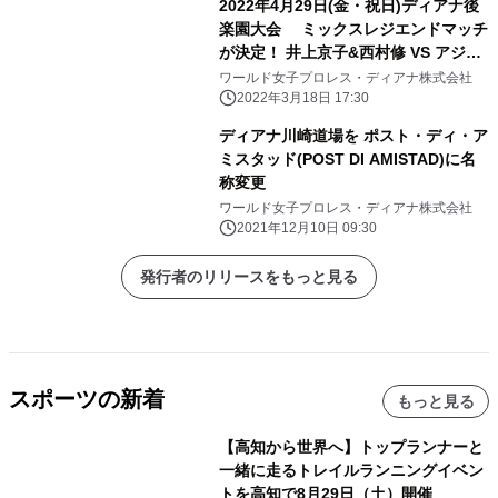
2022年4月29日(金・祝日)ディアナ後
楽園大会 ミックスレジエンドマッチ
が決定！ 井上京子&西村修 VS アジャ
コング&大谷晋二郎
ワールド女子プロレス・ディアナ株式会社
2022年3月18日 17:30
ディアナ川崎道場を ポスト・ディ・ア
ミスタッド(POST DI AMISTAD)に名
称変更
ワールド女子プロレス・ディアナ株式会社
2021年12月10日 09:30
発行者のリリースをもっと見る
スポーツの新着
もっと見る
【高知から世界へ】トップランナーと
一緒に走るトレイルランニングイベン
トを高知で8月29日（土）開催