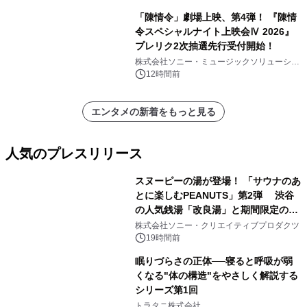
「陳情令」劇場上映、第4弾！ 『陳情
令スペシャルナイト上映会Ⅳ 2026』
プレリク2次抽選先行受付開始！
株式会社ソニー・ミュージックソリューショ
ンズ
12時間前
エンタメの新着をもっと見る
人気のプレスリリース
スヌーピーの湯が登場！ 「サウナのあ
とに楽しむPEANUTS」第2弾 渋谷
の人気銭湯「改良湯」と期間限定のコ
1
ラボレーション サウナイキタイコラ
株式会社ソニー・クリエイティブプロダクツ
ボグッズも発売決定！
19時間前
眠りづらさの正体──寝ると呼吸が弱
くなる"体の構造"をやさしく解説する
シリーズ第1回
2
トラタニ株式会社