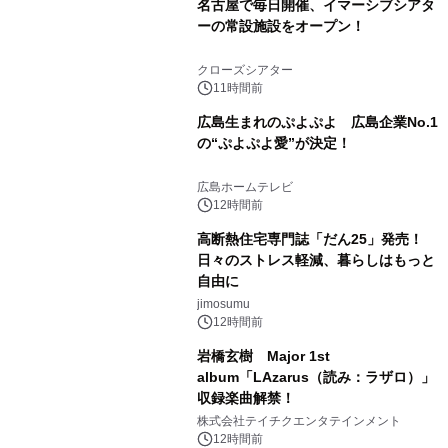
名古屋で毎日開催、イマーシブシアタ
ーの常設施設をオープン！
クローズシアター
11時間前
広島生まれのぷよぷよ 広島企業No.1
の“ぷよぷよ愛”が決定！
広島ホームテレビ
12時間前
高断熱住宅専門誌「だん25」発売！
日々のストレス軽減、暮らしはもっと
自由に
jimosumu
12時間前
岩橋玄樹 Major 1st
album「LAzarus（読み：ラザロ）」
収録楽曲解禁！
株式会社テイチクエンタテインメント
12時間前