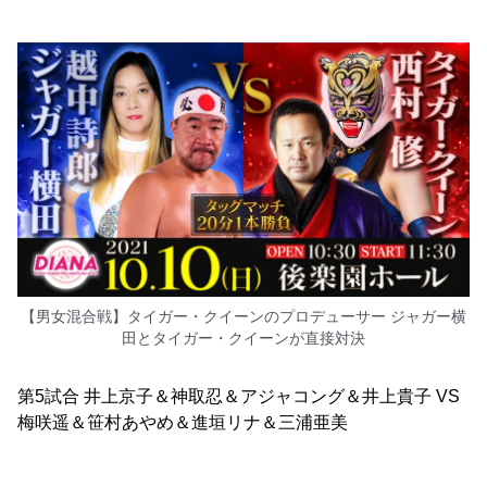
【男女混合戦】タイガー・クイーンのプロデューサー ジャガー横
田とタイガー・クイーンが直接対決
第5試合 井上京子＆神取忍＆アジャコング＆井上貴子 VS
梅咲遥＆笹村あやめ＆進垣リナ＆三浦亜美