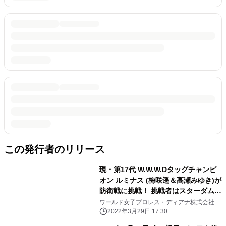
この発行者のリリース
現・第17代 W.W.W.Dタッグチャンピ
オン ルミナス (梅咲遥＆高瀬みゆき)が
防衛戦に挑戦！ 挑戦者はスターダム
ウナギ・サヤカ＆白川未奈
ワールド女子プロレス・ディアナ株式会社
2022年3月29日 17:30