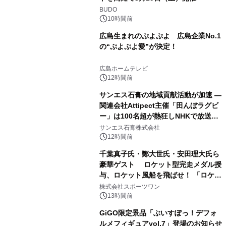
BUDO
10時間前
広島生まれのぷよぷよ 広島企業No.1
の“ぷよぷよ愛”が決定！
広島ホームテレビ
12時間前
サンエス石膏の地域貢献活動が加速 ―
関連会社Attipect主催「田んぼラグビ
ー」は100名超が熱狂しNHKで放送さ
れました。
サンエス石膏株式会社
12時間前
千葉真子氏・鄭大世氏・安田理大氏ら
豪華ゲスト ロケット型完走メダル授
与、ロケット風船を飛ばせ！ 「ロケッ
トマラソン2026」開催
株式会社スポーツワン
13時間前
GiGO限定景品「ぶいすぽっ！デフォ
ルメフィギュアvol.7」登場のお知らせ