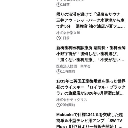
1日前
帰りの渋滞を避けて「温泉＆サウナ」
三井アウトレットパーク木更津から車
で約5分 湯舞音 袖ケ浦店が夏フェア
3
メニューを提供
株式会社楽久屋
1日前
新橋歯科医科診療所 副院長・歯科医師
小野宇宙が「後悔しない歯科選び」
「痛くない歯科治療」「不安がない治
4
療計画」をテーマに専門監修
医療法人財団 興学会
11時間前
1833年に英国王室御用達を賜った世界
初のウイスキー 『ロイヤル・ブラック
ラ』の旗艦店が2026年6月新宿に誕
5
生 バカルディ ジャパンと連携した
株式会社ティグリス
没入型バー「BAR Arca」
20時間前
Makuakeで目標1341％を突破した超
簡単＆小型テレビ用アンプ 「SW TV
Plus」8月7日より一般販売開始！ ケ