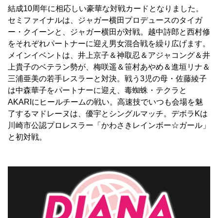
結成10周年に相応しい豪華な対戦カードとなりました。
セミファイナルは、ジャガー横田プロデュースのタイガ
ー・クイーンと、ジャガー横田が対戦。越中詩郎と西村修
をそれぞれパートナーに迎え男女混合戦を繰り広げます。
メインイベントは、井上京子＆神取忍＆アジャコング＆井
上貴子のベテラン勢が、梅咲遥＆笹村あやめ＆進垣リナ＆
三浦亜美の若手レスラーと対決。戦う3児の母・佐藤綾子
は中森華子をパートナーに迎え、毒蜘蛛・テクラと
AKARIにヒールチームの戦い。高速技でいつも会場を魅
了するマドレーヌは、優宇とシングルマッチ。デボラKは
川崎市公認プロレスラー「かわさきレインボー☆ガール」
と初対戦。