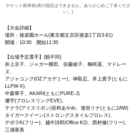
チケット座席表(席の指定はできません。あらかじめご了承くださ
い。)
【大会詳細】
場所：後楽園ホール(東京都文京区後楽1丁目3-61)
開場：10:30 開始11:30
【出場予定選手】(順不同)
井上京子、ジャガー横田、佐藤綾子、梅咲遥、マドレー
ヌ、
アジャコング(OZアカデミー)、神取忍、井上貴子(ともに
LLPW-X)、
中森華子、AKARI(ともにPURE-J)
優宇(プロレスリングEVE)、
テクラ(アイスリボン)笹村あやめ、進垣リナ(ともに2AW)
タイガークイーン(ストロングスタイルプロレス)、
デボラK(フリー)、越中詩郎(Office K2)、西村修(フリー)、
三浦亜美