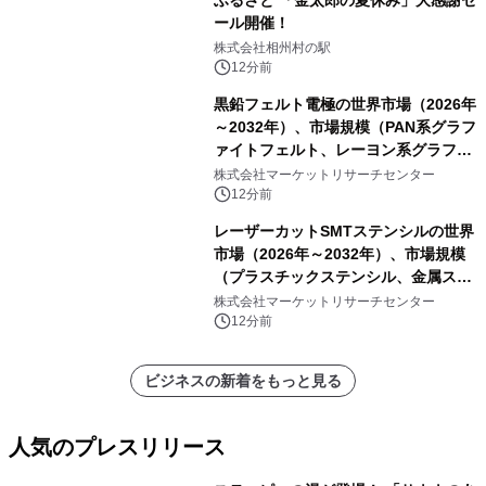
ふるさと 「金太郎の夏休み」大感謝セ
ール開催！
株式会社相州村の駅
12分前
黒鉛フェルト電極の世界市場（2026年
～2032年）、市場規模（PAN系グラフ
ァイトフェルト、レーヨン系グラファ
イトフェルト、ピッチ系グラファイト
株式会社マーケットリサーチセンター
フェルト）・分析レポートを発表
12分前
レーザーカットSMTステンシルの世界
市場（2026年～2032年）、市場規模
（プラスチックステンシル、金属ステ
ンシル）・分析レポートを発表
株式会社マーケットリサーチセンター
12分前
ビジネスの新着をもっと見る
人気のプレスリリース