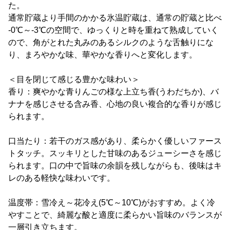
た。
通常貯蔵より手間のかかる氷温貯蔵は、通常の貯蔵と比べ
-0℃～-3℃の空間で、ゆっくりと時を重ねて熟成していく
ので、角がとれた丸みのあるシルクのような舌触りにな
り、まろやかな味、華やかな香りへと変化します。
＜目を閉じて感じる豊かな味わい＞
香り：爽やかな青りんごの様な上立ち香(うわだちか)、バ
ナナを感じさせる含み香、心地の良い複合的な香りが感じ
られます。
口当たり：若干のガス感があり、柔らかく優しいファース
トタッチ。スッキリとした甘味のあるジューシーさを感じ
られます。口の中で旨味の余韻を残しながらも、後味はキ
レのある軽快な味わいです。
温度帯：雪冷え～花冷え(5℃～10℃)がおすすめ。よく冷
やすことで、綺麗な酸と適度に柔らかい旨味のバランスが
一層引き立ちます。