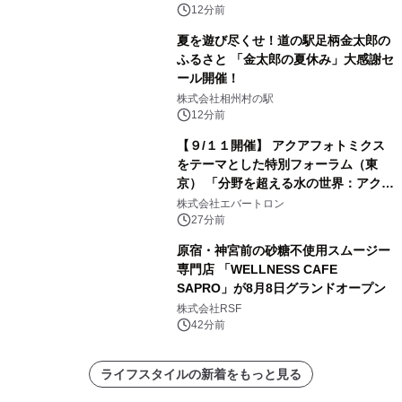
12分前
夏を遊び尽くせ！道の駅足柄金太郎の
ふるさと 「金太郎の夏休み」大感謝セ
ール開催！
株式会社相州村の駅
12分前
【９/１１開催】 アクアフォトミクス
をテーマとした特別フォーラム（東
京） 「分野を超える水の世界：アクア
フォトミクスが切り拓く新しい科学の
株式会社エバートロン
地平」を開催
27分前
原宿・神宮前の砂糖不使用スムージー
専門店 「WELLNESS CAFE
SAPRO」が8月8日グランドオープン
株式会社RSF
42分前
ライフスタイルの新着をもっと見る