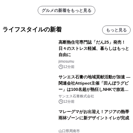
グルメの新着をもっと見る
ライフスタイルの新着
もっと見る
高断熱住宅専門誌「だん25」発売！
日々のストレス軽減、暮らしはもっと
自由に
jimosumu
12分前
サンエス石膏の地域貢献活動が加速 ―
関連会社Attipect主催「田んぼラグビ
ー」は100名超が熱狂しNHKで放送さ
れました。
サンエス石膏株式会社
12分前
マレーグマがお出迎え！アジアの熱帯
雨林ゾーンに新デザイントイレが完成
山口県周南市