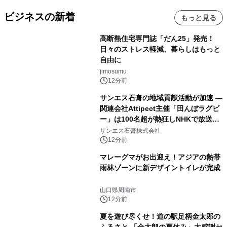
ビジネスの新着
もっと見る
高断熱住宅専門誌「だん25」発売！
日々のストレス軽減、暮らしはもっと
自由に
jimosumu
12分前
サンエス石膏の地域貢献活動が加速 ―
関連会社Attipect主催「田んぼラグビ
ー」は100名超が熱狂しNHKで放送さ
れました。
サンエス石膏株式会社
12分前
マレーグマがお出迎え！アジアの熱帯
雨林ゾーンに新デザイントイレが完成
山口県周南市
12分前
夏を遊び尽くせ！道の駅足柄金太郎の