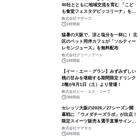
40社とともに地域交流を育む 「こど
も食堂フェスタデピッコリーナ」を9
月5日(土)開催
株式会社マザーズ
1時間前
猛暑の大阪で、涼と塩分を一杯に！ 北
区のペット同伴カフェが「ソルティー
レモンジュース」を無料配布
株式会社グリーンアート
1時間前
【イー・エー・グラン】みずみずしい
桃の甘みを堪能する期間限定ドリンク
2種が8月1日（土）より登場！
株式会社ピー・エス・コープ
3時間前
セレッソ大阪の2026／27シーズン開
幕戦に 「ウメダチーズラボ」が出店！
限定スイーツ販売＆選手直筆サイング
ッズが当たる抽選会を 8月8日に開催
株式会社ヤマタカ
4時間前