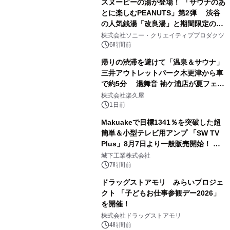
スヌーピーの湯が登場！ 「サウナのあ
とに楽しむPEANUTS」第2弾 渋谷
の人気銭湯「改良湯」と期間限定のコ
1
ラボレーション サウナイキタイコラ
株式会社ソニー・クリエイティブプロダクツ
ボグッズも発売決定！
6時間前
帰りの渋滞を避けて「温泉＆サウナ」
三井アウトレットパーク木更津から車
で約5分 湯舞音 袖ケ浦店が夏フェア
2
メニューを提供
株式会社楽久屋
1日前
Makuakeで目標1341％を突破した超
簡単＆小型テレビ用アンプ 「SW TV
Plus」8月7日より一般販売開始！ ケ
3
ーブル1本つなぐだけ、テレビの音が
城下工業株式会社
ぐっと豊かに
7時間前
ドラッグストアモリ みらいプロジェ
クト 「子どもお仕事参観デー2026」
を開催！
4
株式会社ドラッグストアモリ
4時間前