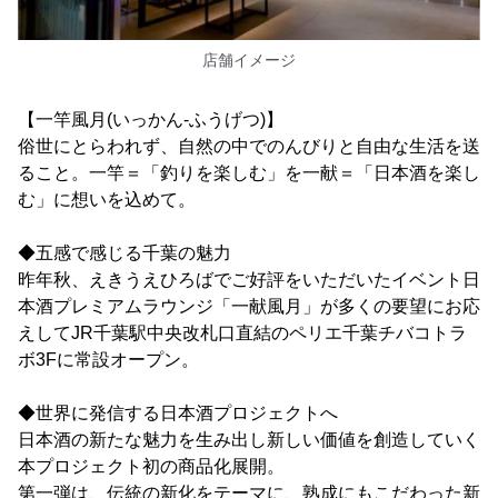
店舗イメージ
【一竿風月(いっかん-ふうげつ)】
俗世にとらわれず、自然の中でのんびりと自由な生活を送
ること。一竿＝「釣りを楽しむ」を一献＝「日本酒を楽し
む」に想いを込めて。
◆五感で感じる千葉の魅力
昨年秋、えきうえひろばでご好評をいただいたイベント日
本酒プレミアムラウンジ「一献風月」が多くの要望にお応
えしてJR千葉駅中央改札口直結のペリエ千葉チバコトラ
ボ3Fに常設オープン。
◆世界に発信する日本酒プロジェクトへ
日本酒の新たな魅力を生み出し新しい価値を創造していく
本プロジェクト初の商品化展開。
第一弾は、伝統の新化をテーマに、熟成にもこだわった新