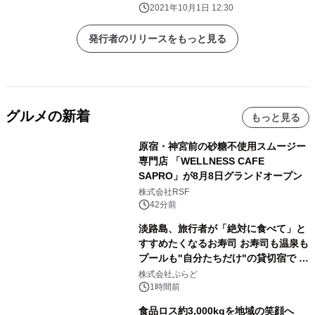
2021年10月1日 12:30
発行者のリリースをもっと見る
グルメの新着
もっと見る
原宿・神宮前の砂糖不使用スムージー
専門店 「WELLNESS CAFE
SAPRO」が8月8日グランドオープン
株式会社RSF
42分前
淡路島、旅行者が「絶対に食べて」と
すすめたくなるお寿司 お寿司も温泉も
プールも"自分たちだけ"の貸切宿で 1
日1組限定「岩屋温泉 絵島別庭 海と
株式会社ぷらど
森」の握り寿司プラン
1時間前
食品ロス約3,000kgを地域の笑顔へ