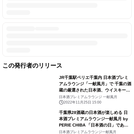
この発行者のリリース
JR千葉駅ペリエ千葉内 日本酒プレミ
アムラウンジ「一献風月」で 千葉の酒
蔵の厳選された日本酒、ウイスキー、
果実リキュールが 飲み放題に新登場！
日本酒プレミアムラウンジ 一献風月
12月1日(木)から期間限定で提供
2022年11月25日 15:00
千葉県28酒蔵の日本酒が楽しめる 日
本酒プレミアムラウンジ一献風月 by
PERIE CHIBA 「日本酒の日」である
10月1日(金)より酒類提供を再開
日本酒プレミアムラウンジ一献風月